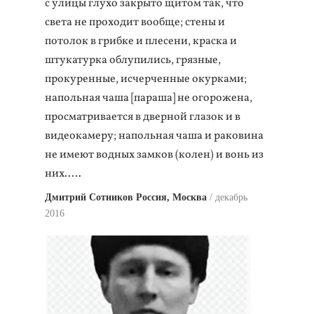
с улицы глухо закрыто щитом так, что
света не проходит вообще; стены и
потолок в грибке и плесени, краска и
штукатурка облупились, грязные,
прокуренные, исчерченные окурками;
напольная чаша [параша] не огорожена,
просматривается в дверной глазок и в
видеокамеру; напольная чаша и раковина
не имеют водных замков (колен) и вонь из
них..…
Дмитрий Сотников Россия, Москва
декабрь
2016