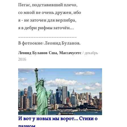
Пегас, подставивший плечо,
со мной не очень дружен, ибо
я - не заточен для верлибра,
я в дебри рифмы заточён...
_______________________
В фотоокне: Леонид Буланов.
Леонид Буланов Сша, Массачусетс
декабрь
2016
И вот у новых мы ворот... Стихи о
разном