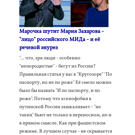
Марочка шутит Мария Захарова -
"лицо" российского МИДа - и её
речевой энурез
"... что, зря люди - особенно
"непородистые" - бегут из России?
Правильная статья у вас в "Кругозоре" "По
паспорту, но не по роже" Её смело можно
было бы назвать "И по паспорту, и по
роже". Потому что ксенофобия в
путинской России зашкаливает - "не
таких" бьют не только в переносном, но и
в прямом смысле. Как при фашистском
режиме. В лучшем случае - не скрывается