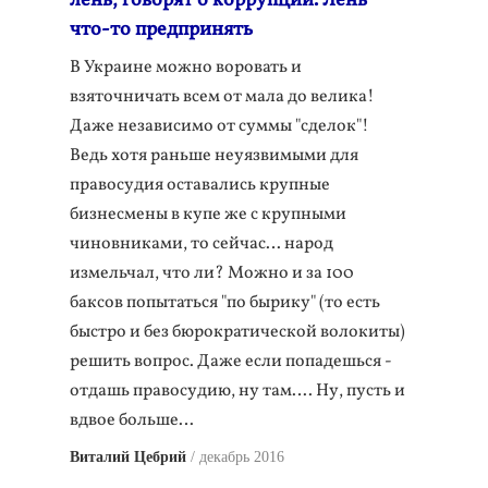
лень, говорят о коррупции. Лень
что-то предпринять
В Украине можно воровать и
взяточничать всем от мала до велика!
Даже независимо от суммы "сделок"!
Ведь хотя раньше неуязвимыми для
правосудия оставались крупные
бизнесмены в купе же с крупными
чиновниками, то сейчас… народ
измельчал, что ли? Можно и за 100
баксов попытаться "по бырику" (то есть
быстро и без бюрократической волокиты)
решить вопрос. Даже если попадешься -
отдашь правосудию, ну там…. Ну, пусть и
вдвое больше…
Виталий Цебрий
декабрь 2016