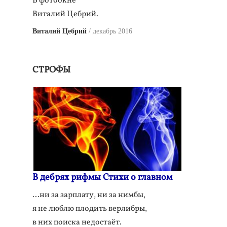
В фотоокне
Виталий Цебрий.
Виталий Цебрий
декабрь 2016
СТРОФЫ
В дебрях рифмы Стихи о главном
...ни за зарплату, ни за нимбы,
я не люблю плодить верлибры,
в них поиска недостаёт.