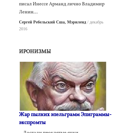
писал Инессе Арманд лично Владимир
Ленин…
Сергей Ребельский Сша, Мэриленд
декабрь
2016
ИРОНИЗМЫ
Жар пылких эпельграмм Эпиграммы-
экспромты