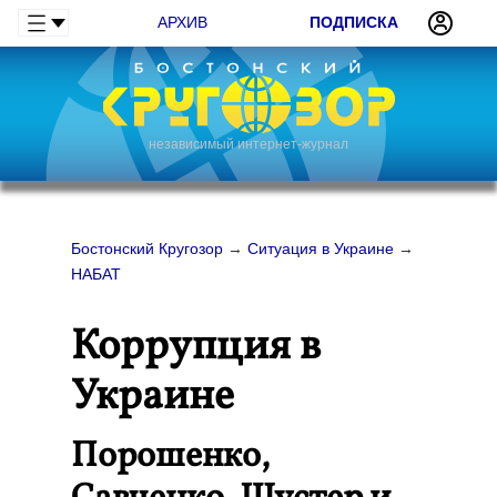
АРХИВ
ПОДПИСКА
независимый интернет-журнал
Бостонский Кругозор
→
Ситуация в Украине
→
НАБАТ
Коррупция в
Украине
Порошенко,