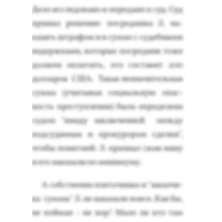
Де­ло ис­сле­дова­но и пе­реда­но в суд. Суд
при­нял ре­шение: пос­редни­ка Л. на­
казать штра­фом и в сум­ме с су­деб­ны­ми
из­дер­жка­ми, ко­торые пос­редник то­же
дол­жен оп­ла­тить, это сос­та­вит 200
дол­ла­ров США. Та­кая нез­на­читель­ная
сум­ма (учи­тывая со­ци­аль­ную опас­
ность прес­тупле­ния) бы­ла оп­ре­деле­на
су­дом "вви­ду зак­лю­чен­ной меж­ду
под­су­димым и про­куро­ром сдел­ки",
что­бы по­нят­ней: Л. приз­нал свою ви­ну
и его на­каза­ли по ми­ниму­му.
А собс­твен­но взя­точ­ни­ка и "за­каз­чи­
ка сум­мы" Л. не на­каза­ли вов­се. Как бы,
не пой­ман - не вор! Ма­ло ли кто там