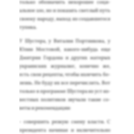
толь­ко обоз­на­чить не­хоро­шее со­ци­
аль­ное зло, но и по­казать свет­лый путь
сво­ему на­роду, вы­ход из соз­давше­гося
ту­пика.
У Шус­те­ра, у Ви­талия Пор­тни­кова, у
Юлии Мос­то­вой, ка­кого-ни­будь еще
Дмит­рия Гор­до­на и дру­гих ма­терых
ук­ра­ин­ских жур­на­люг, ко­неч­но же,
есть свои ре­цеп­ты, что­бы из­ле­чить бо­
лезнь. Не бу­ду их все пе­речис­лять. Вот
толь­ко в прог­рамме Шус­те­ра из уст из­
вес­тных по­лити­ков зву­чали та­кие со­
веты и ре­комен­да­ции:
- со­вер­шить рез­кую сме­ну влас­ти. С
пре­зиден­та на­чиная и вклю­читель­но