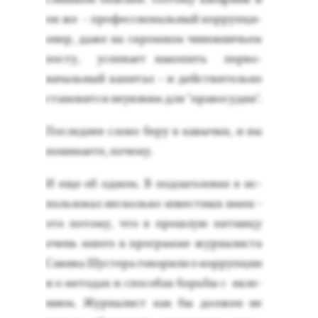
он же - про­фес­си­ональ­ный кор­рупци­
онер, да­же на скром­ном чи­нов­ничь­ем
пос­ту, ус­пе­ва­ет на­копить пер­во­
началь­ный ка­питал - и дей­стви­тель­но
ста­новит­ся не­уяз­вим для "пра­восу­дия".
Пос­леднее сло­во бе­ру в ка­выч­ки, и вы
по­нима­ете, по­чему.
И еще об од­ном. В под­за­голов­ке я ис­
поль­зо­вал нес­коль­ко из­вес­тных имен -
это по­тому, что в прош­лую пят­ни­цу
очень мно­го в прог­рамме жур­на­лис­та
Са­вика Шус­те­ра го­вори­ли о кор­рупции
и о ме­тодах и спо­собах борь­бы с яв­ле­
ни­ем. Жур­на­лист как бы дол­жен не