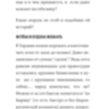
еще и в чем приз­на­ет­ся, и ес­ли да­же
возь­мет на се­бя ви­ну?
Ка­кая мо­раль из этой и по­доб­ных ей
ис­то­рий?
ЖУЁМ И БУДЕМ ЖЕВАТЬ
В Ук­ра­ине мож­но во­ровать и взя­точ­ни­
чать всем от ма­ла до ве­лика! Да­же не­
зави­симо от сум­мы "сде­лок"! Ведь хо­тя
рань­ше не­уяз­ви­мыми для пра­восу­дия
ос­та­вались круп­ные биз­несме­ны в ку­
пе же с круп­ны­ми чи­нов­ни­ками, то
сей­час… на­род из­мель­чал, что ли?
Мож­но и за 100 бак­сов по­пытать­ся "по
бы­рику" (то есть быс­тро и без бю­рок­
ра­тичес­кой во­локи­ты) ре­шить воп­рос.