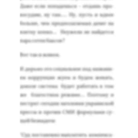
Да­же ес­ли по­падешь­ся - от­дашь пра­
восу­дию, ну там…. Ну, пусть и вдвое
боль­ше, чем пред­по­лага­емых де­нег на
взят­ку ко­пил… Не­уже­ли не най­дет­ся
па­ра со­тен бак­сов?
Вот так и жи­вем.
И дерь­мо это со­ци­аль­ное под наз­ва­ни­
ем кор­рупция жу­ем и бу­дем же­вать,
до­коле сис­те­ма бу­дет ра­ботать в том
же бла­гос­тном ре­жиме… По­это­му и
пес­трят се­год­ня за­голов­ки ук­ра­ин­ской
прес­сы и про­чих СМИ фор­му­лами су­
щей без­на­деги:
"Суд пос­та­новил вып­ла­тить ком­пенса­