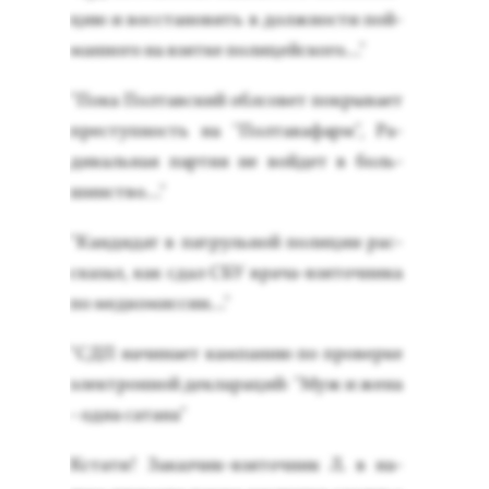
цию и вос­ста­новить в дол­жнос­ти пой­
ман­но­го на взят­ке по­лицей­ско­го…"
"По­ка Пол­тав­ский об­лсо­вет пок­ры­ва­ет
прес­тупность на "Пол­та­вафарм", Ра­
дикаль­ная пар­тия не вой­дет в боль­
шинс­тво…"
"Кан­ди­дат в пат­руль­ной по­лиции рас­
ска­зал, как сдал СБУ вра­ча-взя­точ­ни­ка
по мед­ко­мис­сии…"
"СДП на­чина­ет кам­па­нию по про­вер­ке
элек­трон­ной дек­ла­раций: "Муж и же­на
- од­на са­тана"
Кста­ти! За­каз­чик-взя­точ­ник Л. в на­