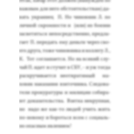
Итак, ха­бар этот дол­жен (вы­нуж­ден по
важ­ным для не­го об­сто­ятель­ствам) да­
вать ук­ра­инец П. Но чи­нов­ник Л. по
лич­ной скром­ности и (или) из бо­яз­ни
зас­ве­тить­ся не­пос­редс­твен­но, пред­ла­
га­ет П. пе­редать ему день­ги че­рез сво­
его дру­га, то­же чи­нов­ни­ка и кол­ле­гу Л.,
К. Тот сог­ла­ша­ет­ся. Но на вся­кий слу­
чай П. идет и сту­чит в СБУ, - и уж тог­да
рас­кру­чива­ет­ся не­от­вра­тимый ма­
ховик на­каза­ния взя­точ­ни­ка. Сле­дова­
тели про­кура­туры и ми­лиции со­бира­
ют до­каза­тель­ства. Взят­ка нек­рупная,
но на­до же как-то лю­дей учить жить
по-но­вому и бо­роть­ся всем с со­ци­аль­
но опас­ным яв­ле­ни­ем!