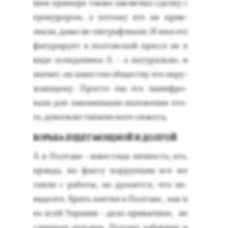
шем при­мере так­же зак­лю­чил сдел­ку с
про­куро­ром, а по­тому его не прив­
лекли, да­же не ош­тра­фова­ли. И имя его
фи­гури­ру­ет в пол­тав­ской прес­се не в
ви­де псев­до­нима Л. - а на­тураль­но, и
зна­чит, он из­вестен об­щес­тву его ок­ру­
жа­юще­му. Прос­то мы его за­шиф­ро­
вали для ла­кони­зации из­ло­жения это­
го, до­воль­но ти­пичес­ко­го сю­жета.
БОРЬБА БУДЕТ МОЩНОЙ И ДОЛГОЙ
Л. в Пол­та­ве - из­вес­тная лич­ность, его,
прав­да, по фак­ту кор­рупции все же
сня­ли с ра­боты, но ду­ма­ет­ся, что не­
надол­го. Брать взят­ки в Пол­та­ве, как и
по всей Ук­ра­ине - де­ло при­выч­ное, не
слиш­ком опас­ное. По­тому ха­бар­ник и