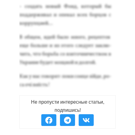
- соз­дать но­вый Фонд, ко­торый бы
под­держи­вал и опе­кал всех бор­цов с
кор­рупци­ей…
В об­щем, идей бы­ло мно­го, ре­цеп­тов
еще боль­ше и из это­го сле­ду­ет зак­лю­
чить, что борь­ба со взя­точ­ни­чес­твом в
Ук­ра­ине бу­дет мощ­ной и дол­гой.
Как у нас го­ворят: по­ки сон­це зій­де, ро­
са очі виїсть!
Не пропусти интересные статьи,
подпишись!