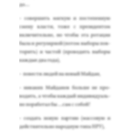
до…
- со­вер­шить мяг­кую и пос­те­пен­ную
сме­ну влас­ти, то­же с пре­зиден­том
вклю­читель­но, но что­бы эта ро­тация
бы­ла и ре­гуляр­ной (по­том вы­боры пов­
то­рить) и час­той (про­водить вы­боры
каж­дые два го­да),
- по­вес­ти лю­дей на но­вый Май­дан,
- ни­каких Май­да­нов боль­ше не про­
водить, а что­бы каж­дый ин­ди­виду­аль­
но по­рабо­тал бы …сам с со­бой!
- соз­дать но­вую пар­тию (мас­со­вую и
дей­стви­тель­но на­род­ную ти­па НРУ),