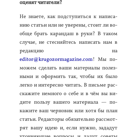
оце­нят чи­тате­ли?
Не зна­ете, как под­сту­пить­ся к на­писа­
нию статьи или не уве­рены, сто­ит ли во­
об­ще брать ка­ран­даш в ру­ки? В та­ком
слу­чае, не стес­няй­тесь на­писать нам в
ре­дак­цию на
editor@krugozormagazine.com
! Мы по­
можем сде­лать ва­ши ма­тери­алы по­лез­
ны­ми и офор­мить так, что­бы их бы­ло
лег­ко и ин­те­рес­но чи­тать. В пись­ме рас­
ска­жите нем­но­го о се­бе и в чём вы ви­
дите поль­зу ва­шего ма­тери­ала — по­
кажи­те ваш чер­но­вик или хо­тя бы план
статьи. Ре­дак­то­ры обя­затель­но рас­смот­
рят ва­шу идею и, ес­ли нуж­но, за­дадут
уточ­ня­ющие воп­ро­сы и да­дут со­веты