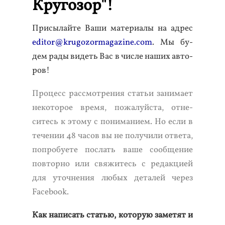
Кругозор"!
При­сылай­те Ва­ши ма­тери­алы на ад­рес
editor@krugozormagazine.com
. Мы бу­
дем ра­ды ви­деть Вас в чис­ле на­ших ав­то­
ров!
Про­цесс рас­смот­ре­ния статьи за­нима­ет
не­кото­рое вре­мя, по­жалуй­ста, от­не­
ситесь к это­му с по­нима­ни­ем. Но ес­ли в
те­чении 48 ча­сов вы не по­лучи­ли от­ве­та,
поп­ро­бу­ете пос­лать ва­ше со­об­ще­ние
пов­торно или свя­житесь с ре­дак­ци­ей
для уточ­не­ния лю­бых де­талей че­рез
Facebook.
Как на­писать статью, ко­торую за­метят и