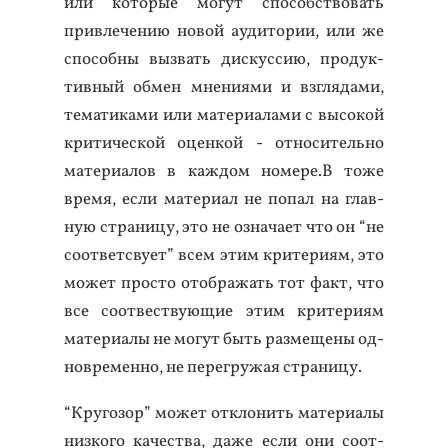
или ко­торые мо­гут спо­собс­тво­вать
прив­ле­чению но­вой а­уди­тории, или же
спо­соб­ны выз­вать дис­куссию, про­дук­
тивный об­мен мне­ни­ями и взгля­дами,
те­мати­ками или ма­тери­ала­ми с вы­сокой
кри­тичес­кой оцен­кой - от­но­ситель­но
ма­тери­алов в каж­дом но­мере.В то­же
вре­мя, ес­ли ма­тери­ал не по­пал на глав­
ную стра­ницу, это не оз­на­ча­ет что он “не
со­от­вет­сву­ет” всем этим кри­тери­ям, это
мо­жет прос­то отоб­ра­жать тот факт, что
все со­от­вес­тву­ющие этим кри­тери­ям
ма­тери­алы не мо­гут быть раз­ме­щены од­
новре­мен­но, не пе­рег­ру­жая стра­ницу.
“Кру­гозор” мо­жет от­кло­нить ма­тери­алы
низ­ко­го ка­чес­тва, да­же ес­ли они со­от­