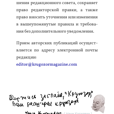
шения ре­дак­ци­он­но­го со­вета, сох­ра­ня­ет
пра­во ре­дак­тор­ской прав­ки, а так­же
пра­во вно­сить уточ­не­ния или из­ме­нения
в вы­ше­упо­мяну­тые пра­вила и тре­бова­
ния без до­пол­ни­тель­но­го уве­дом­ле­ния.
При­ем ав­тор­ских пуб­ли­каций осу­щест­
вля­ет­ся по ад­ре­су элек­трон­ной поч­ты
ре­дак­ции:
editor@krugozormagazine.com