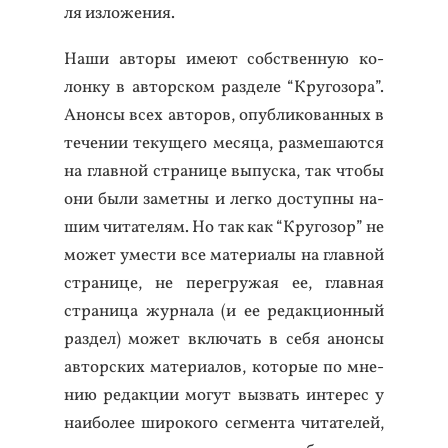
ля из­ло­жения.
На­ши ав­то­ры име­ют собс­твен­ную ко­
лон­ку в ав­тор­ском раз­де­ле “Кру­гозо­ра”.
Анон­сы всех ав­то­ров, опуб­ли­кован­ных в
те­чении те­куще­го ме­сяца, раз­ме­ша­ют­ся
на глав­ной стра­нице вы­пус­ка, так что­бы
они бы­ли за­мет­ны и лег­ко дос­тупны на­
шим чи­тате­лям. Но так как “Кру­гозор” не
мо­жет умес­ти все ма­тери­алы на глав­ной
стра­нице, не пе­рег­ру­жая ее, глав­ная
стра­ница жур­на­ла (и ее ре­дак­ци­он­ный
раз­дел) мо­жет вклю­чать в се­бя анон­сы
ав­тор­ских ма­тери­алов, ко­торые по мне­
нию ре­дак­ции мо­гут выз­вать ин­те­рес у
на­ибо­лее ши­роко­го сег­мента чи­тате­лей,