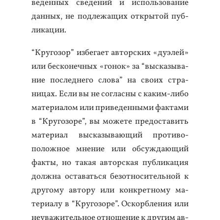
веден­ных све­дений и ис­поль­зо­вание
дан­ных, не под­ле­жащих от­кры­той пуб­
ли­кации.
“Кру­гозор” из­бе­га­ет ав­тор­ских «ду­элей»
или бес­ко­неч­ных «го­нок» за “выс­ка­зыва­
ние пос­ледне­го сло­ва” на сво­их стра­
ницах. Ес­ли вы не сог­ласны с ка­ким-ли­бо
ма­тери­алом или при­веден­ны­ми фак­та­ми
в “Кру­гозо­ре”, вы мо­жете пре­дос­та­вить
ма­тери­ал выс­ка­зыва­ющий про­тиво­
полож­ное мне­ние или об­сужда­ющий
фак­ты, но та­кая ав­тор­ская пуб­ли­кация
дол­жна ос­та­вать­ся бе­зот­но­ситель­ной к
дру­гому ав­то­ру или кон­крет­но­му ма­
тери­алу в “Кру­гозо­ре”. Ос­кор­бле­ния или
не­ува­житель­ное от­но­шение к дру­гим ав­