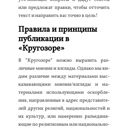
или пред­ло­жат прав­ки, что­бы от­то­чить
текст и нап­ра­вить вас точ­но в цель!
Правила и принципы
публикации в
«Кругозоре»
В “Кру­гозо­ре” мож­но вы­разить раз­
личные мне­ния и взгля­ды. Од­на­ко мы ви­
дим раз­ли­чие меж­ду ма­тери­ала­ми выс­
ка­зыва­ющи­ми мне­ния/взгля­ды и ма­
тери­ала­ми ис­поль­зу­ющи­ми ос­кор­бле­
ния, нап­равлен­ные в ад­рес пред­ста­вите­
лей дру­гих ре­лигий, на­ци­ональ­нос­тей и
их куль­тур, или на­мерен­но разъ­еди­ня­
ющие по ре­лиги­оз­ным или на­ци­ональ­но-