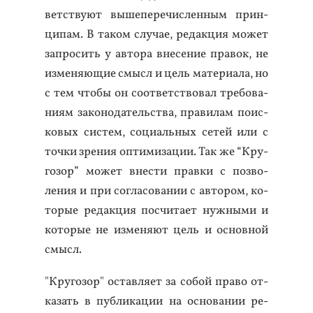
ветс­тву­ют вы­шепе­речис­ленным прин­
ци­пам. В та­ком слу­чае, ре­дак­ция мо­жет
зап­ро­сить у ав­то­ра вне­сение пра­вок, не
из­ме­ня­ющие смысл и цель ма­тери­ала, но
с тем что­бы он со­от­ветс­тво­вал тре­бова­
ни­ям за­коно­датель­ства, пра­вилам по­ис­
ко­вых сис­тем, со­ци­аль­ных се­тей или с
точ­ки зре­ния оп­ти­миза­ции. Так же “Кру­
гозор” мо­жет внес­ти прав­ки с поз­во­
ления и при сог­ла­сова­нии с ав­то­ром, ко­
торые ре­дак­ция пос­чи­та­ет нуж­ны­ми и
ко­торые не из­ме­ня­ют цель и ос­новной
смысл.
"Кру­гозор" ос­тавля­ет за со­бой пра­во от­
ка­зать в пуб­ли­кации на ос­но­вании ре­