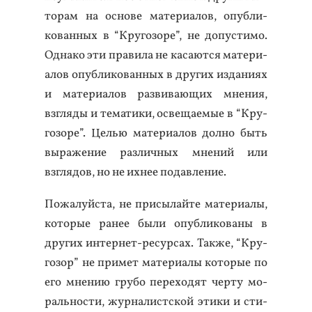
то­рам на ос­но­ве ма­тери­алов, опуб­ли­
кован­ных в “Кру­гозо­ре”, не до­пус­ти­мо.
Од­на­ко эти пра­вила не ка­са­ют­ся ма­тери­
алов опуб­ли­кован­ных в дру­гих из­да­ни­ях
и ма­тери­алов раз­ви­ва­ющих мне­ния,
взгля­ды и те­мати­ки, ос­ве­ща­емые в “Кру­
гозо­ре”. Целью ма­тери­алов дол­но быть
вы­раже­ние раз­личных мне­ний или
взгля­дов, но не их­нее по­дав­ле­ние.
По­жалуй­ста, не при­сылай­те ма­тери­алы,
ко­торые ра­нее бы­ли опуб­ли­кова­ны в
дру­гих ин­тернет-ре­сур­сах. Так­же, “Кру­
гозор” не при­мет ма­тери­алы ко­торые по
его мне­нию гру­бо пе­рехо­дят чер­ту мо­
раль­нос­ти, жур­на­лист­ской эти­ки и сти­