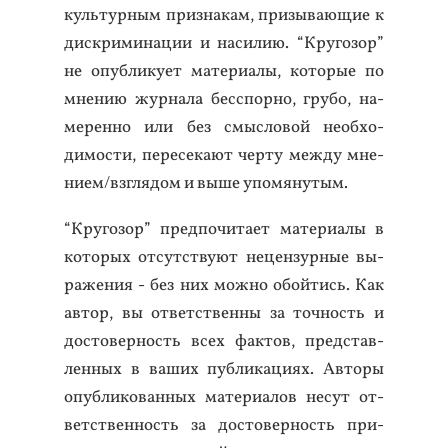
куль­тур­ным приз­на­кам, при­зыва­ющие к
дис­кри­мина­ции и на­силию. “Кру­гозор”
не опуб­ли­ку­ет ма­тери­алы, ко­торые по
мне­нию жур­на­ла бес­спор­но, гру­бо, на­
мерен­но или без смыс­ло­вой не­об­хо­
димос­ти, пе­ресе­ка­ют чер­ту меж­ду мне­
ни­ем/взгля­дом и вы­ше упо­мяну­тым.
“Кру­гозор” пред­по­чита­ет ма­тери­алы в
ко­торых от­сутс­тву­ют не­цен­зурные вы­
раже­ния - без них мож­но обой­тись. Как
ав­тор, вы от­ветс­твен­ны за точ­ность и
дос­то­вер­ность всех фак­тов, пред­став­
ленных в ва­ших пуб­ли­каци­ях. Ав­то­ры
опуб­ли­кован­ных ма­тери­алов не­сут от­
ветс­твен­ность за дос­то­вер­ность при­