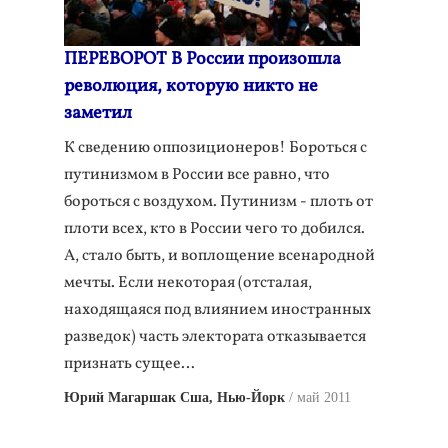
ПЕРЕВОРОТ В России произошла
революция, которую никто не
заметил
К сведению оппозиционеров! Бороться с
путинизмом в России все равно, что
бороться с воздухом. Путинизм - плоть от
плоти всех, кто в России чего то добился.
А, стало быть, и воплощение всенародной
мечты. Если некоторая (отсталая,
находящаяся под влиянием иностранных
разведок) часть электората отказывается
признать сущее…
Юрий Магаршак Сша, Нью-Йорк
май 2011