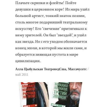
Плачьте скрипки и флейты! Пойте
девушки в церковном хоре! Из мира ушёл
большой артист, тонкий знаток поэзии,
столь многое подаривший театральному
искусству! Его "свечение" притягивало к
нему зрителей. Он был "звездой", и ушёл
как звезда. Но с его уходом обозначается
конец эпохи, в которой мы жили сами, и
образуется зияющая пустота в мире
цивилизации.
Алла Цыбульская ТеатроведСша, Массачусетс
май 2011