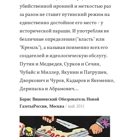
убийственной иронией и меткостью раз
за разом не ставит путинский режим на
единственно достойное его место - у
исторической параши. И употребляя не
безличные определения ("власть" или
"Кремль"), а называя поименно всех его
создателей и идеологическую обслугу.
Путин и Медведев, Сурков и Сечин,
Чубайс и Миллер, Якунин и Патрушев,
Дворкович и Чуров, Кадыров и Якеменко,
Дерипаска и Абрамович…
Борис Вишневский Обозреватель Новой
ГазетыРоссия, Москва
май 2011