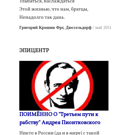
Улыбаться, наслаждаться
Этой жизнью, что нам, братцы,
Ненадолго так дана.
Григорий Крошин Фрг, Дюссельдорф
май 2011
ЭПИЦЕНТР
ПОИМЁННО О "Третьем пути к
рабству" Андрея Пионтковского
Никто в России (да и в мире) с такой