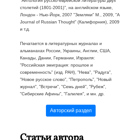
"Антология русско-еврейской литературы двух
столетий (1801-2001)", на английском языке,
Лондон - Нью-Йорк, 2007 "Земляки" М., 2009, "A
Journal of Russian Thought" (Калифорния), 2009
и т.д.
Печатается в литературных журналах и
альманахах России, Украины, Англии, США,
Канады, Дании, Германии, Израиля:
"Российская эмиграция: прошлое и
современность" (изд. РАН), "Нева", "Радуга",
"Новое русское слово", "Петрополь", "Новый
журнал", "Встречи", "Семь дней", "Рубеж",
"Сибирские Афины", "Галилея", и мн. др.
Авторский раздел
Статьи автора