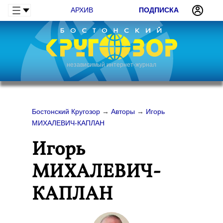
АРХИВ
ПОДПИСКА
независимый интернет-журнал
Бостонский Кругозор
→
Авторы
→
Игорь
МИХАЛЕВИЧ-КАПЛАН
Игорь
МИХАЛЕВИЧ-
КАПЛАН