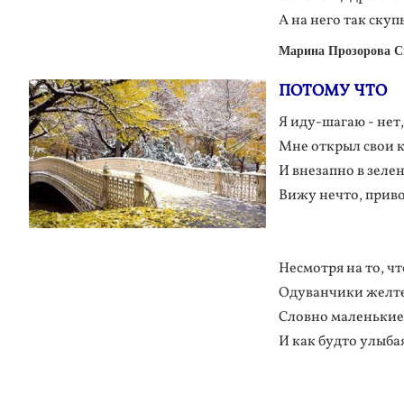
А на него так скуп
Марина Прозорова С
ПОТОМУ ЧТО
Я иду-шагаю - нет,
Мне открыл свои 
И внезапно в зеле
Вижу нечто, приво
Несмотря на то, чт
Одуванчики желте
Словно маленькие
И как будто улыбая