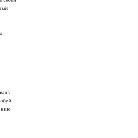
ь своей
рный
о.
вала
робуй
нению