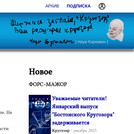
АРХИВ
ПОДПИСКА
Новое
ФОРС-МАЖОР
Уважаемые читатели!
Январский выпуск
е. Не
"Бостонского Кругозора"
задерживается
асти
Кругозор
декабрь 2025