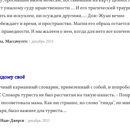
у, бросивший вызов небесам, поставивший на карту ценност
 унылому суду нравственности ... И его трагический трау
ть ни искуплен, ни осужден другими.... Дон-Жуан вечно
беждает и время, и пространство. Магия его образа остается
праведности. И мы жалеем о нем, когда для него все кончен
а, Массачусетс
декабрь 2011
дому своё
чный карманный словарик, привезенный с собой, и попробо
. Словарь туриста не был рассчитан на такую напасть. - Поп
 - посоветовала мама. Как ни странно, но слово "гнида", по м
аря, было важнее для туриста…
 Нью-Джерси
декабрь 2011