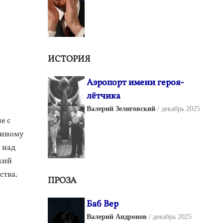
ИСТОРИЯ
Аэропорт имени героя-
лётчика
Валерий Зелиговский
декабрь 2025
е с
диному
 над
кий
ства.
ПРОЗА
Баб Вер
Валерий Андронов
декабрь 2025