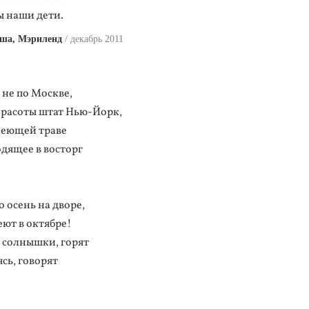
ы наши дети.
ша, Мэриленд
декабрь 2011
 не по Москве,
красоты штат Нью-Йорк,
неющей траве
дящее в восторг
о осень на дворе,
ют в октябре!
 солнышки, горят
сь, говорят