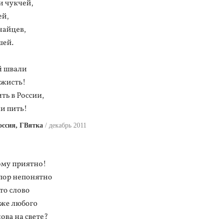
и чукчей,
ей,
найцев,
шей.
й швали
 жисть!
ть в России,
ии пить!
ссия, ГВятка
декабрь 2011
ому приятно!
 пор непонятно
это слово
оже любого
ова на свете?