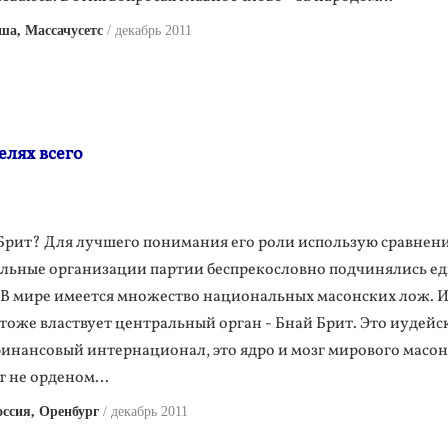
а, Массачусетс
декабрь 2011
лях всего
 Брит? Для лучшего понимания его роли использую сравнени
альные организации партии беспрекословно подчинялись е
 В мире имеется множество национальных масонских лож. И
 тоже властвует центральный орган - Бнай Брит. Это иудейс
нансовый интернационал, это ядро и мозг мирового масон
ют не орденом…
ссия, Оренбург
декабрь 2011