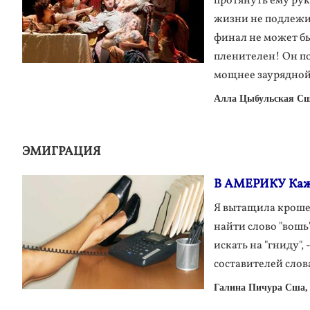
протянуть ему рук
жизни не подлежит
финал не может бы
пленителен! Он по
мощнее заурядной 
Алла Цыбульская Сш
ЭМИГРАЦИЯ
В АМЕРИКУ Каж
Я вытащила кроше
найти слово "вошь"
искать на "гниду",
составителей слов
Галина Пичура Сша,