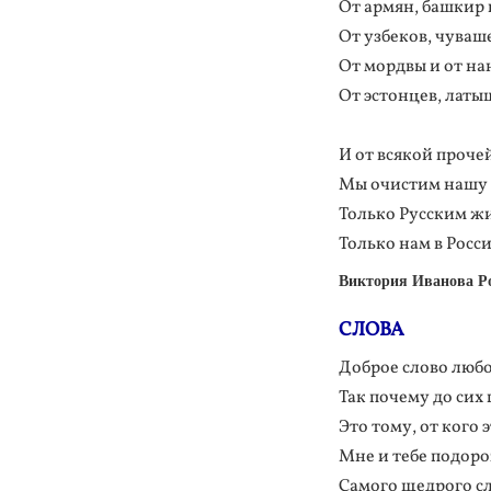
От армян, башкир 
От узбеков, чуваш
От мордвы и от на
От эстонцев, латы
И от всякой проче
Мы очистим нашу
Только Русским жи
Только нам в Росс
Виктория Иванова Ро
СЛОВА
Доброе слово люб
Так почему до сих
Это тому, от кого 
Мне и тебе подор
Самого щедрого сл