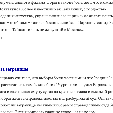
окументального фильма "Воры в законе" считают, что их жи
охтахунов, более известный как Тайванчик, с гордостью
ведения искусства, украшающие его парижские апартаменты
своим особняком также обосновавшийся в Париже Леонид Б
нтош. Тайванчик, ныне живущий в Москве…
11
-за заграницы
вправду считает, что выборы были честными и что "редкие" 
асследовать сам "волшебник" Чуров или... судья Боровкова
го и вкатившая ему 15 суток за красивые глаза и высокий ро
 обратился за справедливостью в Страсбургский суд. Опять-
может ли заграница честным выборам и справедливым суде
ваюсь. В этих вопросах главное слово - за народом…