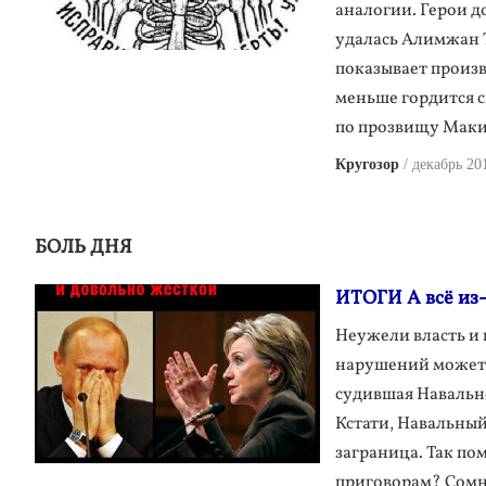
аналогии. Герои д
удалась Алимжан Т
показывает произ
меньше гордится 
по прозвищу Маки
Кругозор
декабрь 20
БОЛЬ ДНЯ
ИТОГИ А всё из
Неужели власть и 
нарушений может р
судившая Навально
Кстати, Навальный
заграница. Так по
приговорам? Сомне