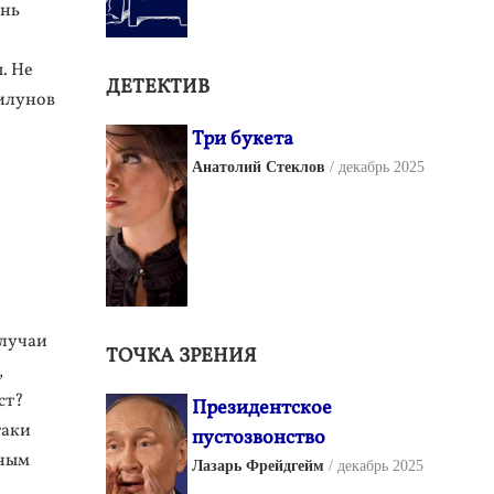
знь
. Не
ДЕТЕКТИВ
илунов
Три букета
Анатолий Стеклов
декабрь 2025
случаи
ТОЧКА ЗРЕНИЯ
,
ст?
Президентское
таки
пустозвонство
бным
Лазарь Фрейдгейм
декабрь 2025