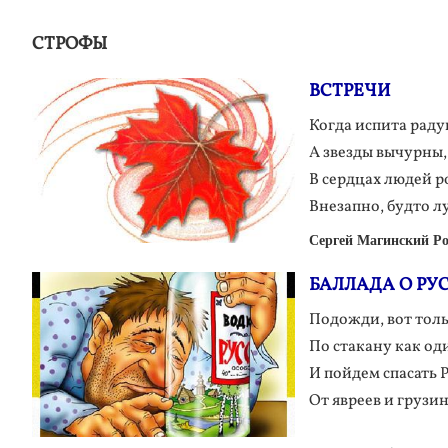
СТРОФЫ
ВСТРЕЧИ
Когда испита радуг
А звезды вычурны,
В сердцах людей р
Внезапно, будто л
Сергей Магинский Ро
БАЛЛАДА О РУ
Подожди, вот тол
По стакану как од
И пойдем спасать 
От явреев и грузин