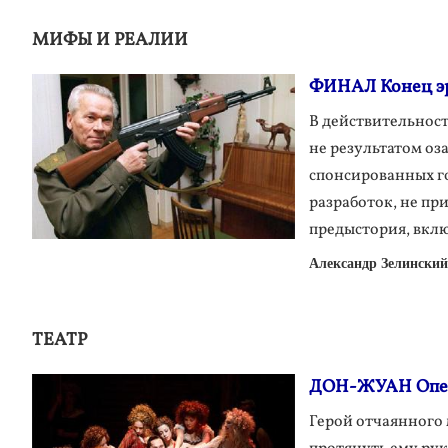
МИФЫ И РЕАЛИИ
ФИНАЛ Конец эр
В действительност
не результатом оз
спонсированных г
разработок, не пр
предыстория, вкл
Александр Зелинский
ТЕАТР
ДОН-ЖУАН Опер
Герой отчаянного