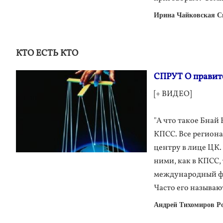
Ирина Чайковская Сш
КТО ЕСТЬ КТО
СПРУТ О правите
[+ ВИДЕО]
"А что такое Бнай
КПСС. Все регион
центру в лице ЦК.
ними, как в КПСС,
международный фи
Часто его называ
Андрей Тихомиров Ро