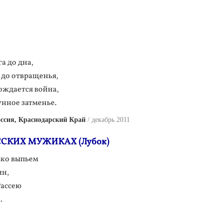
а до дна,
 до отвращенья,
ождается война,
унное затменье.
ссия, Краснодарский Край
декабрь 2011
ССКИХ МУЖИКАХ (Лубок)
ько выпьем
ин,
Рассею
.