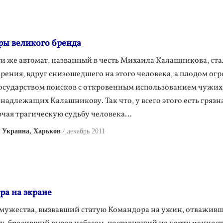
ы великого бренда
и же автомат, названный в честь Михаила Калашникова, ста
арения, вдруг снизошедшего на этого человека, а плодом ог
осударством поисков с откровенным использованием чужих
инадлежащих Калашникову. Так что, у всего этого есть грязн
ючая трагическую судьбу человека…
 Украина, Харьков
декабрь 2011
а на экране
 мужества, вызвавший статую Командора на ужин, отважив