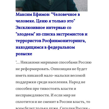
Максим Ефимов: "Человечное в
человеке. Ценю я только это"
Эксклюзивное интервью со
"злодеем" из списка экстремистов и
террористов Росфинмониторинга,
находящимся в федеральном
розыске
"... Никакими мирными способами Россию
не реформировать. Оппозиция не будет
иметь никакой мало-мальски весомой
поддержки среди населения. Народ не
способен про тивостоять власти и
несправедливости. И если мир не
сплотится и не сменит в России власть, то
всем будет только хуже. Сегодня Россия -