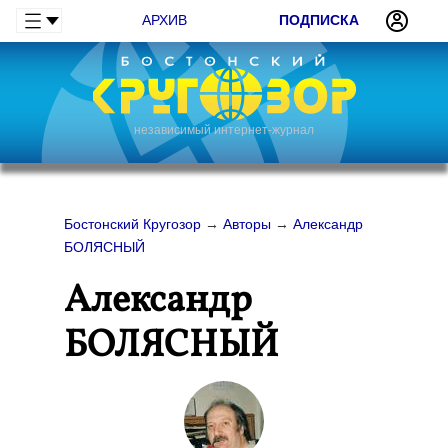
АРХИВ
ПОДПИСКА
независимый интернет-журнал
Бостонский Кругозор
→
Авторы
→
Александр
БОЛЯСНЫЙ
Александр
БОЛЯСНЫЙ