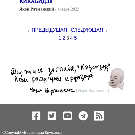
КИКАБИДЗЕ
Яков Ратманский
январь 2023
←ПРЕДЫДУЩАЯ
СЛЕДУЮЩАЯ→
1
2
3
4
5
©Copyright «
Бостонский Кругозор
»