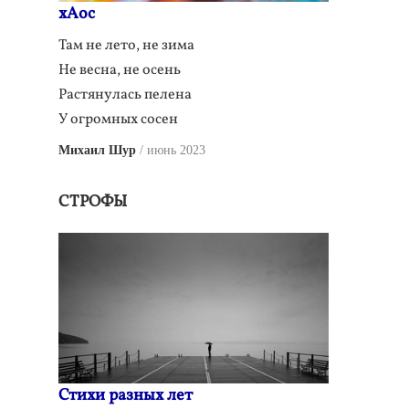
xAос
Там нe лето, нe зима
Нe весна, нe осень
Растянулась пелена
У огромных сосен
Михаил Шур
июнь 2023
СТРОФЫ
Стихи разных лет