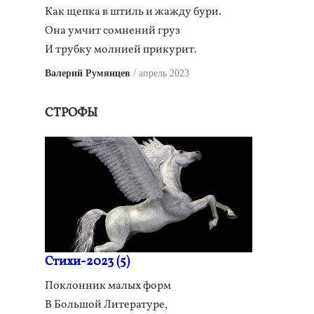
Как щепка в штиль и жажду бури.
Она умчит сомнений груз
И трубку молнией прикурит.
Валерий Румянцев
апрель 2023
СТРОФЫ
Стихи-2023 (5)
Поклонник малых форм
В Большой Литературе,