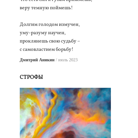
веру темную поймешь!
Долгим голодом измучен,
уму-разуму научен,
проклянешь свою судьбу –
с самовластием борьбу!
Дмитрий Аникин
июль 2023
СТРОФЫ