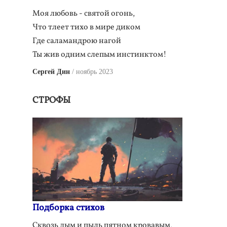
Моя любовь - святой огонь,
Что тлеет тихо в мире диком
Где саламандрою нагой
Ты жив одним слепым инстинктом!
Сергей Дин
ноябрь 2023
СТРОФЫ
Подборка стихов
Сквозь дым и пыль пятном кровавым,