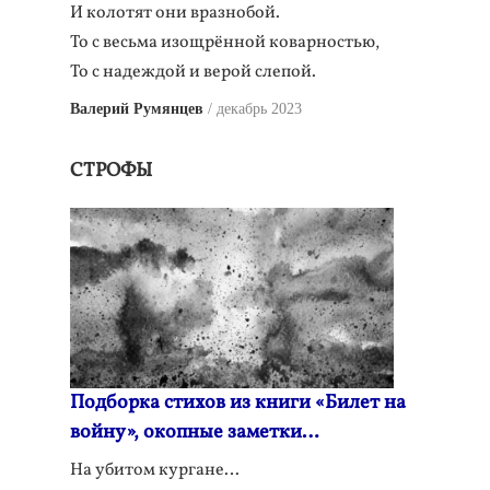
И колотят они вразнобой.
То с весьма изощрённой коварностью,
То с надеждой и верой слепой.
Валерий Румянцев
декабрь 2023
СТРОФЫ
Подборка стихов из книги «Билет на
войну», окопные заметки…
На убитом кургане…