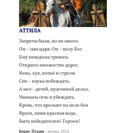
АТТИЛА
Запреты были, но не много.
Он – сын царя. Он – полу Бог.
Ему неведома тревога.
Открыто множество дорог.
Конь, лук, копьё и стрелы
Сие – наука побеждать.
А меч - детей, мужчиной делал,
Уменьем сечь и убеждать.
Кровь, что прольют на поле боя
Враги, лишь красная вода.
Быть победителем! Героем!
Борис Пукин
январь 2024