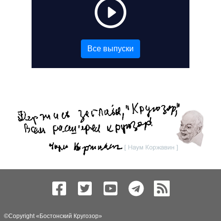
Все выпуски
©Copyright «
Бостонский Кругозор
»