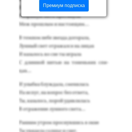
Премиум подписка
Пе­ред ка­мином го­рящим
Нез­ри­мую нить про­тяну­ла
Меж прош­лым и нас­то­ящим…
В тем­ном не­бе звез­да до­гора­ла,
Лун­ный свет от­ра­жал­ся на ли­цах
И ка­залось во сне ты иг­ра­ла
С длин­ной нитью на то­нень­ких спи­
цах...
И улыб­ка блуж­да­ла, сме­нялась
На ис­пуг, на воп­рос без от­ве­та,
Ты, ка­залoсь, по­рой удив­ля­лась
В от­ра­жениe лун­но­го све­та…
Ран­ним ут­ром прос­нувшись в ок­не
Ты уви­дела сол­нце и снег.