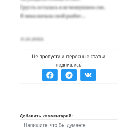
Грусть ос­та­лась в ис­чезнув­шем сне,
И зи­ма на­чала свой раз­бег...
11.21.2022.
Не пропусти интересные статьи,
подпишись!
Добавить комментарий: