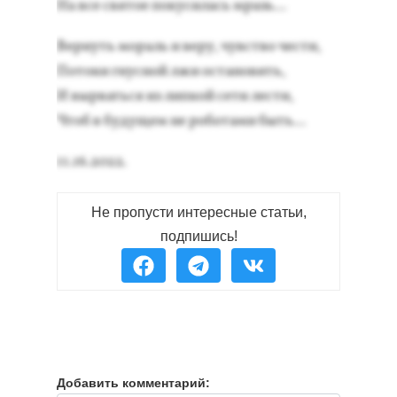
На все свя­тое по­куси­лась мразь...
Вер­нуть мо­раль и ве­ру, чувс­тво чес­ти,
По­токи гнус­ной лжи ос­та­новить,
И выр­вать­ся из лип­кой се­ти лес­ти,
Чтоб в бу­дущем не ро­бота­ми быть...
11.16.2022.
Не пропусти интересные статьи,
подпишись!
Добавить комментарий: