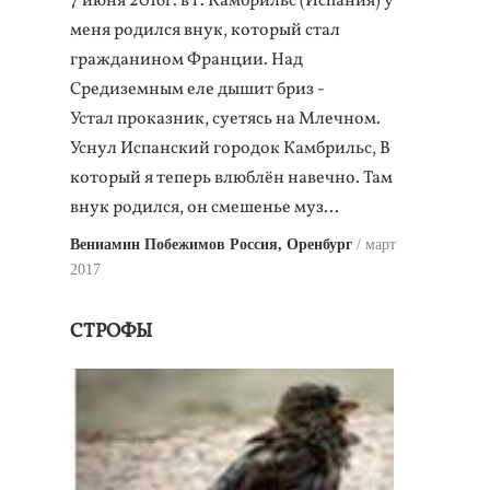
7 июня 2016г. в г. Камбрильс (Испания) у
меня родился внук, который стал
гражданином Франции. Над
Средиземным еле дышит бриз -
Устал проказник, суетясь на Млечном.
Уснул Испанский городок Камбрильс, В
который я теперь влюблён навечно. Там
внук родился, он смешенье муз…
Вениамин Побежимов Россия, Оренбург
март
2017
СТРОФЫ