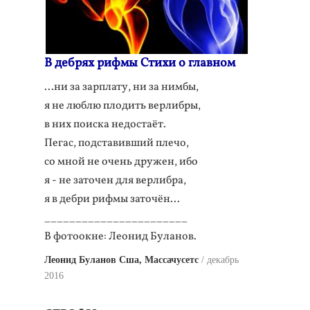
В дебрях рифмы Стихи о главном
...ни за зарплату, ни за нимбы,
я не люблю плодить верлибры,
в них поиска недостаёт.
Пегас, подставивший плечо,
со мной не очень дружен, ибо
я - не заточен для верлибра,
я в дебри рифмы заточён...
_______________________
В фотоокне: Леонид Буланов.
Леонид Буланов Сша, Массачусетс
декабрь
2016