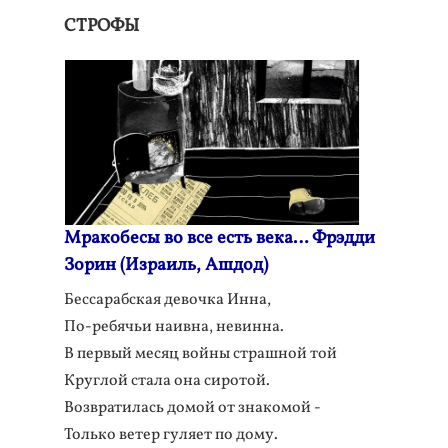
СТРОФЫ
Мракобесы во все есть века… Фрэдди
Зорин (Израиль, Ашдод)
Бессарабская девочка Инна,
По-ребячьи наивна, невинна.
В первый месяц войны страшной той
Круглой стала она сиротой.
Возвратилась домой от знакомой -
Только ветер гуляет по дому.