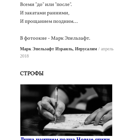
Всеми "до" или "после".
И закатами ранними,
И прощанием поздним…
В фотоокне - Марк Эпельзафт.
Марк Эпельзафт Израиль, Иерусалим
апрель
2018
СТРОФЫ