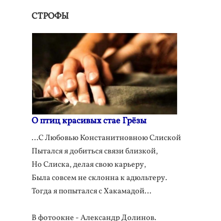
СТРОФЫ
О птиц красивых стае Грёзы
…C Любовью Констанитновною Слиской
Пытался я добиться связи близкой,
Но Слиска, делая свою карьеру,
Была совсем не склонна к адюльтеру.
Тогда я попытался с Хакамадой…
В фотоокне - Александр Долинов.