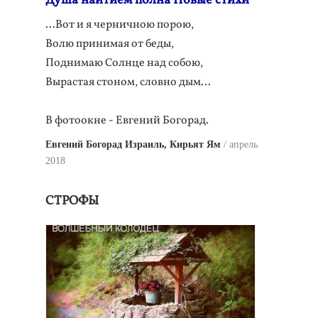
Душа наитием полна Новые стихи
…Вот и я черничною порою,
Волю принимая от беды,
Поднимаю Солнце над собою,
Вырастая стоном, словно дым…
В фотоокне - Евгений Богорад.
Евгений Богорад Израиль, Кирьят Ям
апрель
2018
СТРОФЫ