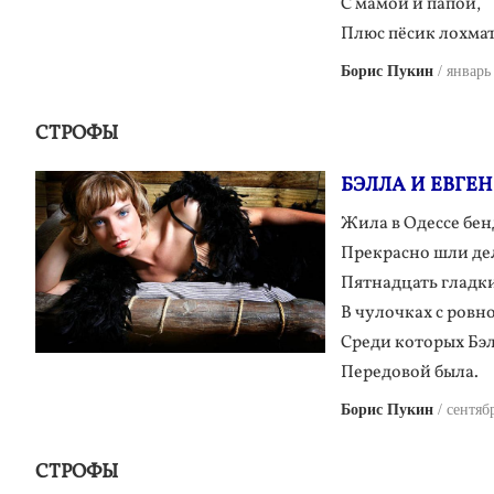
С мамой и папой,
Плюс пёсик лохма
Борис Пукин
январь
СТРОФЫ
БЭЛЛА И ЕВГЕ
Жила в Одессе бен
Прекрасно шли де
Пятнадцать гладки
В чулочках с ровн
Среди которых Бэ
Передовой была.
Борис Пукин
сентяб
СТРОФЫ