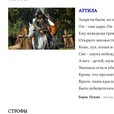
АТТИЛА
Запреты были, но 
Он – сын царя. Он 
Ему неведома трев
Открыто множеств
Конь, лук, копьё и
Сие – наука побеж
А меч - детей, му
Уменьем сечь и уб
Кровь, что прольют
Враги, лишь красн
Быть победителем
Борис Пукин
январь
СТРОФЫ