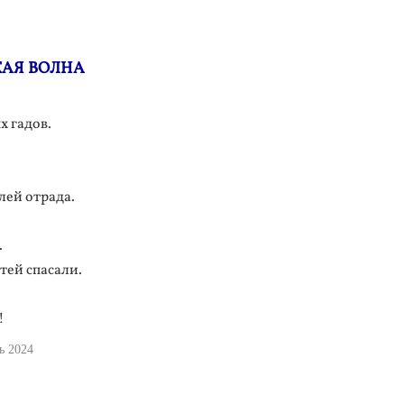
АЯ ВОЛНА
 гадов.
лей отрада.
.
тей спасали.
!
ь 2024