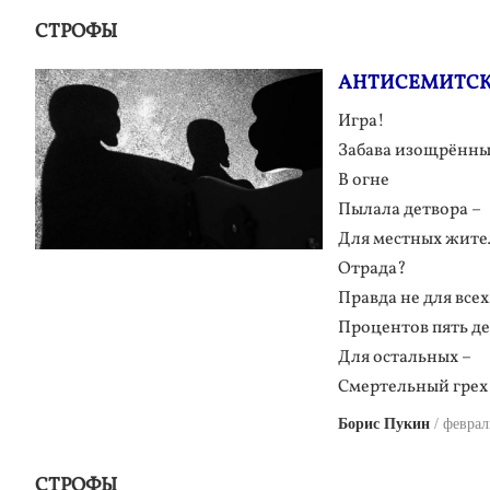
СТРОФЫ
АНТИСЕМИТСК
Игра!
Забава изощрённых
В огне
Пылала детвора –
Для местных жите
Отрада?
Правда не для всех
Процентов пять де
Для остальных –
Смертельный грех
Борис Пукин
феврал
СТРОФЫ