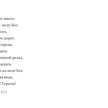
не много.
– полу Бог.
ога.
о дорог.
 стрелы
дать.
жчиной делал,
еждать.
 на поле боя
ая вода.
! Героем!
 2024