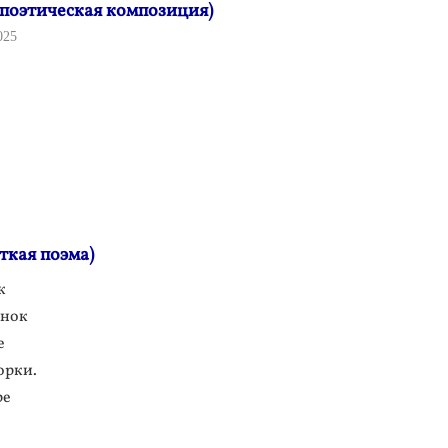
оэтическая композиция)
025
ткая поэма)
к
ёнок
е
орки.
ре