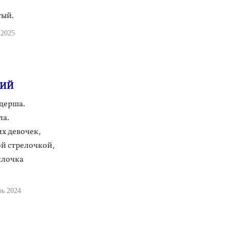
тый.
 2025
НИЙ
дерша.
ла.
х девочек,
ой стрелочкой,
ллочка
рь 2024