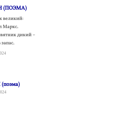
 (ПОЭМА)
к великий:
л Маркс.
рвятник дикий –
 запас.
024
(поэма)
024