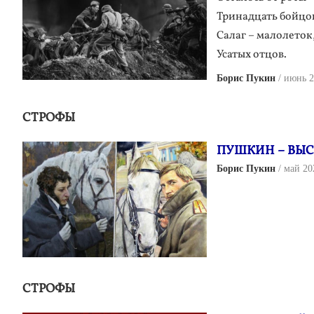
Тринадцать бойцо
Салаг – малолеток
Усатых отцов.
Борис Пукин
июнь 2
СТРОФЫ
ПУШКИН – ВЫС
Борис Пукин
май 20
СТРОФЫ