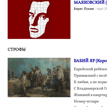
МАЯКОВСКИЙ (п
Борис Пукин
март 2
СТРОФЫ
БАБИЙ ЯР (Коро
Еврейский ребёно
Привыкший с пел
К любви, а не порк
С Владимирской Г
Живший в кварти
Номер четыре