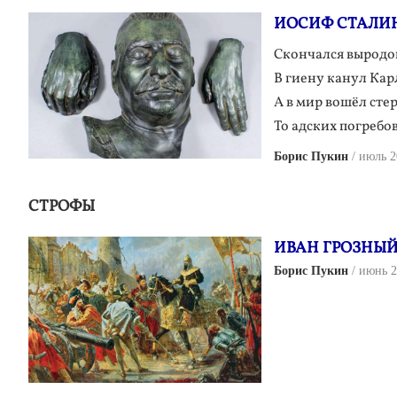
ИОСИФ СТАЛИН
Скончался выродо
В гиену канул Кар
А в мир вошёл сте
То адских погребов
Борис Пукин
июль 2
СТРОФЫ
ИВАН ГРОЗНЫЙ 
Борис Пукин
июнь 2