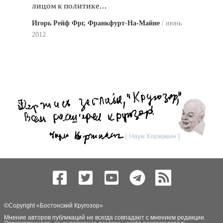
лицом к политике...
Игорь Рейф Фрг, Франкфурт-На-Майне
июнь
2012
©Copyright «
Бостонский Кругозор
»
Мнение авторов публикаций не всегда совпадает с мнением редакции.