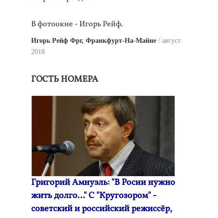
В фотоокне - Игорь Рейф.
Игорь Рейф Фрг, Франкфурт-На-Майне
август
2018
ГОСТЬ НОМЕРА
Григорий Амнуэль: "В Росии нужно
жить долго…" С "Кругозором" -
советский и российский режиссёр,