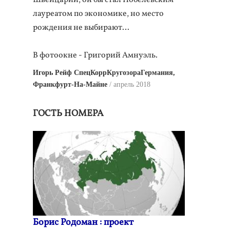
Швейцарии, он бы стал Нобелевским
лауреатом по экономике, но место
рождения не выбирают…
В фотоокне - Григорий Амнуэль.
Игорь Рейф СпецКоррКругозораГермания,
Франкфурт-На-Майне
апрель 2018
ГОСТЬ НОМЕРА
Борис Родоман : проект