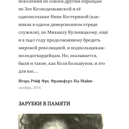
поколении по совсем другим образцам:
по Зое Космодемьянской и её
однополчанке Нине Костериной (как-
никак в одном диверсионном отряде
служили), по Михаилу Кульчицкому, ещё
и в 1940 году продолжавшему бредить
мировой революцией, и подпольщикам-
молодогвардейцам. Но, оказывается,
были и такие, как Коля Большунов, и это
для нас…
Игорь Рейф Фрг, Франкфурт-На-Майне
октябрь 2016
ЗАРУБКИ В ПАМЯТИ