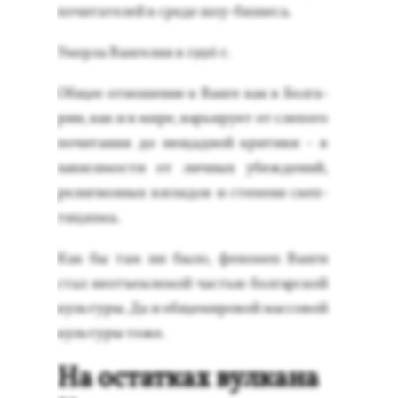
по­чита­телей в сре­де шоу-биз­не­са.
Умер­ла Ван­ге­лия в 1996 г.
Об­щее от­но­шение к Ван­ге как в Бол­га­
рии, как и в ми­ре, варь­иру­ет от сле­пого
по­чита­ния до не­щад­ной кри­тики - в
за­виси­мос­ти от лич­ных убеж­де­ний,
ре­лиги­оз­ных взгля­дов и сте­пени скеп­
ти­циз­ма.
Как бы там ни бы­ло, фе­номен Ван­ги
стал не­отъ­ем­ле­мой частью бол­гар­ской
куль­ту­ры. Да и об­ще­миро­вой мас­со­вой
куль­ту­ры то­же.
На остатках вулкана