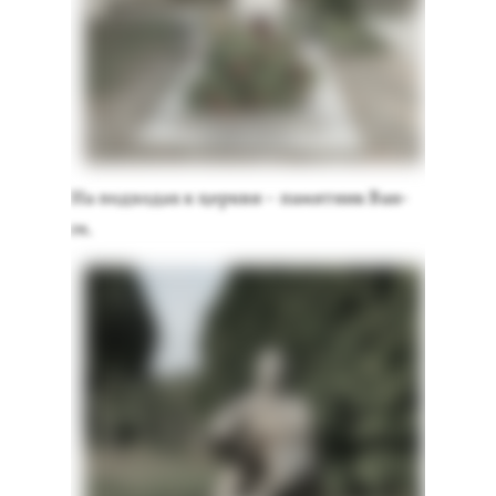
На под­хо­дах к цер­кви – па­мят­ник Ван­
ге.