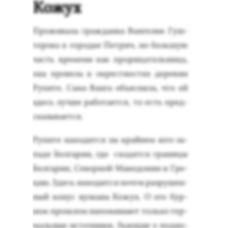
Кожух
Про­жива­ла граж­данка Ван­ге­лия Гуш­
те­рова в го­род­ке Пет­рич, но боль­шую
часть вре­мени как про­рица­тель­ни­ца,
она про­вела в ок­рес­тнос­тях де­рев­ни
Ру­пите. Са­ма Ван­га объ­яс­ня­ла, что ей
здесь луч­ше ра­бота­ет­ся, то есть пред­
ска­зыва­ет­ся.
Ру­пите на­ходит­ся на край­нем юго-за­
паде Бол­га­рии, где схо­дят­ся гра­ницы
Бол­га­рии, Се­вер­ной Ма­кедо­нии и Гре­
ции. Здесь на­ходит­ся поч­ти раз­ру­шен­
ный ко­нус вул­ка­на Ко­жух. О его бур­
ном прош­лом на­поми­на­ют толь­ко тер­
маль­ные ис­точни­ки, бь­ющие у под­но­