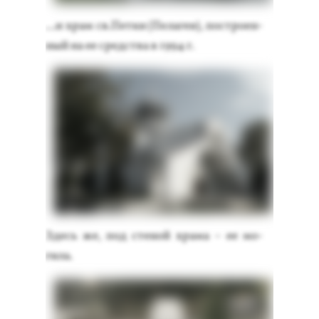
...и храм св.Пет­ки (Пе­лагеи), пос­тро­ен­
ный на ее средс­тва в 1994 г.
Здесь же, под сте­ной хра­ма – ее мо­
гила.