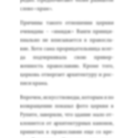
ред­ко. Пред­по­чита­ют бо­лее раз­мы­тое
сло­во «храм».
При­чины та­кого от­но­шения цер­кви
оче­вид­ны – «имидж» Ван­ги прин­ци­
пи­аль­но не впи­сыва­ет­ся в пра­вос­ла­
вие. Хо­тя са­ма про­рица­тель­ни­ца всег­
да под­черки­вала свою при­вер­
женность пра­вос­ла­вию. Кро­ме то­го,
цер­ковь от­верга­ет ар­хи­тек­ту­ру и рос­
пи­си хра­ма.
Впро­чем, ис­кусс­тво­веды, ко­торым я по
воз­вра­щении по­казал фо­то цер­кви в
Ру­пите, за­вери­ли, что зда­ние ма­ло от­
кло­ня­ет­ся от ар­хи­тек­турных ка­нонов,
при­нятых в пра­вос­ла­вии еще со вре­