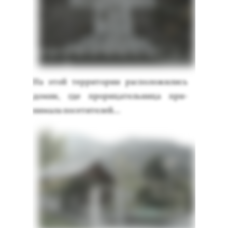
На этой тер­ри­тории рас­по­ложи­лись
до­мик, где про­рица­тель­ни­ца при­
нима­ла по­сети­телей...