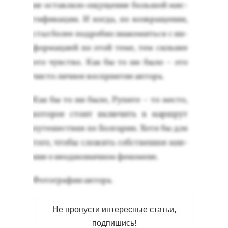
не ос­тавля­ло ощу­щение боль­шой мис­
ти­фика­ции. И ког­да, по воз­вра­щении,
стал бо­лее под­робно зна­комить­ся с ин­
форма­ци­ей по этой те­ме, тем силь­нее
это чувс­тво. Как бы то ни бы­ло – это
чис­то лич­ное вос­при­ятие ав­то­ра.
Как бы то ни бы­ло, Ру­пите – то мес­то,
ко­торое сто­ит вклю­чить в мар­шрут
пу­тешес­твия по Бол­га­рии. Хо­тя бы для
то­го, что­бы сло­жить собс­твен­ное мне­
ние о не­од­нознач­ном фе­номе­не.
Фо­тог­ра­фии ав­то­ра.
Не пропусти интересные статьи,
подпишись!