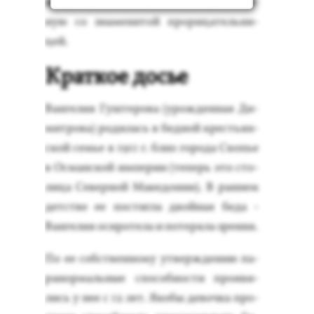
жени­ем по­сетить мес­тность, свя­зан­
ную со зна­мени­той про­рица­тель­ни­
цей.
Краткое досье
Ван­ге­лия Гуш­те­рова (урож­денная Ди­
мит­ро­ва) ро­дилась в бед­ной кресть­ян­
ской семье в 1911 г. близ го­рода Скопье
в Ос­ман­ской им­пе­рии (те­перь это сто­
лица Се­вер­ной Ма­кедо­нии). В ран­нем
детс­тве ее пос­тигла двой­ная бе­да -
Ван­ге­лия оси­роте­ла и по­теря­ла зре­ния.
По ее собс­твен­но­му ут­вер­жде­нию па­
ранор­маль­ные спо­соб­ности про­яви­
лись у нее с 12 лет. Яко­бы де­воч­ка про­