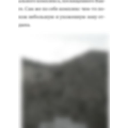
аль­но­го ком­плек­са, пос­вя­щен­но­го Ван­
ге. Сам же по се­бе ком­плекс чем-то по­
хож не­боль­шую и ухо­жен­ную зо­ну от­
ды­ха.