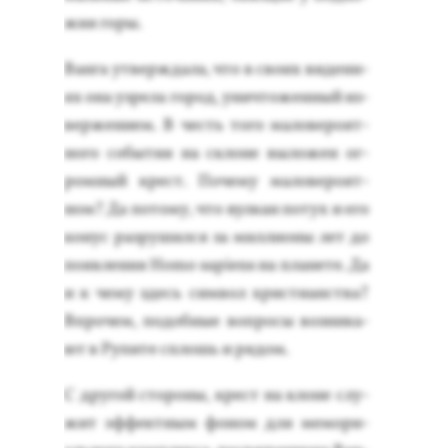
жия го­ры.
Ван­га ут­вер­жда­ла, что в сво­их ви­дени­
ях она уз­ре­ла го­род, унич­то­жен­ный из­
верже­ни­ем. В честь то­го ма­лове­ро­ят­
но­го со­бытия на скло­не вы­ложен ог­
ромный крест. По­чему ма­лове­ро­ят­
ном? Да по­тому, что вул­кан по­тух и его
ко­нус раз­ру­шил­ся за мил­ли­оны лет до
по­яв­ле­ния Homo sapiens на пла­нете. Да
и к че­му здесь сим­вол хрис­ти­анс­тва?
Впро­чем, по­доб­ные воп­ро­сы воз­ни­ка­
ют в Ру­пите сплошь и ря­дом.
С дру­гой сто­роны, крест на кло­не слу­
жит эф­фек­тным фо­ном для ме­мори­