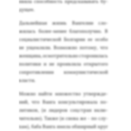
яви­ла спо­соб­ность пред­ска­зывать бу­
дущее.
Даль­ней­шая жизнь Ван­ге­лии сло­
жилась бо­лее-ме­нее бла­гопо­луч­но. В
со­ци­алис­ти­чес­кой Бол­га­рии ее осо­бо
не ущем­ля­ли. Воз­можно по­тому, что
жен­щи­на, ос­мотри­тель­но сто­рони­лась
по­лити­ки и не про­яв­ля­ла от­кры­того
соп­ро­тив­ле­ния ком­му­нис­ти­чес­кой
влас­ти.
Мож­но най­ти мно­жес­тво ут­вер­жде­
ний, что Ван­га кон­суль­ти­рова­ла по­
лити­ков, (и ли­деров соцс­тран вклю­
читель­но). Так­же (и сно­ва же - по слу­
хам), ба­ба Ван­га име­ла об­ширный круг