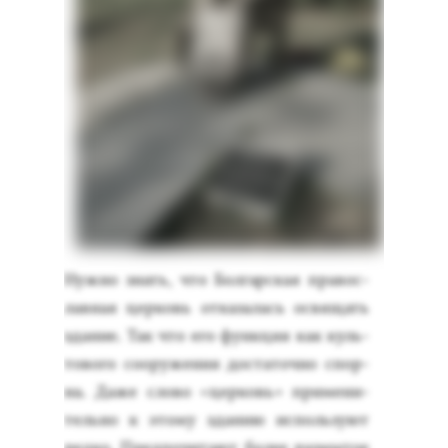
Нуж­но знать, что Бол­гар­ская пра­вос­
лавная цер­ковь от­ка­залась ос­вя­щать
зда­ние. Так что его фун­кция как куль­
то­вого со­ору­жения дос­та­точ­но спор­
на. Да­же сло­во «цер­ковь» при­мени­
тель­но к это­му зда­нию ис­поль­зу­ют