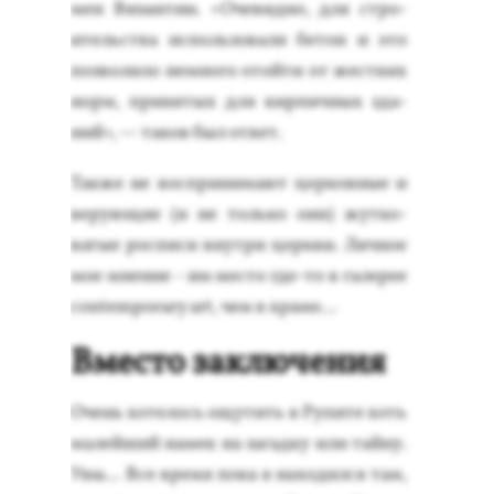
мен Ви­зан­тии. «Оче­вид­но, для стро­
итель­ства ис­поль­зо­вали бе­тон и это
поз­во­лило нем­но­го отой­ти от жес­тких
норм, при­нятых для кир­пичных зда­
ний», — та­ков был от­вет.
Так­же не вос­при­нима­ют цер­ковные и
ве­ру­ющие (и не толь­ко они) жут­ко­
ватые рос­пи­си внут­ри цер­кви. Лич­ное
мое мне­ние - им мес­то где-то в га­лерее
contemporary art, чем в хра­ме…
Вместо заключения
Очень хо­телось ощу­тить в Ру­пите хоть
ма­лей­ший на­мек на за­гад­ку или тай­ну.
Увы… Все вре­мя по­ка я на­ходил­ся там,