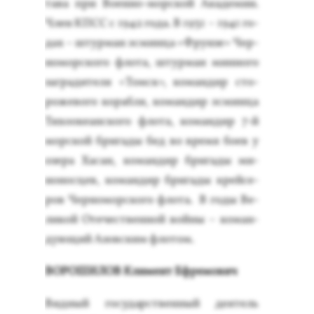
та­ва при Во­ен­но-мор­ской Ака­демии.
Член КПСС с 1942 го­да. В 1931 – 1941 го­
дах – штур­ман эс­минца «Фрун­зе» Чер­
но­мор­ско­го фло­та, штур­ман мин­но­го
заг­ра­дите­ля «Томск», ко­ман­дир сто­
роже­вого ко­раб­ля, ко­ман­дир эс­минца
Ти­хо­оке­ан­ско­го фло­та, ко­ман­дир 7-й
мор­ской бри­гады бед во вре­мя бо­ев у
озе­ра Ха­сан, ко­ман­дир бри­гады ми­
нонос­цев, ко­ман­дир бри­гады крей­се­
ров Чер­но­мор­ско­го фло­та. В го­ды Ве­
ликой Оте­чес­твен­ной вой­ны – ко­ман­
ду­ющий Азов­ским фло­том.
ВО­РОШИ­ЛОВ Кли­мент Еф­ре­мович
Вид­ный го­сударс­твен­ный де­ятель