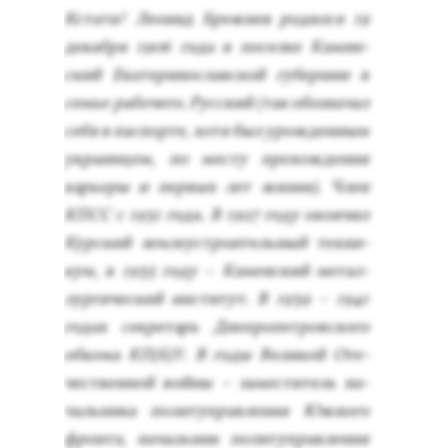
Кста­ти! Ле­онид Бреж­нев ро­дил­ся 19
де­каб­ря 1906 го­да в по­сел­ке Ка­мин­
ский Ека­тери­нос­лав­ской гу­бер­нии в
семье ра­боче­го. Рус­ский (так обоз­на­чал
се­бя в пас­порте, хо­тя был урож­денным
ук­ра­ин­цем, по мес­ту про­хож­де­ния
карь­еры и пер­вых лет жиз­ни). Член
КПСС с 1931 го­да. В 1927 го­ду окон­чил
Кур­ский зем­ле­ус­тро­итель­ный тех­ни­
кум, в 1935 го­ду – Ка­мен­ский ме­тал­
лурги­чес­кий ин­сти­тут. В 1939 – 1941
го­дах сек­ре­тарь Днеп­ро­пет­ров­ско­го
об­ко­ма КП(б)У. В го­ды Ве­ликой Оте­
чес­твен­ной вой­ны – за­мес­ти­тель на­
чаль­ни­ка по­литуп­равле­ния Юж­но­го
фрон­та, на­чаль­ник по­литуп­равле­ния