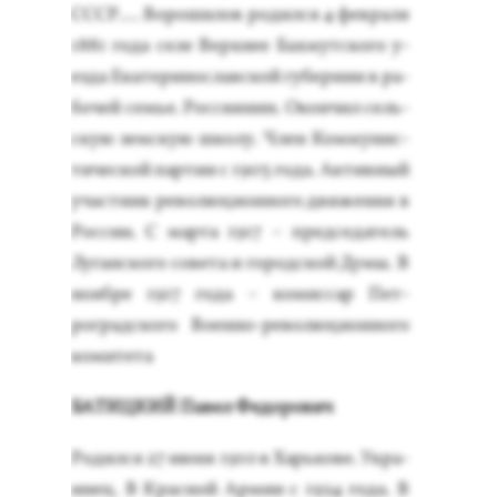
СССР.... Во­роши­лов ро­дил­ся 4 фев­ра­ля
1881 го­да се­ле Вер­хнее Бах­мут­ско­го у­
ез­да Ека­тери­нос­лав­ской гу­бер­нии в ра­
бочей семье. Рос­си­янин. Окон­чил сель­
скую зем­скую шко­лу. Член Ком­му­нис­
ти­чес­кой пар­тии с 1903 го­да. Ак­тивный
учас­тник ре­волю­ци­он­но­го дви­жения в
Рос­сии. С мар­та 1917 – пред­се­датель
Лу­ган­ско­го со­вета и го­род­ской Ду­мы. В
но­яб­ре 1917 го­да – ко­мис­сар Пет­
роград­ско­го Во­ен­но-ре­волю­ци­он­но­го
ко­мите­та
БА­ТИЦ­КИЙ Па­вел Фе­доро­вич
Ро­дил­ся 27 и­юня 1910 в Харь­ко­ве. Ук­ра­
инец. В Крас­ной Ар­мии с 1924 го­да. В