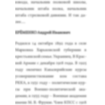
взво­да, на­чаль­ник пол­ко­вой шко­лы,
на­чаль­ник шта­ба пол­ка, на­чаль­ник
шта­ба стрел­ко­вой ди­визии. И так да­
лее....
ЕРЁ­МЕН­КО Ан­дрей Ива­нович
Ро­дил­ся 14 ок­тября 1892 го­да в се­ле
Мар­ковка Харь­ков­ской гу­бер­нии в
кресть­ян­ской семье. Ук­ра­инец. В Крас­
ной Ар­мии с де­каб­ря 1918 го­да. В 1925
го­ду окон­чил Ка­вале­рий­ские кур­сы
усо­вер­шенс­тво­вание ком сос­та­ва
РККА, в 1931 го­ду – по­лити­чес­кие кур­
сы при Во­ен­но-по­лити­чес­кой ака­
демии, в 1935 го­ду – Во­ен­ная ака­демия
име­ни М. В. Фрун­зе. Член КПСС с 1918