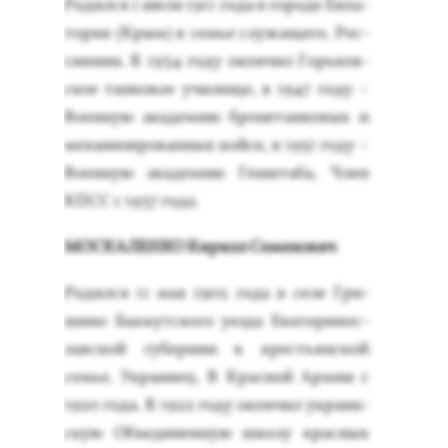
Ро­дил­ся 1 и­юля 1911 го­да в го­роде Ев­па­
тория (Крым) в семье слу­жаще­го. Рос­
си­янин. В 1934 го­ду окон­чил Горь­ков­
ское тан­ко­вое учи­лище, в 1947 го­ду –
Во­ен­ную ака­демию бро­нетан­ко­вых и
ме­хани­зиро­ван­ных вой­ск, в 1951 го­ду –
Во­ен­ную ака­демию Ген­шта­ба, Член
КПСС с 1937 го­да.
МОС­КА­ЛЕН­КО Ки­рилл Се­мено­вич
Ро­дил­ся 11 мая 1902 го­да в се­ле Гри­
шино Бах­мут­ско­го у­ез­да Ека­тери­нос­
лав­ской гу­бер­нии в кресть­ян­ской
семье. Ук­ра­инец. В Крас­ной Ар­мии с
1920 го­да. В 1922 го­ду окон­чил ук­ра­ин­
скую Объ­еди­нен­ную шко­лу крас­ных