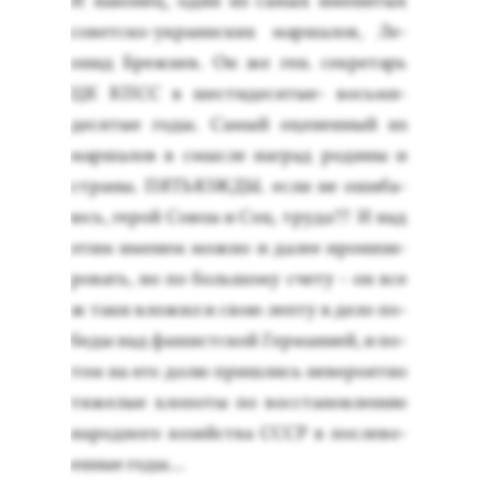
И на­конец, один из са­мых име­нитых
со­вет­ско-ук­ра­ин­ских мар­ша­лов, Ле­
онид Бреж­нев. Он же ген. сек­ре­тарь
ЦК КПСС в шес­ти­деся­тые- вось­ми­
деся­тые го­ды. Са­мый оце­нен­ный из
мар­ша­лов в смыс­ле наг­рад ро­дины и
стра­ны. ПЯТЬ­ЮЖ­ДЫ. ес­ли не оши­ба­
юсь, ге­рой Со­юза и Соц. тру­да!!! И над
этим име­нем мож­но и да­лее иро­низи­
ровать, но по боль­шо­му сче­ту - он все
ж та­ки вло­жил и свою леп­ту в де­ло по­
беды над фа­шист­ской Гер­ма­ни­ей, и по­
том на его до­лю приш­лись не­веро­ят­но
тя­желые хло­поты по вос­ста­нов­ле­нию
на­род­но­го хо­зяй­ства СССР в пос­ле­во­
ен­ные го­ды...