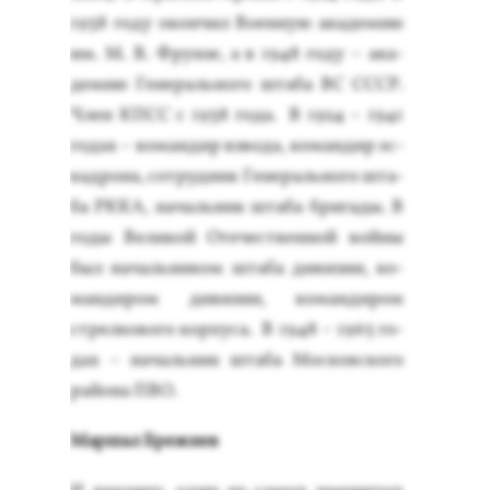
1938 го­ду окон­чил Во­ен­ную ака­демию
им. М. В. Фрун­зе, а в 1948 го­ду – ака­
демию Ге­нераль­но­го шта­ба ВС СССР.
Член КПСС с 1938 го­да. В 1924 – 1941
го­дах – ко­ман­дир взво­да, ко­ман­дир эс­
кадро­на, сот­рудник Ге­нераль­но­го шта­
ба РККА, на­чаль­ник шта­ба бри­гады. В
го­ды Ве­ликой Оте­чес­твен­ной вой­ны
был на­чаль­ни­ком шта­ба ди­визии, ко­
ман­ди­ром ди­визии, ко­ман­ди­ром
стрел­ко­вого кор­пу­са. В 1948 – 1965 го­
дах – на­чаль­ник шта­ба Мос­ков­ско­го
рай­она ПВО.
Мар­шал Бреж­нев