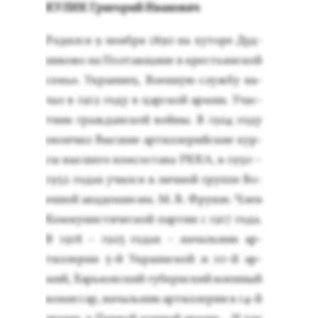
КУ­ЛИК Гри­горий Ива­нович
Ро­дил­ся 9 но­яб­ря 1890 на ху­торе Дуд­
ни­ково на Пол­тавщи­не в кресть­ян­ской
семье. Ук­ра­инец. Во­ен­ную служ­бу на­
чал в 1912 го­ду в цар­ской ар­мии. Учас­
тник граж­дан­ской вой­ны. В 1924 го­ду
окон­чил Выс­шие ар­тилле­рий­ские кур­
сы выс­ше­го ком­соста­ва РККА, в 1930 –
1932 го­дах учил­ся в лич­ной груп­пе Во­
ен­ной ака­демии им. М. В. Фрун­зе. Член
Ком­му­нис­ти­чес­кой пар­тии с 1917 го­да.
В 1918 – 1923 го­дах – на­чаль­ник ар­
тилле­рии 5-й Ук­ра­ин­ской и 10-й ар­
мий, Харь­ков­ский гу­берн­ский во­ен­ный
ко­мис­сар, на­чаль­ник ар­тилле­рии в 14-й