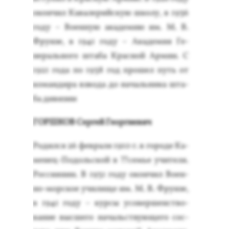
окон­чил Ка­вале­рий­скую шко­лу, в 1936
го­ду – Во­ен­ную ака­демию им. М. В.
Фрун­зе, в 1941 го­ду – Ака­демия Ге­
нераль­но­го шта­ба Крас­ной Ар­мии. С
1921 го­да по 1938 год про­шел путь от
ко­ман­ди­ра взво­да до на­чаль­ни­ка шта­
ба ди­визии
ГОР­ШКОВ Сер­гей Ге­ор­ги­евич
Ро­дил­ся 26 фев­ра­ля 1910 г. в го­роде Ка­
менец-По­доль­ской в ??семье учи­теля.
Рос­си­янин. В 1931 го­ду окон­чил Во­ен­
но-мор­ское учи­лище им. М. В. Фрун­зе,
в 1941 го­ду – кур­сы усо­вер­шенс­тво­
вание выс­ше­го на­чаль­ству­юще­го сос­