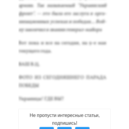
ар­мии. Так на­зыва­емый "Ук­ра­ин­ский
фронт". -- это бы­ла его зас­лу­га в ор­га­
низа­ци­он­ных ус­пе­хах и по­бедах... Вой­
ну за­кон­чил в зва­нии ге­нерал-май­ора
Вот по­ка и все на се­год­ня, на 9-е мая
те­куще­го го­да.
ВАШ В.Ц.
ФО­ТО ИЗ СЕ­ГОД­НЯШНЕ­ГО ПА­РАДА
ПО­БЕДЫ
Ук­ра­ин­цы! ГДЕ ВЫ?
Не пропусти интересные статьи,
подпишись!