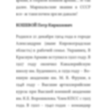
ар­мии, в Пер­вой кон­ной ар­мии... И так
да­лее. Мар­шаль­ские зва­ния в СССР
все- ж та­ки по­чем зря не да­вали!
КО­ШЕВОЙ Петр Ки­рил­ло­вич
Ро­дил­ся 21 де­каб­ря 1904 го­да в го­роде
Алек­сан­дрия (ны­не Ки­ровог­рад­ская
об­ласть) в ра­бочей семье. Ук­ра­инец. В
Крас­ную Ар­мию всту­пил в 1920 го­ду. В
1927 го­ду окон­чил Ка­вале­рий­скую
шко­лу им. Бу­ден­но­го, в 1939 го­ду – Во­
ен­ную ака­демию им. М. В. Фрун­зе, в
1948 го­ду – Выс­шие ар­тилле­рий­ские
кур­сы при Выс­шей во­ен­ной ака­демии
им. К.Е. Во­роши­лова. Член КПСС с 1925
го­да. В 1920 – 1940 го­дах – ко­ман­дир