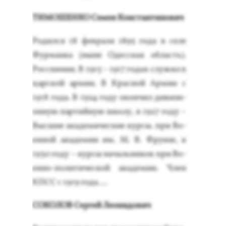
ТИ­МОШЕН­КО Се­мен Кон­стан­ти­нович
Ро­дил­ся 18 фев­ра­ля 1895 го­да в се­ле
Фур­манка (ны­не Одес­ская об­ласть).
Рос­си­янин. В 1915 – 1917 го­дах слу­жил в
цар­ской ар­мии. В Крас­ной Ар­мии с
1918 го­да. В 1924 го­ду окон­чил ди­визи­
он­ную пар­тий­ную шко­лу, в 1927 го­ду –
Выс­шие ака­деми­чес­кие кур­сы. при Во­
ен­ной ака­демии им. М. В. Фрун­зе, в
1930 го­ду – кур­сы на­чаль­ни­ков при Во­
ен­но-по­лити­чес­кой ака­демии. Член
КПСС с 1919 го­да....
СО­КОЛОВ Сер­гей Ле­они­дович