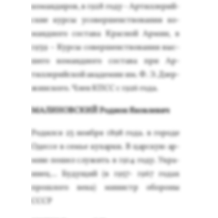
ко­ман­ди­ров, в 1928 го­ду - Ар­тилле­рий­
ские кур­сы усо­вер­шенс­тво­вания ко­
ман­дно­го сос­та­ва Крас­ной Ар­мии, в
1939 – Кур­сы со­вер­шенс­тво­вания выс­
ше­го ко­ман­дно­го сос­та­ва при Ар­
тилле­рий­ской ака­демии им. Ф. Э. Дзер­
жин­ско­го. Член КПСС с 1926 го­да.
МА­ЛИНОВ­СКИЙ Ро­ди­он Яков­ле­вич
Ро­дил­ся 23 но­яб­ря 1898 го­да. в го­роде
Одес­се в семье ку­хар­ки. В цар­скую ар­
мию по­шел слу­жить в 1914 го­ду. Ук­ра­
инец... Бу­дущий (в 1957- 1967 го­дах
прош­ло­го ве­ка) ми­нистр обо­роны
СССР