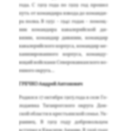
го­да. С 1919 го­да по 1929 год про­шел
путь от ко­ман­ди­ра взво­да до ко­ман­ди­
ра пол­ка. В 1931 – 1941 го­дах – по­мощ­
ник ко­ман­ди­ра ка­вале­рий­ской ди­
визии, ко­ман­дир ди­визии, ко­ман­дир
ка­вале­рий­ско­го кор­пу­са, ко­ман­дир ме­
хани­зиро­ван­но­го кор­пу­са, ко­ман­ду­
ющий вой­ска­ми Се­веро­кав­каз­ско­го во­
ен­но­го ок­ру­га...
ГРЕЧ­КО Ан­дрей Ан­то­нович
Ро­дил­ся 17 ок­тября 1903 го­да в се­ле Го­
лода­ев­ка Та­ган­рог­ско­го ок­ру­га Дон­
ской об­ласти в кресть­ян­ской семье. Ук­
ра­инец. В 1919 го­ду доб­ро­воль­цем
всту­пил в Крас­ную Ар­мию. В 1926 го­ду