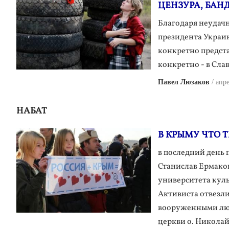
ЦЕНЗУРА, БАН
Благодаря неудачн
президента Украи
конкретно предста
конкретно - в Сла
Павел Люзаков
апре
НАБАТ
В КРЫМУ ЧТО ТВО
в последний день
Станислав Ермако
университета куль
Активиста отвезли
вооруженными люд
церкви о. Николай