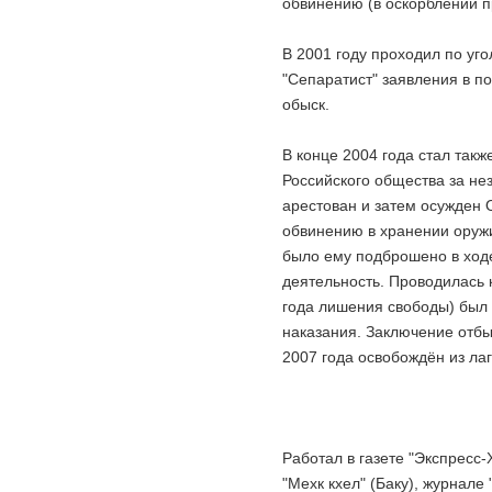
обвинению (в оскорблении пр
В 2001 году проходил по уг
"Сепаратист" заявления в п
обыск.
В конце 2004 года стал так
Российского общества за нез
арестован и затем осужден 
обвинению в хранении оружи
было ему подброшено в ходе
деятельность. Проводилась 
года лишения свободы) был 
наказания. Заключение отбы
2007 года освобождён из лаг
Работал в газете "Экспресс-Х
"Мехк кхел" (Баку), журнале