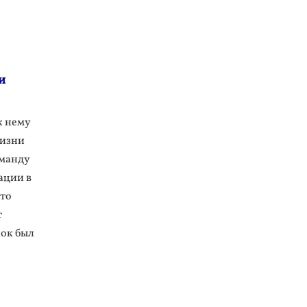
и
к нему
жизни
оманду
ации в
то
т
ок был