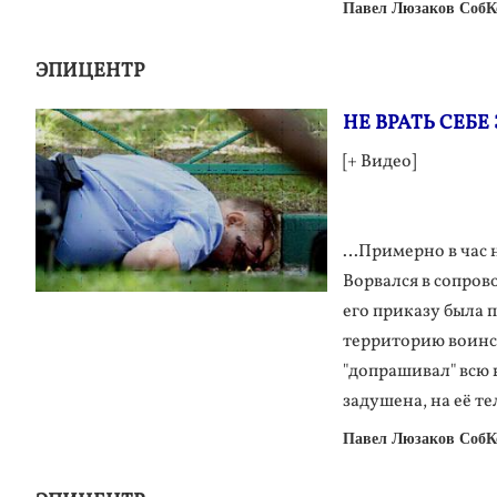
Павел Люзаков СобК
ЭПИЦЕНТР
НЕ ВРАТЬ СЕБЕ З
[+ Видео]
…Примерно в час н
Ворвался в сопров
его приказу была 
территорию воинск
"допрашивал" всю 
задушена, на её т
Павел Люзаков СобК