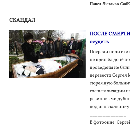
Павел Люзаков СобК
СКАНДАЛ
ПОСЛЕ СМЕРТИ С
осудить
Посреди ночи с 12 
не пришёл до 16 н
проведены не были
перевести Сергея 
тюремную больнич
госпитализации п
резиновыми дубин
подан начальнику
______________
В фотоокне: Серге