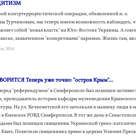
ДИТИЗМ
ой контртеррористической операции, объявленной и. о.
ны Турчиновым, мы теперь имеем возможность наблюдать, ч
вляет собой "новая власть" на Юго-Востоке Украины. А совс
вянске, захваченном "конкретными" парнями. Жизнь там, я
ль 2014
РИТСЯ Теперь уже точно: "остров Крым"...
 перед "референдумом" в Симферополе был похищен активис
в, преподаватель истории кафедры музееведения Крымского
туры. На ул. Кечкеметской его затолкали в машину люди в м
 в Киевское РОВД Симферополя. В тот же день в Севастопол
ьми был похищен священник Украинской греко-католиче
 Квич. Похитили священника прямо в церкви Успения Прес