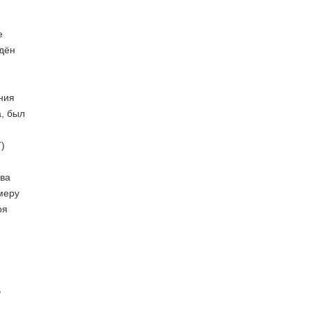
е
едён
ния
а, был
)
два
меру
ря
,