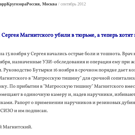
оррКругозораРоссия, Москва
сентябрь 2012
ергея Магнитского убили в тюрьме, а теперь хотят 
на 13 ноября у Сергея начались острые боли и тошнота. Врач 
оября, назначенные УЗИ-обследования и операция ему при 
. Руководство Бутырки 16 ноября в срочном порядке дает к
Магнитского в "Матросскую тишину" для срочной сопитализ
ку. По прибытии в "Матросскую тишину" Магнитского вмес
омещают в одиночную камеру и, надев наручники, избиваю
ками. Рапорт о применении наручников и резиновых дубин
 СИЗО и им подписан.
й Магнитский.