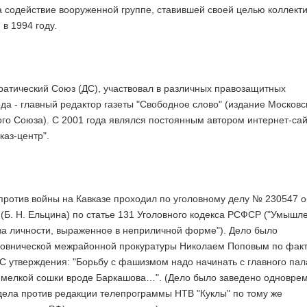
а содействие вооруженной группе, ставившей своей целью коллект
в 1994 году.
кратический Союз (ДС), участвовал в различных правозащитных
ода - главный редактор газеты "Свободное слово" (издание Московс
го Союза). С 2001 года являлся постоянным автором интернет-са
каз-центр".
 против войны на Кавказе проходил по уголовному делу № 230547 о
(Б. Н. Ельцина) по статье 131 Уголовного кодекса РСФСР ("Умышл
ва личности, выраженное в неприличной форме"). Дело было
овнической межрайонной прокуратуры Николаем Поповым по фак
С утверждения: "Борьбу с фашизмом надо начинать с главного пал
 мелкой сошки вроде Баркашова…". (Дело было заведено одновре
дела против редакции телепрограммы НТВ "Куклы" по тому же