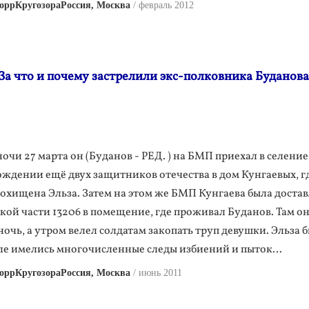
оррКругозораРоссия, Москва
февраль 2012
а что и почему застрелили экс-полковника Буданова
очи 27 марта он (Буданов - РЕД. ) на БМП приехал в селение
ождении ещё двух защитников отечества в дом Кунгаевых, г
похищена Эльза. Затем на этом же БМП Кунгаева была достав
ой части 13206 в помещение, где проживал Буданов. Там он
ночь, а утром велел солдатам закопать труп девушки. Эльза 
еле имелись многочисленные следы избиений и пыток…
оррКругозораРоссия, Москва
июнь 2011