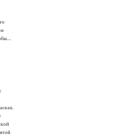
то
ем
кобы…
т
асках.
е
ской
вятой