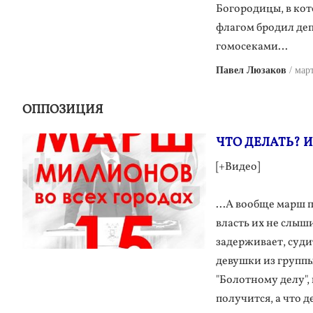
Богородицы, в кот
флагом бродил деп
гомосеками…
Павел Люзаков
мар
ОППОЗИЦИЯ
ЧТО ДЕЛАТЬ? И 
[+Видео]
...А вообще марш 
власть их не слыш
задерживает, суди
девушки из группы
"Болотному делу",
получится, а что д