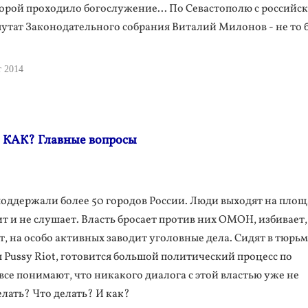
орой проходило богослужение... По Севастополю с российс
утат Законодательного собрания Виталий Милонов - не то б
т 2014
КАК? Главные вопросы
поддержали более 50 городов России. Люди выходят на площ
ит и не слушает. Власть бросает против них ОМОН, избивает,
т, на особо активных заводит уголовные дела. Сидят в тюрьм
 Pussy Riot, готовится большой политический процесс по
 все понимают, что никакого диалога с этой властью уже не
елать? Что делать? И как?