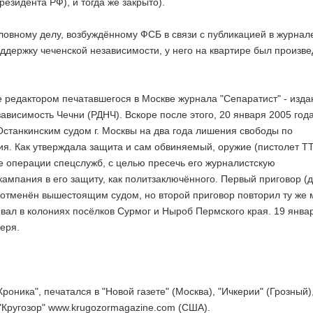
езидента РФ), и тогда же закрыто).
оловному делу, возбуждённому ФСБ в связи с публикацией в журнал
оддержку чеченской независимости, у него на квартире был произв
же редактором печатавшегося в Москве журнала "Сепаратист" - изда
ависимость Чечни (РДНЧ). Вскоре после этого, 20 января 2005 год
Останкинским судом г. Москвы на два года лишения свободы по
я. Как утверждала защита и сам обвиняемый, оружие (пистолет ТТ
 операции спецслужб, с целью пресечь его журналистскую
кампания в его защиту, как политзаключённого. Первый приговор (
отменён вышестоящим судом, но второй приговор повторил ту же 
вал в колониях посёлков Сурмог и Ныроб Пермского края. 19 янва
еря.
роника", печатался в "Новой газете" (Москва), "Ичкерии" (Грозный)
 "Кругозор" www.krugozormagazine.com (США).