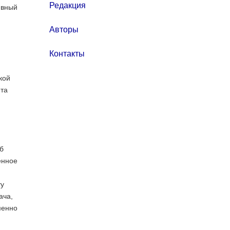
Редакция
ивный
Авторы
Контакты
кой
йта
б
енное
ту
ача,
менно