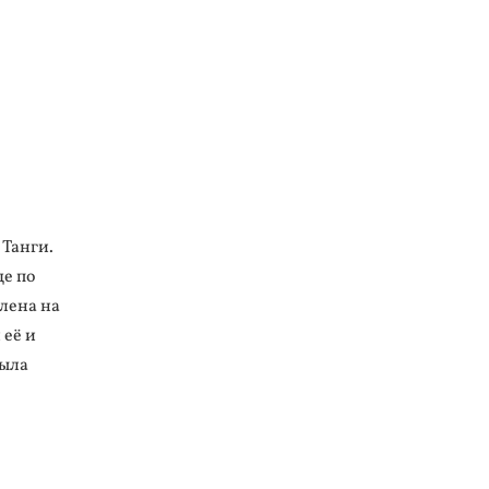
 Танги.
де по
лена на
 её и
была