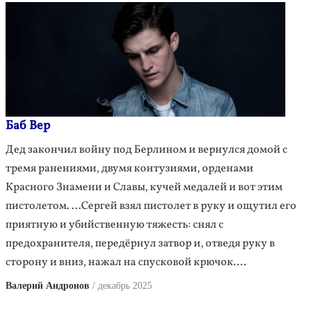
Баб Вер
Дед закончил войну под Берлином и вернулся домой с
тремя ранениями, двумя контузиями, орденами
Красного Знамени и Славы, кучей медалей и вот этим
пистолетом. …Сергей взял пистолет в руку и ощутил его
приятную и убийственную тяжесть: снял с
предохранителя, передёрнул затвор и, отведя руку в
сторону и вниз, нажал на спусковой крючок….
Валерий Андронов
декабрь 2025