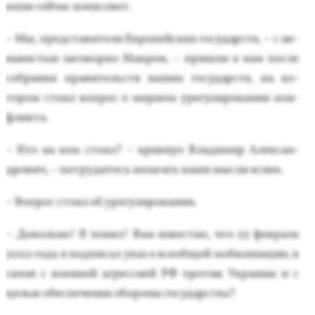
ме­ня сей­час во­ен­со­вет.
– Мы, пред­ста­вите­ли Ев­ро­пей­ских го­сударств, – с не­
навистью за­гово­рил Мак­рон, – приш­ли к вам пос­ле
соб­ра­ния пра­витель­ств на­ших го­сударств, на ко­
тором сто­ял воп­рос о мир­ном уре­гули­рова­нии кон­
флик­та.
– Кто на ком сто­ял? – крик­нул Вла­димир Алек­сан­
дро­вич, – пот­ру­дитесь из­ла­гать ва­ши мыс­ли яс­нее.
– Воп­рос сто­ял об уре­гули­рова­нии.
– До­воль­но! Я по­нял! Вам из­вес­тно, что 25 фев­ра­ля
2022 го­да я под­пи­сал указ о все­об­щей мо­били­зации, в
свя­зи с во­ен­ной аг­ресси­ей РФ про­тив Ук­ра­ины и с
целью обес­пе­чения обо­роны го­сударс­тва?