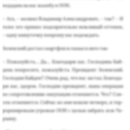
по­дадим на вас жа­лобу в О­ОН.
– Ага, – мол­вил Вла­димир Алек­сан­дро­вич, – так? – И
го­лос его при­нял по­доз­ри­тель­но веж­ли­вый от­те­нок,
– од­ну ми­нуточ­ку поп­ро­шу вас по­дож­дать.
Зе­лен­ский дос­тал смар­тфон и ска­зал в не­го так:
– По­жалуй­ста... Да... Бла­года­рю вас. Гос­по­дина Бай­
де­на поп­ро­сите, по­жалуй­ста. Пре­зидент Зе­лен­ский.
Гос­по­дин Бай­ден? Очень рад, что вас зас­тал. Бла­года­
рю вас, здо­ров. Гос­по­дин пре­зидент, на­ша опе­рация
по соп­ро­тив­ле­нию ок­ку­пации от­ме­ня­ет­ся. Что? Сов­
сем от­ме­ня­ет­ся. Сей­час ко мне вош­ли чет­ве­ро, и тер­
ро­ризи­рова­ли уг­ро­жая О­ОН с целью заб­рать всю Ук­
ра­ину.