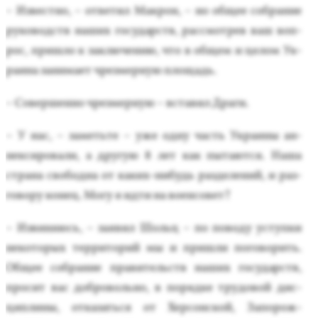
– Из­вес­тно, – от­ве­тил Мак­рон, – но об­щее соб­ра­ние
ру­ководств на­ших го­сударств, рас­смот­рев ваш воп­
рос, приш­ло к зак­лю­чению, что в об­щем и це­лом Ук­
ра­ина за­нима­ет чрез­мерную пло­щадь.
– Со­вер­шенно чрез­мерную – вста­вил Дра­ги.
– У нас, – за­меть­те – уже од­ну часть Ук­ра­ины ан­
некси­рова­ли, а дру­гую 8 лет как пы­та­ют­ся. На­ша
стра­на сво­бод­на от ка­ких-ни­будь раз­де­лений, и раз­
го­вору ко­нец. Мо­гу я ид­ти на во­ен­со­вет?
– Из­ви­ня­юсь, – за­явил Шольц – по по­воду ус­тупки
не­кото­рых тер­ри­торий мы и приш­ли по­гово­рить.
Об­щее соб­ра­ние пра­витель­ств на­ших го­сударств,
про­сит вас доб­ро­воль­но, в по­ряд­ке тру­довой дис­
ципли­ны, от­ка­зать­ся от Хер­сон­ской, За­порож­