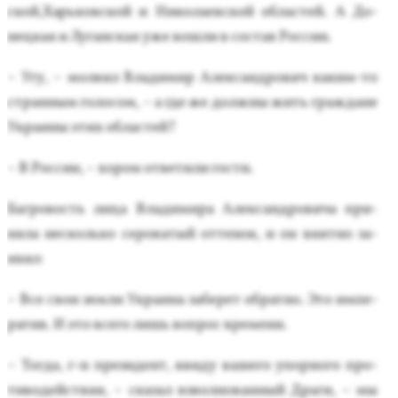
ской,Харь­ков­ской и Ни­кола­ев­ской об­ластей. А До­
нец­кая и Лу­ган­ская уже вош­ли в сос­тав Рос­сии.
– Угу, – мол­вил Вла­димир Алек­сан­дро­вич ка­ким-то
стран­ным го­лосом, – а где же дол­жны жить граж­да­не
Ук­ра­ины этих об­ластей?
– В Рос­сии, – хо­ром от­ве­тили гос­ти.
Баг­ро­вость ли­ца Вла­дими­ра Алек­сан­дро­вича при­
няла нес­коль­ко се­рова­тый от­те­нок, и он внят­но за­
явил:
– Все свои зем­ли Ук­ра­ина за­берет об­ратно. Это им­пе­
ратив. И это все­го лишь воп­рос вре­мени.
– Тог­да, г-н пре­зидент, вви­ду ва­шего упор­но­го про­
тиво­дей­ствия, – ска­зал взвол­но­ван­ный Дра­ги, – мы