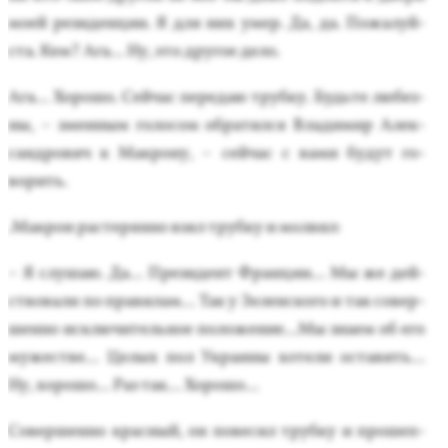
мо­ей ре­зиден­ции. Я для них умер. Да, да. По­жалуй­
ста. Кем? Ага... Ну, это дру­гое де­ло.
Ага... Хо­рошо. Сей­час пе­редаю труб­ку. Будь­те лю­без­
ны, – зме­иным го­лосом об­ра­тил­ся Вла­димир Алек­
сан­дро­вич к Мак­ро­ну, – сей­час с ва­ми бу­дут го­
ворить.
.Мак­рон рас­те­рян­но взял труб­ку и мол­вил:
– Я слу­шаю. Да... Пре­зидент Фран­ции... Мы же дей­
ство­вали по пра­вилам... Так у Зе­лен­ско­го и так со­вер­
шенно ис­клю­читель­ное по­ложе­ние...Мы зна­ем об его
му­жес­тве... Це­лых пол Ук­ра­ины хо­тели ос­та­вить...
Ну, хо­рошо... Раз так... Хо­рошо...
Со­вер­шенно крас­ный, он по­весил труб­ку и про­шеп­