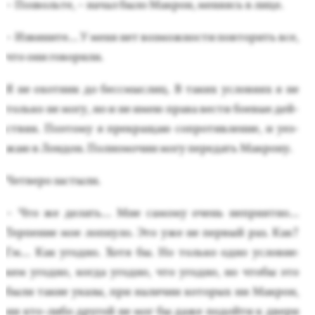
– Поз­воль­те, – на­чал бы­ло Мак­рон, ме­ня­ясь в ли­це.
– Из­ви­ните... У ме­ня нет воз­можнос­ти пов­то­рить все,
что они го­вори­ли.
Я не охот­ник до бес­смыс­лиц. В та­ких ус­ло­ви­ях я не
толь­ко не мо­гу, но и не имею пра­ва вес­ти бо­евые дей­
ствия. По­это­му я прек­ра­щаю соп­ро­тив­ле­ние, и у­ез­
жаю в Лон­дон. Пол­но­мочии мо­гу пе­редать Мак­ро­ну.
Чет­ве­ро зас­ты­ли.
– Что же де­лать... Мне са­мому очень неп­ри­ят­но...
Тер­пе­ние мое лоп­ну­ло. Это уже не пер­вый раз. Как?
Гм... Как угод­но. Хо­тя бы. Но толь­ко од­но ус­ло­вие:
кем угод­но, ког­да угод­но, что угод­но, но что­бы это
бы­ли та­кие ука­зы, при на­личии ко­торых ни Мак­рон,
ни кто-ли­бо дру­гой не мог бы да­же по­дой­ти к две­ри