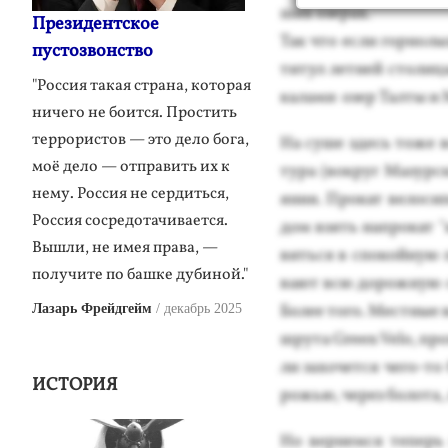
ших озе­рах.
Президентское
Так что ес­ли гор­но­л
пустозвонство
ти­тул лет­ней сто­лиц
"Россия такая страна, которая
ка­лами озер Тал­ты и 
ничего не боится. Простить
террористов — это дело бога,
На су­ше здесь то­же в
моё дело — отправить их к
ту­ра (вок­руг Ма­зур­с
нему. Россия не сердиться,
яния. Про­кат ве­лоси­
Россия сосредотачивается.
дом взять нап­ро­кат "к
Вышли, не имея права, —
вить­ся в спо­кой­ную 
получите по башке дубиной."
ва­ют всю до­рож­ную 
Бо­лее то­го. Мес­тные 
Лазарь Фрейдгейм
декабрь 2025
шру­та Green Velo, про
ли за­хочет­ся че­го-то
ИСТОРИЯ
рожью, че­рез бо­лота, 
Но вер­немся те­перь 