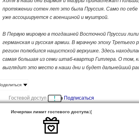
Хотя в наши дни Вармия и Мазуры принадлежат Польши,
протяжении сотен лет это была Пруссия. Само по себе
уже ассоциируется с военщиной и муштрой.
В Первую мировую в тогдашней Восточной Пруссии лили
германская и русская армии. В мрачную эпоху Третьего 
регион полюбился нацистской верхушке. Здесь находила
самая большая из семи штаб-квартир Гитлера. О том, к
выглядит это место в наши дни и будет дальнейший рас
оделиться
Гостевой доступ
Подписаться
Исчерпан лимит гостевого доступа:(
 - Вар­мин­ско-Ма­зур­ское во­еводс­тво за­нима­ет край­ний с