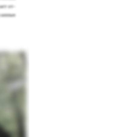
­ет от­
­сан­ные