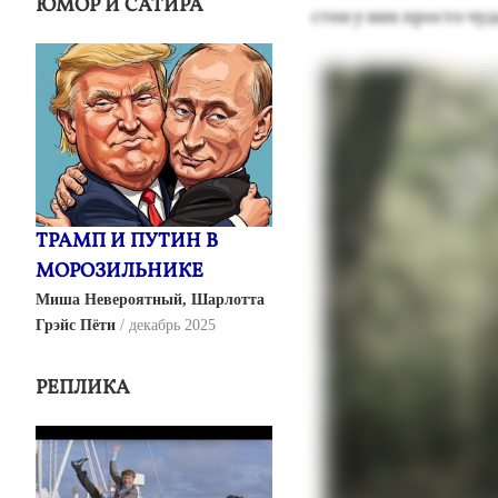
ЮМОР И САТИРА
стен у них прос­то чу­
ТРАМП И ПУТИН В
МОРОЗИЛЬНИКЕ
Миша Невероятный, Шарлотта
Грэйс Пёти
декабрь 2025
РЕПЛИКА