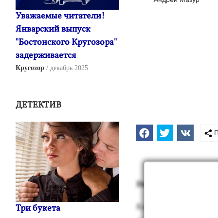
Уважаемые читатели!
Январский выпуск
"Бостонского Кругозора"
задерживается
Кругозор
декабрь 2025
ДЕТЕКТИВ
П
Нем­но­го ге­ог­ра­фии
Как уже ска­зано вы­ше
Три букета