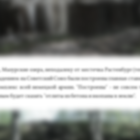
 Ма­зур­ские озе­ра, не­пода­леку от мес­течка Рас­тенбург (т
де­ни­ем на Со­вет­ский Со­юз бы­ли пос­тро­ены глав­ная став
м­плекс всей не­мец­кой ар­мии. "Пос­тро­ены" - не сов­сем 
ным бу­дет ска­зать "от­ли­ты из бе­тона и вко­паны в зем­лю".