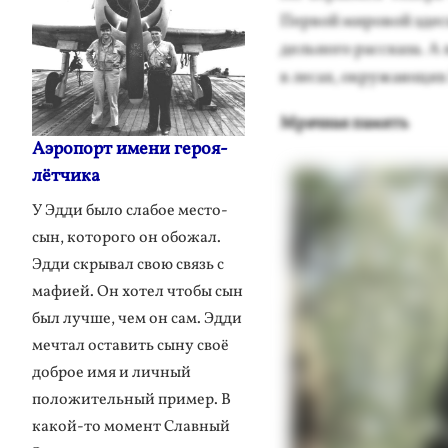
Пер­вой ми­ровой здесь
дель­но­го рас­ска­за. 
в ле­сах, ок­ру­жа­ющих
Мрач­ная па­мять
Аэропорт имени героя-
лётчика
У Эдди было слабое место-
сын, которого он обожал.
Эдди скрывал свою связь с
мафией. Он хотел чтобы сын
был лучше, чем он сам. Эдди
мечтал оставить сыну своё
доброе имя и личный
положительный пример. В
какой-то момент Славный