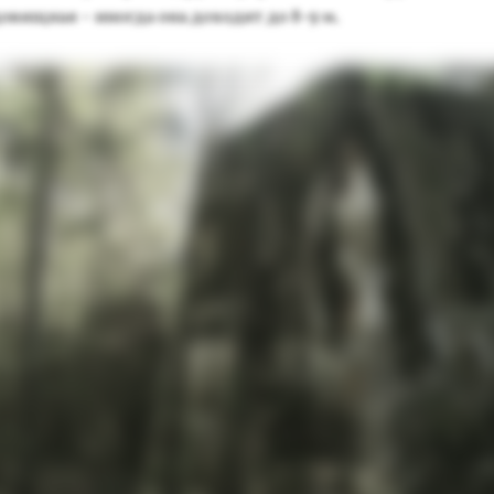
довищ­ная – иног­да она до­ходит до 8-9 м.