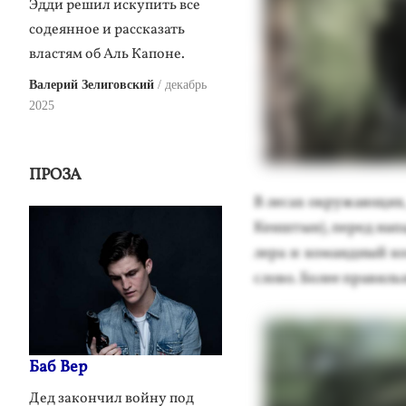
Эдди решил искупить все
содеянное и рассказать
властям об Аль Капоне.
Валерий Зелиговский
декабрь
2025
ПРОЗА
В ле­сах ок­ру­жа­ющих,
Кен­штын), пе­ред на­па
ле­ра и ко­ман­дный ко
сло­во. Бо­лее пра­виль­
Баб Вер
Дед закончил войну под