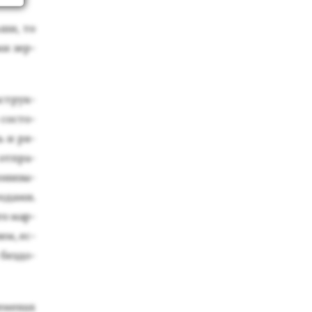
­ши, то
ми зер­
аструк­
 сос­то­
ь и ря­
 от­пра­
о­низы­
ода­ми.
­го мар­
ем, ес­
 без­до­
е­менах