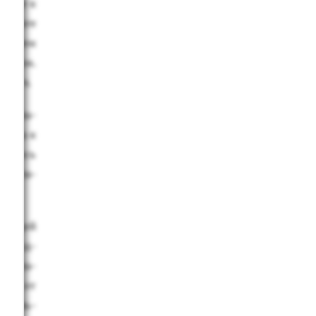
­паде к
 на юге
е­ни­ем
200 км.
а 3 ч.
сть на­
2. Да к
­нилось
о ре­ги­
то­ящей
от вод­
ли бла­
­ма – от
а боль­