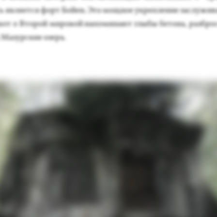
 яв­ля­ет­ся форт Бой­ен. Это мощ­ное ук­репле­ние зас­лу­жива
А вот о Вто­рой ми­ровой на­поми­на­ют глы­бы бе­тона, раз­бро
 Ма­зур­ские озе­ра.