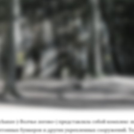
hanze («Волчье ло­гово») пред­став­ля­ла со­бой ком­плекс и
бетон­ных бун­ке­ров и дру­гих ук­реплен­ных со­ору­жений. То