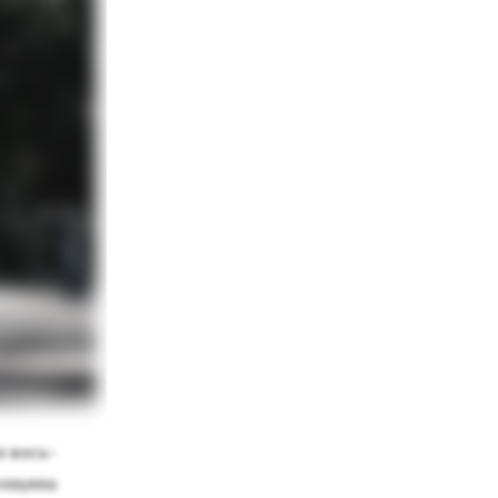
з вось­
л­щи­на