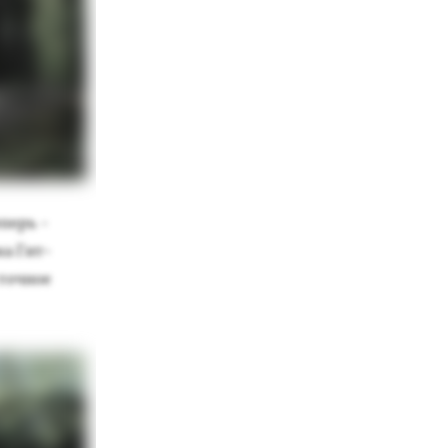
е­перь -
­ка Гит­
точ­ное