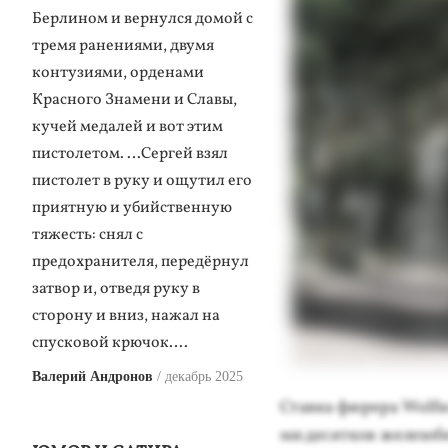
Берлином и вернулся домой с
тремя ранениями, двумя
контузиями, орденами
Красного Знамени и Славы,
кучей медалей и вот этим
пистолетом. …Сергей взял
пистолет в руку и ощутил его
приятную и убийственную
тяжесть: снял с
предохранителя, передёрнул
затвор и, отведя руку в
сторону и вниз, нажал на
спусковой крючок….
Валерий Андронов
декабрь 2025
Став­ка фю­рера Wolfsc
ми де­сят­ков же­лезо­