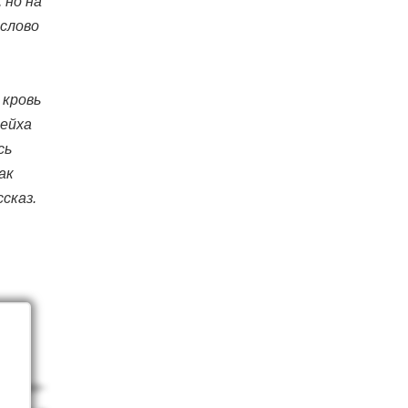
 но на
 слово
 кровь
рейха
сь
ак
сказ.
е­веро-