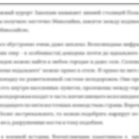
ыж­ный ку­рорт За­копа­не на­зыва­ют зим­ней сто­лицей Поль
ы по­лучи­ло мес­течко Ми­колай­ки, за­жатое меж­ду вод­ны­
Ми­колай­ске.
се обус­тро­ено очень да­же неп­ло­хо. Ве­лоси­пед­ная ин­фр
ких озер - в осо­бен­ности) до­веде­на поч­ти до иде­аль­но­го
педов мож­но най­ти в лю­бом го­род­ке и да­же се­ле. Сплош
о­ня пе­даль­но­го" мож­но пря­мо в оте­ле. И пря­мо из не­го
по­ез­дку по раз­вет­влен­ной сис­те­ме ве­лодо­рожек. Они пр
сеть внут­ри на­селен­ных пун­ктов, про­ложе­ны меж­ду го­р
ве­лодо­рож­ки вхо­дят в часть впе­чат­ля­юще­го ве­лоси­пед­но
­ходя­щего по пя­ти вос­точным во­еводс­твам стра­ны. Впро­ч
 бо­лее экс­тре­маль­но­го, то мож­но по­доб­рать мар­шрут по
ле­са, раз­ру­шен­ные мос­ты и то­му по­доб­ное.
к во­ен­ной ис­то­рии. Впе­чат­ля­ющим па­мят­ни­ком о вр