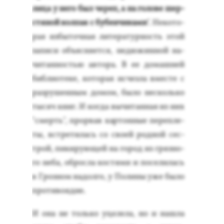
ли­ца у не­го был че­реп, а на го­лове шер­
стя­ной кол­пак с бу­бен­чи­ками
". Не­кото­
рая из­бы­точ­ная ли­тера­тур­ность этой
за­писи объ­яс­ня­ет­ся, не­дюжин­ной на­
читан­ностью ав­то­ра. В ее до­маш­ней
биб­ли­оте­ке, ко­торая ис­чезла вмес­те с
раз­ру­шен­ным до­мом, бы­ло нес­коль­ко
ты­сяч книг. И ког­да вы­читан­ная из них
"смерть", прор­вав кар­тонные пе­реп­ле­
ты, встре­тилась со сво­ей род­ной сес­
трой, пи­киру­ющей на го­род из гряз­но­
го не­ба, об­росла кос­тя­ми и по­сели­лась
в Гроз­ном на­дол­го, у По­лины уже бы­ло
про­тиво­ядие.
И она не толь­ко уце­лела, но и наш­ла