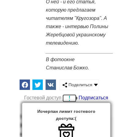
О ней - и его статья,
которую предлагаем
читателям "Кругозора". А
также - интервью Полины
Жеребцовой украинскому
телевидению.
_________________________
В фотоокне
Станислав Божко.
Поделиться
Гостевой доступ
Подписаться
Исчерпан лимит гостевого
У По­лины
доступа:(
Же­реб­цо­
вой - ав­