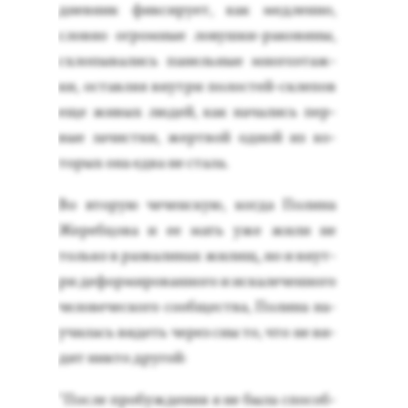
днев­ник фик­си­ру­ет, как мед­ленно,
слов­но ог­ромные ло­вуш­ки-ра­кови­ны,
схло­пыва­лись па­нель­ные мно­го­этаж­
ки, ос­тавляя внут­ри по­лос­тей-скле­пов
еще жи­вых лю­дей, как на­чались пер­
вые за­чис­тки, жер­твой од­ной из ко­
торых она ед­ва не ста­ла.
Во вто­рую че­чен­скую, ког­да По­лина
Же­реб­цо­ва и ее мать уже жи­ли не
толь­ко в раз­ва­линах жи­лищ, но и внут­
ри де­фор­ми­рован­но­го и ис­ка­лечен­но­го
че­лове­чес­ко­го со­об­щес­тва, По­лина на­
учи­лась ви­деть че­рез сны то, что не ви­
дит ник­то дру­гой:
"Пос­ле про­буж­де­ния я не бы­ла спо­соб­