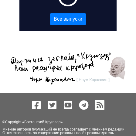
Все выпуски
©Copyright «
Бостонский Кругозор
»
Мнение авторов публикаций не всегда совпадает с мнением редакции.
Ответственность за содержание рекламы несёт рекламодатель.