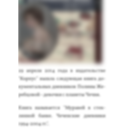
29 ап­ре­ля 2014 го­да в из­да­тель­стве
"Кор­пус" выш­ла сле­ду­ющая кни­га до­
кумен­таль­ных днев­ни­ков По­лины Же­
реб­цо­вой - де­воч­ки с пла­неты Чеч­ня.
Кни­га на­зыва­ет­ся "Му­равей в стек­
лянной бан­ке. Че­чен­ские днев­ни­ки
1994-2004 гг.".