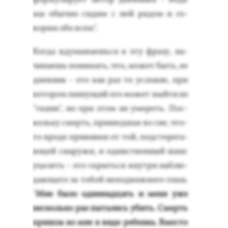
мы обыч­но си­дим с ней ря­дом и го­
ворим обо всем".
Ког­да вду­мыва­ешь­ся в эту фра­зу, на­
чина­ешь по­нимать, что, мо­жет быть, ее
днев­ник - это как раз то ус­ло­вие, при
ко­тором пи­шущий его мо­жет вый­ти из
"тка­ни", но при этом не уме­реть. Пос­
коль­ку смерть, при­шед­шая во сне, что-
то вро­де при­вив­ки от той, под­сте­рега­
ющей сна­ружи, и единс­твен­ный шанс
уце­леть - это скрыть­ся внут­ри наб­лю­
да­юще­го за то­бой не­под­вижно­го гла­за.
"
Мне бы­ло один­надцать и ме­ня уже
нес­коль­ко раз пы­тались убить. Смерть
приш­ла ко мне в ви­де ре­бен­ка. Вмес­то