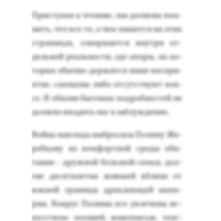
Прис­ту­пая к чте­нию, мы дол­жны пом­
нить, что все то, о чем пи­шет­ся на этих
стра­ницах, со­вер­ша­ет­ся внут­ри от­
дель­ной ре­аль­нос­ти, где опо­ры, на ко­
торых обыч­но дер­жится на­ше вос­при­
ятие, сме­щены ли­бо от­сутс­тву­ют вов­
се. И оби­лие бы­товых под­робнос­тей не
дол­жно вво­дить нас в заб­лужде­ние.
Вой­на нав­сегда выб­ро­сила По­лину Же­
реб­цо­ву из ком­фор­тной сре­ды оби­
тания - друж­ной боль­шой семьи, дол­
гие де­сяти­летия жив­шей вбли­зи от
юж­ной гра­ницы дрях­ле­ющей им­пе­
рии. Вок­руг По­лины все ув­ле­чены ис­
кусс­твом: по­эзи­ей, жи­вописью, те­ат­