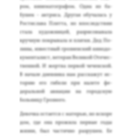
ром, ки­нема­тог­ра­фом. Од­на из ба­
бушек - ак­три­са. Дру­гая обу­чалась у
Рос­тисла­ва Плят­та, но впос­ледс­твии
ста­ла ху­дож­ни­цей, раз­ри­совы­вала
вруч­ную пок­ры­вала и плат­ки. Дед По­
лины, из­вес­тный гроз­нен­ский ки­нодо­
кумен­та­лист, ве­теран Ве­ликой Оте­чес­
твен­ной. И жер­тва пер­вой че­чен­ской.
В на­чале днев­ни­ка нам рас­ска­жут ис­
то­рию его ги­бели при на­лете фе­
дераль­ной ави­ации на го­род­скую
боль­ни­цу Гроз­но­го.
Де­воч­ка ос­та­ет­ся с ма­терью, но вско­ре
дом, где она про­жила пер­вые го­ды
жиз­ни, был час­тично раз­ру­шен. Ее