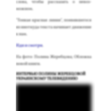
сло­ва, что­бы рас­ска­зать о не­воз­
можном.
"Тон­кая крас­ная ли­ния", по­явив­ше­гося
из ни­от­ку­да тек­ста на­чина­ет дви­жение
к нам.
Иди и смот­ри
.
На фо­то: По­лина Же­реб­цо­ва; Об­ложка
но­вой кни­ги.
ИНТЕРВЬЮ ПОЛИНЫ ЖЕРЕБЦОВОЙ
УКРАИНСКОМУ ТЕЛЕВИДЕНИЮ