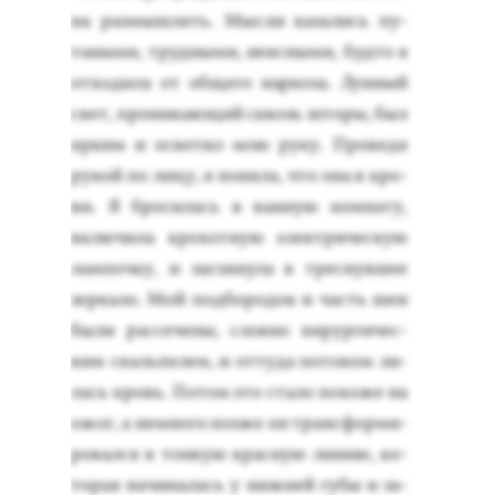
на раз­мышлять. Мыс­ли ка­зались пу­
таны­ми, труд­ны­ми, не­яс­ны­ми, буд­то я
от­хо­дила от об­ще­го нар­ко­за. Лун­ный
свет, про­ника­ющий сквозь што­ры, был
яр­ким и ос­ве­тил мою ру­ку. Про­ведя
ру­кой по ли­цу, я по­няла, что она в кро­
ви. Я бро­силась в ван­ную ком­на­ту,
вклю­чила кро­хот­ную элек­три­чес­кую
лам­почку, и заг­ля­нула в трес­нувшее
зер­ка­ло. Мой под­бо­родок и часть шеи
бы­ли рас­се­чены, слов­но хи­рур­ги­чес­
ким скаль­пе­лем, и от­ту­да по­током ли­
лась кровь. По­том это ста­ло по­хоже на
ожог, а нем­но­го поз­же он тран­сфор­ми­
ровал­ся в тон­кую крас­ную ли­нию, ко­
торая на­чина­лась у ниж­ней гу­бы и за­