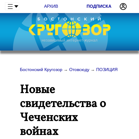
АРХИВ
ПОДПИСКА
независимый интернет-журнал
Бостонский Кругозор
→
Отовсюду
→
ПОЗИЦИЯ
Новые
свидетельства о
Чеченских
войнах