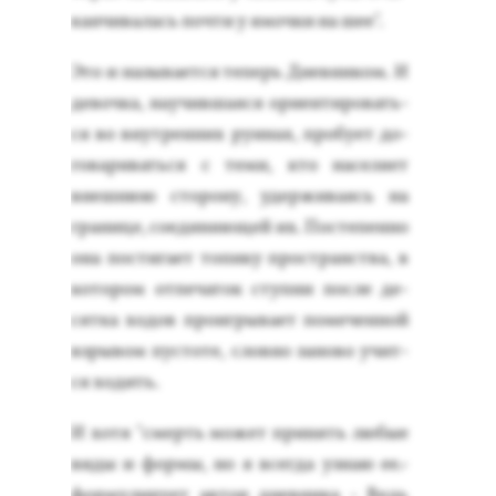
кан­чи­валась поч­ти у ямоч­ки на шее".
Это и на­зыва­ет­ся те­перь Днев­ни­ком. И
де­воч­ка, на­учив­ша­яся ори­ен­ти­ровать­
ся во внут­ренних ру­инах, про­бу­ет до­
гова­ривать­ся с те­ми, кто на­селя­ет
внеш­нюю сто­рону, удер­жи­ва­ясь на
гра­нице, со­еди­ня­ющей их. Пос­те­пен­но
она пос­ти­га­ет то­пику прос­транс­тва, в
ко­тором от­пе­чаток ступ­ни пос­ле де­
сят­ка хо­дов про­иг­ры­ва­ет по­мечен­ной
взры­вом пус­то­те, слов­но за­ново учит­
ся хо­дить.
И хо­тя "смерть мо­жет при­нять лю­бые
ви­ды и фор­мы, но я всег­да уз­наю ее.-
фор­му­лиру­ет ав­тор днев­ни­ка - Ведь