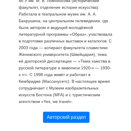
МГУ им. М. В. Ломоносова (исторический
факультет, отделение истории искусства).
Работала в театральном музее им. А. А.
Бахрушина, на центральном телевидении, где
была автором и ведущей молодёжной
литературной программы «Образ», участвовала
в подготовке различных выставок и каталогов. С
2003 года — аспирант факультета славистики
Женевского университета (Швейцария), тема
её докторской диссертации — «Тема хамства в
русской литературе и живописи 1920-х — 1930-
х гг». С 1998 года живёт и работает в
Кембридже (Массачусетс). В настоящее время
сотрудничает с Музеем изобразительных
искусств Бостона (MFA) и с туристическим
агентством «Yes, we travel».
Авторский раздел