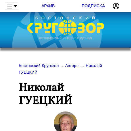
АРХИВ
ПОДПИСКА
независимый интернет-журнал
Бостонский Кругозор
→
Авторы
→
Николай
ГУЕЦКИЙ
Николай
ГУЕЦКИЙ