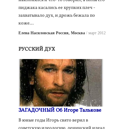
наклонялся и что-то говорил, а полы его
пиджака касались ее хрупких плеч -
захватывало дух, и дрожь бежала по
коже...
Елена Насиловская Россия, Москва
март 2012
РУССКИЙ ДУХ
ЗАГАДОЧНЫЙ Об Игоре Талькове
В юные годы Игорь свято верил в
советскую идеологию, ленинский идеал,