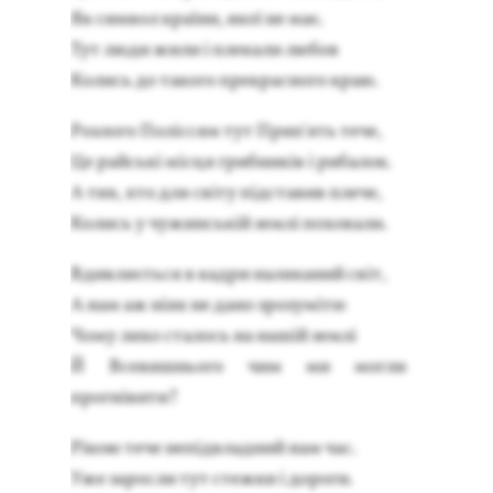
Як сим­вол країни, якої не має.
Тут лю­ди жи­ли і пле­кали лю­бов
Ко­лись до та­кого прек­расно­го краю.
Роз­ло­го Поліссям тут Прип'ять те­че,
Це рай­ські місця гриб­ників і ри­балок.
А тих, хто для світу підста­вив пле­че,
Ко­лись у чу­жинській землі по­хова­ли.
Вдив­ляєть­ся в кад­ри на­ляка­ний світ,
А нам аж ніяк не да­но зро­зуміти:
Чо­му ли­хо ста­лось на нашій землі
Й Все­вишнь­ого чим ми мог­ли
прогніви­ти?
Рікою те­че непідвлад­ний нам час.
Уже за­рос­ли тут стеж­ки і до­роги.