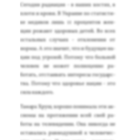
Се­год­ня ра­ди­ация - в на­ших кос­тях, в
пло­ти и кро­ви. В Ук­ра­ине по ста­тис­ти­
ке ме­диков лишь 11 про­цен­тов жен­
щин ро­жа­ют здо­ровых де­тей. Во всех
ос­таль­ных слу­ча­ях - от­кло­нения от
нор­мы. А это зна­чит, что и бу­дущее на­
ции под уг­ро­зой. По­тому что боль­ной
че­ловек не мо­жет пол­но­цен­но ра­
ботать, от­ста­ивать ин­те­ресы го­сударс­
тва. По­тому что здо­ровье на­ции - это
си­ла каж­до­го.
Та­мара Хрущ хо­рошо по­нима­ла эти ак­
си­омы на про­тяже­нии всей свей ра­
боты на те­леви­дении. Она ни­ког­да не
ос­та­валась рав­но­душ­ной к че­лове­чес­