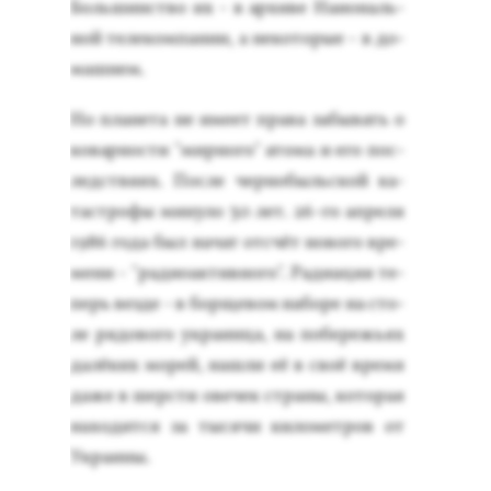
Боль­шинс­тво их - в ар­хи­ве На­иональ­
ной те­леком­па­нии, а не­кото­рые - в до­
маш­нем.
Но пла­нета не име­ет пра­ва за­бывать о
ко­вар­ности "мир­но­го" ато­ма и его пос­
ледс­тви­ях. Пос­ле чер­но­быль­ской ка­
тас­тро­фы ми­нуло 30 лет. 26-го ап­ре­ля
1986 го­да был на­чат от­счёт но­вого вре­
мени - "ра­ди­оак­тивно­го". Ра­ди­ация те­
перь вез­де - в бор­ще­вом на­боре на сто­
ле ря­дово­го ук­ра­ин­ца, на по­бережь­ях
да­лёких мо­рей, наш­ли её в своё вре­мя
да­же в шер­сти ове­чек стра­ны, ко­торая
на­ходит­ся за ты­сячи ки­ломет­ров от
Ук­ра­ины.