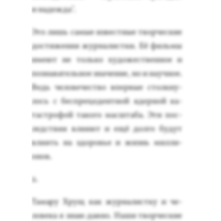
и на­деж­да".
Это лишь са­мые из­вес­тные твор­ческие
дос­ти­жения жур­на­лис­тки. Её филь­мы
име­ют не толь­ко ху­дожес­твен­ное и
поз­на­ватель­ное зна­чение, но и на­уч­ное.
Ведь че­лове­чес­тво впер­вые стол­кну­
лось с бес­пре­цеден­тной ядер­ной ка­
тас­тро­фой та­кого мас­шта­ба. Эти пос­
ледс­твия вли­яют и ещё дол­го бу­дут
вли­ять на здо­ровье и жизнь мил­ли­
онов.
2.
Та­мару Хрущ как жур­на­лис­тку и че­
лове­ка я знаю дав­но. На­ши твор­ческие