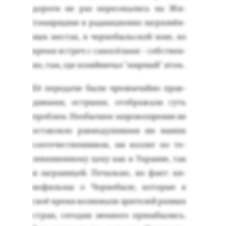
до­роги не раз пе­ресе­кались на Жи­
томир­щи­не в ра­ди­аци­он­но заг­рязнён­
ных мес­тах, в чер­но­быль­ской зо­не, во
вре­мя встреч с са­мосё­лами - собс­твен­
но, там, где хо­зяй­ни­чал "мир­ный" атом.
Её пе­реда­чи бы­ли чрез­вы­чай­но прав­
ди­выми, ос­тры­ми, отоб­ра­жали суть
проб­лем. Не­обыч­ное ми­ровоз­зре­ние не
ос­тавля­ло рав­но­душ­ны­ми ни на­ших
со­оте­чес­твен­ни­ков, ни кол­лег по те­
леви­зи­он­но­му це­ху как в Ук­ра­ине, так
и заг­ра­ницей. Пе­чаль­но, но факт: ки­
нофиль­мы о Чер­но­быле, ко­торые в
своё вре­мя вол­но­вали зри­телей раз­ных
стран, се­год­ня нем­но­го при­забы­лись.