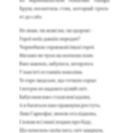
по чер­но­быль­ской те­мати­ке Та­мара
Хрущ пос­вя­тила стих, ко­торый тро­га­
ет до слёз:
Не знаю, чи живі ви, чи здо­рові -
Ге­рої моїх давніх пе­редач?
Чор­но­биля справжнісінькі ге­рої.
Ми вже не чуєм на мо­гилах плач.
Вже за­жило, за­було­ся, за­тер­лось
У пам'яті ос­танніх по­колінь
Те го­ре людсь­ке, що то­чило сер­це
І пот­рясло на­дов­го цілий світ.
Ба­буся­ми вже ста­ли юні вдо­ви,
А в ба­гать­ох вже прав­ну­ки рос­туть.
Лиш Сар­ко­фаг, не­мов ота підко­ва,
Схо­вав всі наші згад­ки про біду,
Що по­пелом своїм весь світ нак­ри­ла,