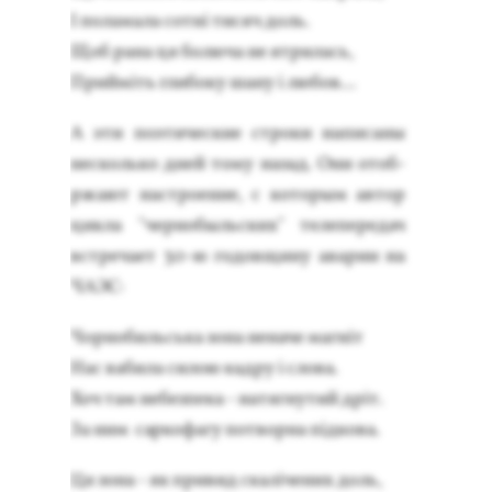
І по­лама­ла сотні ти­сяч доль.
Щоб ра­на ця бо­люча не ят­ри­лась,
Прийміть гли­боку ша­ну і лю­бов...
А эти по­эти­чес­кие стро­ки на­писа­ны
нес­коль­ко дней то­му на­зад. Они отоб­
ржа­ют нас­тро­ение, с ко­торым ав­тор
цик­ла "чер­но­быль­ских" те­лепе­редач
встре­ча­ет 30-ю го­дов­щи­ну ава­рии на
ЧА­ЭС:
Чор­но­биль­ська зо­на не­наче магніт
Нас ва­била си­лою кад­ру і сло­ва.
Хоч там не­без­пе­ка - на­тяг­ну­тий дріт.
За ним сар­ко­фагу пот­ворна підко­ва.
Ця зо­на - як при­вид скаліче­них доль,