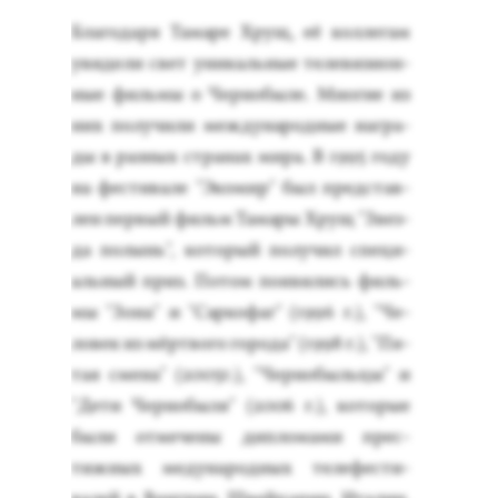
Бла­года­ря Та­маре Хрущ, её кол­ле­гам
уви­дели свет уни­каль­ные те­леви­зи­он­
ные филь­мы о Чер­но­быле. Мно­гие из
них по­лучи­ли меж­ду­народ­ные наг­ра­
ды в раз­ных стра­нах ми­ра. В 1995 го­ду
на фес­ти­вале "Эко­мир" был пред­став­
лен пер­вый фильм Та­мары Хрущ "Звез­
да по­лынь", ко­торый по­лучил спе­ци­
аль­ный приз. По­том по­яви­лись филь­
мы "Зо­на" и "Сар­ко­фаг" (1996 г.), "Че­
ловек из мёр­тво­го го­рода" (1998 г.), "Пя­
тая сме­на" (2005г.), "Чер­но­быль­цы" и
"Де­ти Чер­но­быля" (2006 г.), ко­торые
бы­ли от­ме­чены дип­ло­мами прес­
тижных ме­дуна­род­ных те­лефес­ти­