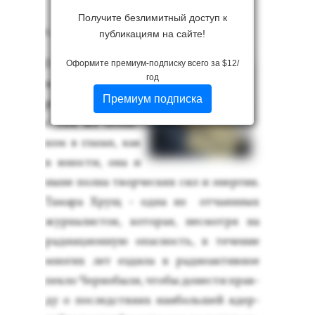
Получите безлимитный доступ к
1.
публикациям на сайте!
Го­да слов­но об­
Оформите премиум-подписку всего за $12/
год
хо­дят её сто­
Премиум подписка
роной. Строй­ная,
с тем же огонь­
ком в гла­зах, как
в юнос­ти, она и
ны­не пол­на твор­ческих сил и энер­гии.
Та­мара Хрущ - од­на из от­ча­ян­ных
жур­на­лис­ток, ко­торая, нес­мотря на
ра­ди­аци­он­ную опас­ность, в те­чение
мно­гих лет ез­ди­ла в ра­ди­оак­тивное
пек­ло Чер­но­быля, что­бы до­нес­ти прав­
ду о пос­ледс­тви­ях на­иболь­шей ядер­