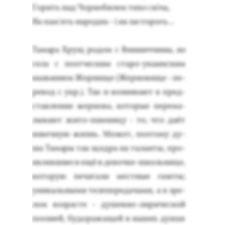
Го­рить над Чор­но­билем ти­хо свіча,
Як пам'ять на­род­на - і як зас­то­рога...
Та­мара Хрущ ро­дом с Вин­ниччи­ны, из
се­ла с по­эт­ческим ста­ро-ука­ин­ским
наз­ва­ни­ем Жор­ни­ще (Жер­но­вище - пе­
ревод с укр.). Так и воз­ни­ка­ют в пред­
став­ле­нии жер­но­ва, ко­торые пе­рема­
лыва­ют жи­то-пше­ницу - то, что да­ёт
из­вечную жизнь. Мо­жет, по­это­му ду­
ша Та­мары так щед­ра на та­лан­ты, про­
яв­лявши­еся ещё в де­воч­ке-школь­ни­це,
ко­торую пе­чата­ли мес­тные га­зеты;
уни­каль­ны­ми те­лепе­реда­чами, а в зре­
лом воз­расте - ду­шев­но-ли­ричес­кой
по­эзи­ей, бу­дора­жащей в на­ших ду­шах