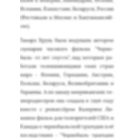
валей в Вен­грии, Швей­ца­рии, Ита­лии,
Ис­па­нии, Ка­зах­ста­не, Бе­лару­си, Рос­сии
(Фес­ти­вали в Мос­кве и Хан­ты­ман­сий­
ске).
Та­мара Хрущ бы­ла ве­дущим ав­то­ром
сце­нария ча­сово­го филь­ма "Чер­но­
быль: 10 лет спус­тя", над ко­торым ра­
бота­ли те­леви­зи­он­щи­ки се­ми стран
ми­ра - Япо­нии, Гер­ма­нии, Авс­трии,
Поль­ши, Бе­лару­си, Ве­ликоб­ри­тании и
Ук­ра­ины. А по за­казу аме­рикан­ских те­
леп­ро­дюсе­ров она соз­да­ла в 1996 го­ду
вмес­те с ре­жис­сё­ром Ва­лери­ем Ли­
маном фильм для те­лез­ри­телей США и
Ка­нады о чер­но­быль­ской тра­гедии и её
пос­ледс­тви­ях - "Чер­но­быль: тра­гедия