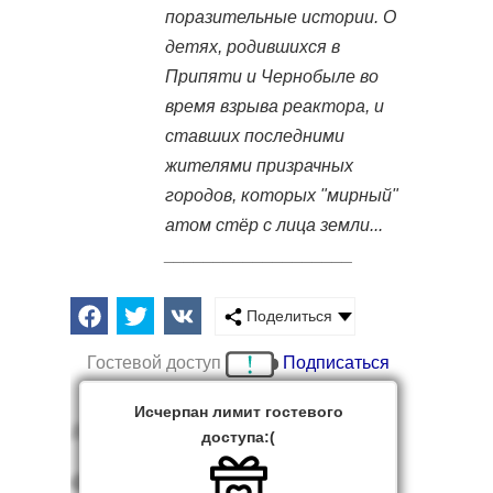
поразительные истории. О
детях, родившихся в
Припяти и Чернобыле во
время взрыва реактора, и
ставших последними
жителями призрачных
городов, которых "мирный"
атом стёр с лица земли...
___________________
Поделиться
Гостевой доступ
Подписаться
Исчерпан лимит гостевого
Пе­ревод с ук­ра­ин­ско­го - "Кру­гозо­ра"
доступа:(
Об ав­то­ре