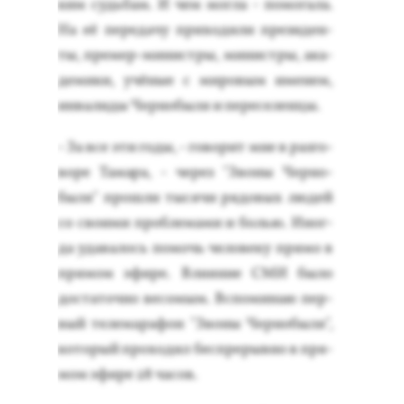
ким судь­бам. И чем мог­ла - по­мога­ла.
На её пе­реда­чу при­ходи­ли пре­зиден­
ты, пре­мер-ми­нис­тры, ми­нис­тры, ака­
деми­ки, учё­ные с ми­ровым име­нем,
ин­ва­лиды Чер­но­быля и пе­ресе­лен­цы.
- За все эти го­ды, - го­ворит мне в раз­го­
воре Та­мара, - че­рез "Зво­ны Чер­но­
быля" прош­ли ты­сячи ря­довых лю­дей
со сво­ими проб­ле­мами и болью. Иног­
да уда­валось по­мочь че­лове­ку пря­мо в
пря­мом эфи­ре. Вли­яние СМИ бы­ло
дос­та­точ­но ве­сомым. Вспо­минаю пер­
вый те­лема­рафон "Зво­ны Чер­но­быля",
ко­торый про­ходил бес­пре­рыв­но в пря­
мом эфи­ре 28 ча­сов.