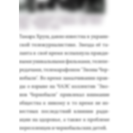
Та­мара Хрущ дав­но из­вес­тна в ук­ра­ин­
ской те­лежур­на­лис­ти­ке. Звез­да её та­
лан­та в своё вре­мя вспых­ну­ла прав­ди­
выми уни­каль­ны­ми филь­ма­ми, те­лепе­
реда­чами, те­лема­рафо­ном "Зво­ны Чер­
но­быля". Во вре­мя за­мал­чи­вания прав­
ды о взры­ве на ЧА­ЭС кол­лектив "Зво­
нов Чер­но­быля" прив­ле­кал вни­мание
об­щес­тва к ни­кому в то вре­мя не из­
вес­тных пос­ледс­твий вли­яния ра­ди­
ации на здо­ровье, а так­же к проб­ле­ме
пе­ресе­лен­цев и чер­но­быль­ских де­тей.