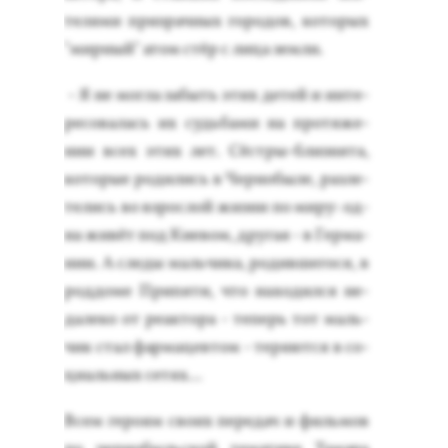
теля­ми приз­рачных го­родов, ко­торых
"мир­ный" атом стёр с ли­ца зем­ли.
- Я не мог­ла за­быть этих де­тей и ин­те­
ресо­валась их судь­ба­ми на про­тяже­
нии всех этих лет. Сёс­тры-близ­ня­та,
ко­торые ро­дились в Чер­но­быле, раз­ле­
телись во взрос­лой жиз­ни по ми­ру: од­
на жи­вёт под Ки­евом, дру­гая - в Гер­ма­
нии. А сле­ды маль­чи­ка, ро­див­ше­гося, в
род­до­ме При­пяти, что на­ходил­ся не­
дале­ко от ре­ак­то­ра - те­перь тот маль­
чик стал фар­ма­цев­том - те­ря­ют­ся в со­
ци­аль­ных се­тях...
Всем ге­ро­ям сво­их пе­редач и филь­мов