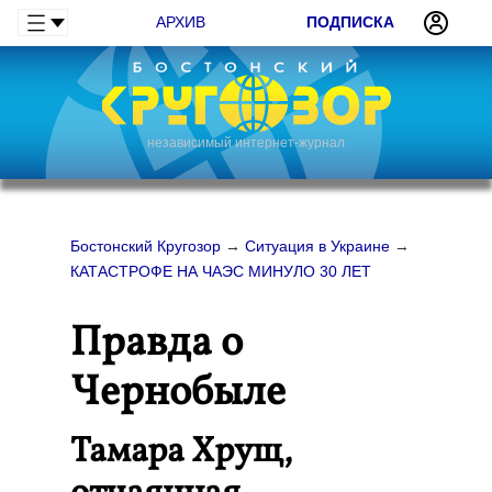
АРХИВ
ПОДПИСКА
независимый интернет-журнал
Бостонский Кругозор
→
Ситуация в Украине
→
КАТАСТРОФЕ НА ЧАЭС МИНУЛО 30 ЛЕТ
Правда о
Чернобыле
Тамара Хрущ,