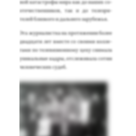
ной ка­тас­тро­фы ми­ра как до на­ших со­
оте­чес­твен­ни­ков, так и до те­лез­ри­
телей близ­ко­го и даль­не­го за­рубежья.
Эта жур­на­лис­тка на про­тяже­нии бо­лее
двад­ца­ти лет вмес­те со сво­ими кол­ле­
гами по те­леви­зи­он­но­му це­ху сни­мала
уни­каль­ные кад­ры, от­сле­жива­ла сот­ни
че­лове­чес­ких су­деб.