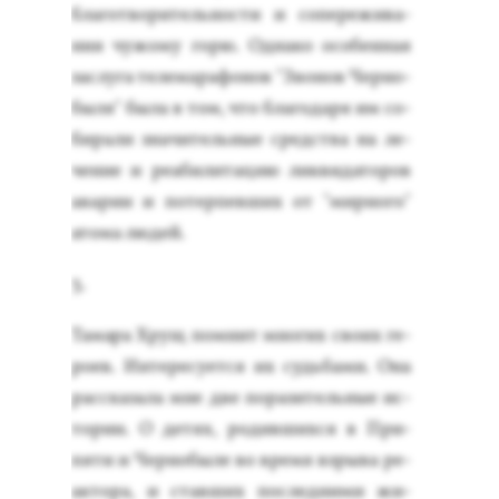
бла­гот­во­ритель­нос­ти и со­пере­жива­
ния чу­жому го­рю. Од­на­ко осо­бен­ная
зас­лу­га те­лема­рафо­нов "Зво­нов Чер­но­
быля" бы­ла в том, что бла­года­ря им со­
бира­ли зна­читель­ные средс­тва на ле­
чение и ре­аби­лита­цию лик­ви­дато­ров
ава­рии и по­тер­певших от "мир­но­го"
ато­ма лю­дей.
3.
Та­мара Хрущ пом­нит мно­гих сво­их ге­
ро­ев. Ин­те­ресу­ет­ся их судь­ба­ми. Она
рас­ска­зала мне две по­рази­тель­ные ис­
то­рии. О де­тях, ро­див­шихся в При­
пяти и Чер­но­быле во вре­мя взры­ва ре­
ак­то­ра, и став­ших пос­ледни­ми жи­