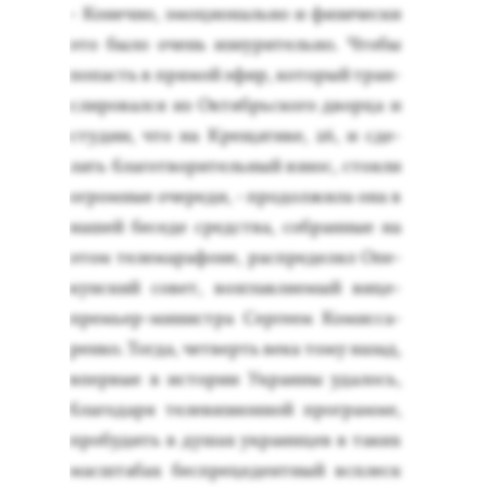
- Ко­неч­но, эмо­ци­ональ­но и фи­зичес­ки
это бы­ло очень из­ну­ритель­но. Что­бы
по­пасть в пря­мой эфир, ко­торый тран­
сли­ровал­ся из Ок­тябрь­ско­го двор­ца и
сту­дии, что на Кре­щати­ке, 26, и сде­
лать бла­гот­во­ритель­ный взнос, сто­яли
ог­ромные оче­реди, - про­дол­жи­ла она в
на­шей бе­седе средс­тва, соб­ранные на
этом те­лема­рафо­не, рас­пре­делял Опе­
кун­ский со­вет, воз­глав­ля­емый ви­це-
премь­ер-ми­нис­тра Сер­ге­ем Ко­мис­са­
рен­ко. Тог­да, чет­верть ве­ка то­му на­зад,
впер­вые в ис­то­рии Ук­ра­ины уда­лось,
бла­года­ря те­леви­зи­он­ной прог­рамме,
про­будить в ду­шах ук­ра­ин­цев в та­ких
мас­шта­бах бес­пре­цеден­тный всплеск