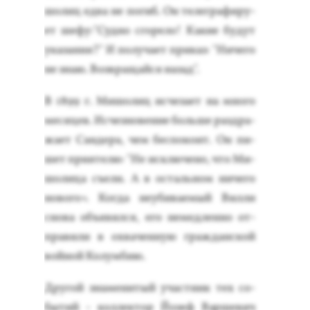
шолиц ед­ва не по­гиб. Он те­лег­ра­фиру­
ет ше­фу:"Суд­но сго­рело! Ка­кие бу­дут
ука­зания?" И по­луча­ет при­каз: "Ни­чего
не знаю. Воз­вра­щай­ся на­зад".
В 1899 г. Ми­шолиц ис­че­за­ет на мно­го
ме­сяцев. Ис­чезно­вение боль­ше раз­дра­
жа­ет Сан­де­ра, чем бес­по­ко­ит. Он пи­
шет при­яте­лю: "Не ис­клю­чено, что Ми­
шоли­ца съ­ели. А в ос­таль­ном ни­чего
но­вого». Ког­да не­уби­ва­емый Вил­ли
сно­ва объ­явил­ся, его не­мед­ленно от­
пра­вили в ох­ва­чен­ную граж­дан­ской
вой­ной Ко­лум­бию.
Дру­гой зна­мени­тый учас­тник тех со­
бытий - кол­лектор Й­озеф Вар­ше­вич