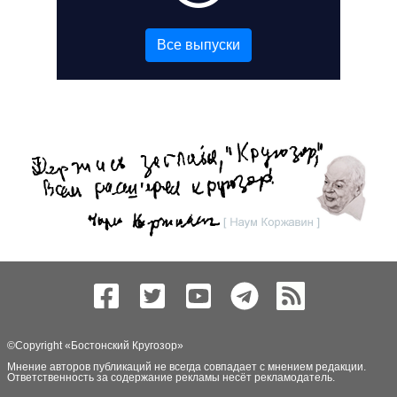
Все выпуски
©Copyright «
Бостонский Кругозор
»
Мнение авторов публикаций не всегда совпадает с мнением редакции.
Ответственность за содержание рекламы несёт рекламодатель.