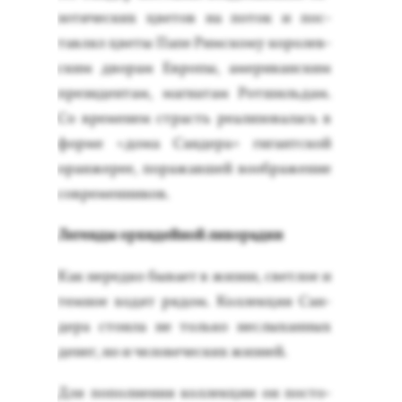
зо­тичес­ких цве­тов на по­ток и пос­
тавлял цве­ты Па­пе Рим­ско­му ко­ролев­
ским дво­рам Ев­ро­пы, аме­рикан­ским
пре­зиден­там, маг­на­там Рот­шиль­дам.
Со вре­менем страсть ре­али­зова­лась в
фор­ме «до­ма Сан­де­ра» ги­гант­ской
оран­же­рее, по­ражав­шей во­об­ра­жение
сов­ре­мен­ни­ков.
Ле­ген­ды ор­хи­дей­ной ли­хорад­ки
Как не­ред­ко бы­ва­ет в жиз­ни, свет­лое и
тем­ное хо­дят ря­дом. Кол­лекция Сан­
де­ра сто­ила не толь­ко нес­лы­хан­ных
де­нег, но и че­лове­чес­ких жиз­ней.
Для по­пол­не­ния кол­лекции он пос­то­