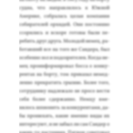
суд­на, что нап­равля­лось к Юж­ной
Аме­рике, соб­ра­лась це­лая ком­па­ния
со­бира­телей ор­хи­дей. Они пос­то­ян­но
ссо­рились и вско­ре го­товы бы­ли пе­
ребить друг дру­га. Мо­лодой не­мец, ра­
ботав­ший все на то­го же Сан­де­ра, был
осо­бен­но зол и по­доз­ри­телен. Ког­да не­
мец про­ин­форми­ровал бос­са о кон­ку­
рен­тах на бор­ту, том при­казал не­мед­
ленно прек­ра­тить грыз­ню. Бо­лее то­го,
сот­рудни­ку над­ле­жало не про­со вес­ти
се­бя бо­лее сдер­жанно. Нем­цу вме­
нялось шпи­онить за кон­ку­рен­та­ми, да­
бы про­нюхать, ка­кие имен­но ви­ды их
ин­те­ресу­ют, и не за­был ли сам Сан­дер о
ка­ких-то рас­те­ни­ях. Пат­рон со­вето­вал