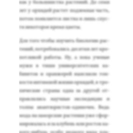
как у боль­шинс­тва рас­те­ний. До се­ми
лет у ор­хи­дей рас­тет под­земная часть,
по­том по­яв­ля­ет­ся лис­тва и лишь спус­
тя не­кото­рое вре­мя цве­ты.
Для то­го что­бы изу­чить би­оло­гию рас­
те­ний, пот­ре­бова­лись де­сят­ки лет кро­
пот­ли­вой ра­боты. Ну, а по­ка уче­ные
му­жи в ти­ши уни­вер­си­тет­ских ка­
бине­тов и оран­же­рей вы­яс­ня­ли тон­
кости ин­тимной жиз­ни ор­хи­дей, в тро­
пичес­кие стра­ны од­на за дру­гой от­
прав­ля­лись на­уч­ные эк­спе­диции и
тол­пы аван­тю­рис­тов-оди­ночек. Ведь
мо­да на за­мор­ские рас­те­ния уже сфор­
ми­рова­лась и за клу­бень или рос­ток ка­
кого-ни­будь осо­бо ред­ко­го ви­да пла­