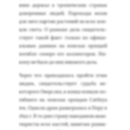
ян­но дер­жал в тро­пичес­ких стра­нах
до­верен­ных лю­дей. Па­рохо­ды вез­ли
для не­го пар­тии рас­те­ний из всех кон­
цов све­та. О раз­ма­хе де­ла сви­детель­
ству­ет та­кой факт: толь­ко по офи­ци­
аль­ным дан­ным на по­ис­ках ор­хи­дей
по­гиб­ло се­меро его кол­лекто­ров. Ни­
кому не бы­ло до них ни­како­го де­ла.
Че­рез что при­ходи­лось прой­ти этим
лю­дям, сви­детель­ству­ет судь­ба не­
кото­рого Овер­слея, в кон­це кон­цов по­
гиб­ше­го на по­ис­ках ор­хи­деи Cattleya
rex. Од­на из драм ра­зыг­ра­лась в Пе­ру в
1892 г. В те дни стра­ну на­вод­ни­ли аван­
тю­рис­ты всех мас­тей, на­нятых раз­ны­