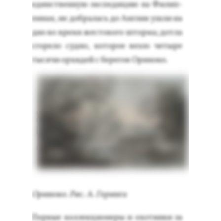
единс­твен­ную эк­спе­дицию на Фи­лип­
пи­нах, не доб­ра­лась до Ан­глии уш­ли на
дно во вре­мя жес­то­кого штор­ма; дот­ла
сго­рело суд­но, ко­торое вез­ло че­тыре
ты­сячи ор­хи­дей с бе­регов Ори­ноко.
Ори­ноко. Рис. А. Ге­рин­га
Пер­вые кол­лекци­оне­ры и охот­ни­ки за