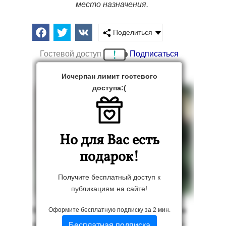
место назначения.
Поделиться
Гостевой доступ
Подписаться
Исчерпан лимит гостевого
доступа:(
Но для Вас есть
подарок!
Получите бесплатный доступ к
публикациям на сайте!
Есть го­сударс­тва, ко­торые сде­лали
Оформите бесплатную подписку за 2 мин.
цве­ты этих рас­те­ний сво­ими сим­во­
Бесплатная подписка