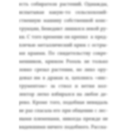
есть со­бира­теля рас­те­ний. Од­нажды,
ис­пы­тывая ка­кую-то сель­ско­хозяй­
ствен­ную ма­шину собс­твен­ной конс­
трук­ции, Бе­недикт ли­шил­ся ле­вой ру­
ки. С то­го вре­мени он кре­пил к пред­
плечью ме­тал­ли­чес­кий крюк с ос­тры­
ми кра­ями. По сви­детель­ству сов­ре­
мен­ни­ков, крю­ком Ро­эзль не толь­ко
лов­ко сре­зал рас­те­ния, но ли­хо ору­
довал им в дра­ках и, цеп­ля­ясь «инс­
тру­мен­том» за ствол и вет­ви кол­
лектор лег­ко взби­рал­ся на лю­бое де­
рево. Кро­ме то­го, по­доб­ная не­видаль
не раз спа­сала его при об­ще­нии с лес­
ны­ми пле­мена­ми, ни­ког­да преж­де не
ви­дев­ши­ми ни­чего по­доб­но­го. Рас­ска­