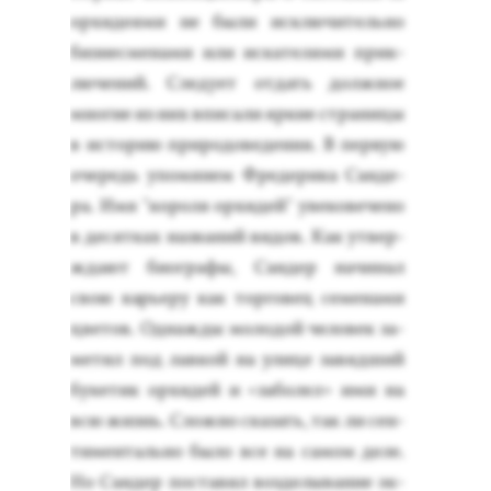
ор­хи­де­ями не бы­ли ис­клю­читель­но
биз­несме­нами или ис­ка­теля­ми прик­
лю­чений. Сле­ду­ет от­дать дол­жное
мно­гие из них впи­сали яр­кие стра­ницы
в ис­то­рию при­родо­веде­ния. В пер­вую
оче­редь упо­мянем Фре­дери­ка Сан­де­
ра. Имя "ко­роля ор­хи­дей" уве­кове­чено
в де­сят­ках наз­ва­ний ви­дов. Как ут­вер­
жда­ют би­ог­ра­фы, Сан­дер на­чинал
свою карь­еру как тор­го­вец се­мена­ми
цве­тов. Од­нажды мо­лодой че­ловек за­
метил под лав­кой на ули­це за­вяд­ший
бу­кетик ор­хи­дей и «за­болел» ими на
всю жизнь. Слож­но ска­зать, так ли сен­
ти­мен­таль­но бы­ло все на са­мом де­ле.
Но Сан­дер пос­та­вил воз­де­лыва­ние эк­