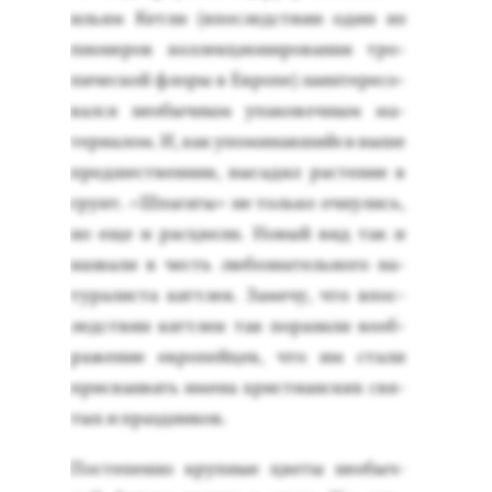
иль­ям Кет­ли (впос­ледс­твии один из
пи­оне­ров кол­лекци­они­рова­ния тро­
пичес­кой фло­ры в Ев­ро­пе) за­ин­те­ресо­
вал­ся не­обыч­ным упа­ковоч­ным ма­
тери­алом. И, как упо­минав­ший­ся вы­ше
пред­шес­твен­ник, вы­садил рас­те­ние в
грунт. «Шпа­гаты» не толь­ко оч­ну­лись,
но еще и рас­цве­ли. Но­вый вид так и
наз­ва­ли в честь лю­боз­на­тель­но­го на­
тура­лис­та кат­тлея. За­мечу, что впос­
ледс­твии кат­тлеи так по­рази­ли во­об­
ра­жение ев­ро­пей­цев, что им ста­ли
прис­ва­ивать име­на хрис­ти­ан­ских свя­
тых и праз­дни­ков.
Пос­те­пен­но круп­ные цве­ты не­обыч­