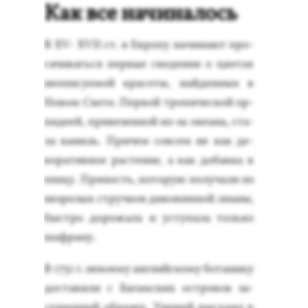
Как все начиналось
В XV- XVІІ ст. в Ев­ро­пу на­чина­ют про­
сачи­вать­ся пер­вые све­дения о цве­тах
не­опи­су­емой кра­соты, най­ден­ных в
Но­вом Све­те. Пер­вой тро­пичес­кой ор­
хи­де­ей, при­везен­ной из-за оке­ана, ста­
ла ва­ниль. При­чем сов­сем не как де­
кора­тив­ное рас­те­ние, а как до­бав­ка в
пи­щу. Пря­ность, ко­торую по­луча­ли из
нез­ре­лых струч­ков ди­ковин­ной ли­аны,
быс­тро до­рожа­ла и ус­ту­пала толь­ко
шаф­ра­ну.
В 1731 г. не­ко­ему ан­глий­ско­му бо­тани­ку
дос­та­вили с Ба­гам­ских ос­тро­вов за­
сушен­ный об­ра­зец. Уче­ный вы­садил в