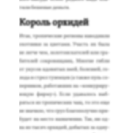
тили бе­шеные день­ги.
Король орхидей
Итак, тро­пичес­кие ре­ги­оны на­вод­ни­ли
охот­ни­ки за цве­тами. Участь их бы­ла
не лег­че чем, зо­лото­ис­ка­телей или гра­
бите­лей сок­ро­вищ­ниц. Мно­гие гиб­ли
от уку­сов ядо­витых змей, бо­лез­ней, го­
лода и стрел ту­зем­цев (а так­же пуль со­
пер­ни­ков, ра­ботав­ших на «кон­ку­риру­
ющую фир­му»). Ес­ли уда­валось выб­
рать­ся из тро­пичес­ких чащ, то это еще
не зна­чило, что груз бла­гопо­луч­но при­
будет на мес­то наз­на­чения. Так, ни од­
на из ты­сяч ор­хи­дей, до­бытых за од­ну-