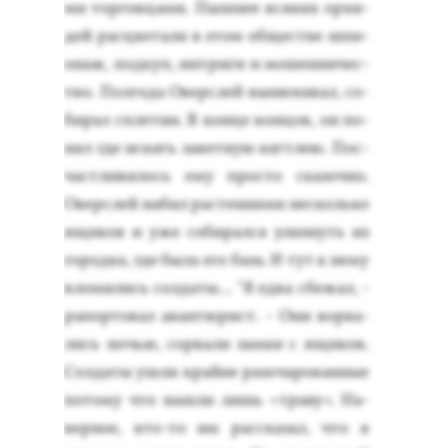
ми тор­говца­ми. Пыш­нее вся­ких ор­хи­
дей рас­цве­тали в этом об­щес­тве шпи­
онаж, под­куп, ин­три­ги и мо­шен­ни­чес­
тво. Пол­го­да Овер­слей вы­нюхи­вал, со­
бирал сплет­ни. В кон­це кон­цов, он по­
нял где ис­кать за­вет­ную кат­тлею. Пос­
час­тли­вилось ему прос­то ска­зоч­но.
Овер­слей на­бил рас­те­ни­ями нес­коль­ко
ящи­ков и уже со­бирал­ся улиз­нуть из
го­род­ка, где бы­ла его ба­за. И тут к не­му
вло­мились сол­да­ты... "Я ед­ва сбе­жал, -
ра­пор­то­вал аван­тю­рист. - Они вор­ва­
лись ночью, сор­ва­ли зам­ки с ящи­ков.
Сол­да­ты уш­ли край­не ра­зоча­рован­ные
по­тому что наш­ли лишь «тра­ву». На­
вер­ное, кто-то им рас­ска­зал, что я