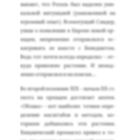
зыва­ют, что Ро­эзль был на­делен уни­
каль­ной ин­ту­ици­ей (ум­но­жен­ной на
ог­ромный опыт). Все­могу­щий Сан­дер,
уз­нав о по­яв­ле­нии в Ев­ро­пе но­вой ор­
хи­деи, неп­ре­мен­но от­прав­лялся ос­
матри­вать ее вмес­те с Бе­недик­том.
Ведь тот поч­ти всег­да оп­ре­делял – от­
ку­да при­везе­но рас­те­ние. И не­мед­
ленно от­прав­лялся на по­ис­ки…
Во вто­рой по­лови­не XІX - на­чала XX ст.
охо­та на ор­хи­деи дос­ти­га­ет апо­гея.
«Об­ла­ва» - вот на­ибо­лее точ­ное оп­ре­
деле­ние мас­шта­бов и ме­тодов, ко­
торы­ми до­быва­лись эти рас­те­ния.
Хищ­ни­чес­кий про­мысел при­вел к то­