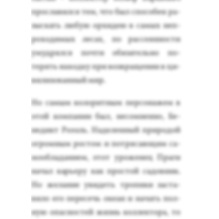
прос­ла­вил­ся тем, что был спо­собен ра­
зыс­кать лю­бую ор­хи­дею в са­мых неп­
ро­ходи­мых ле­сах, по рас­се­ян­ности
умуд­рялся поч­ти обя­затель­но по­
терять на­ход­ку при воз­вра­щении в ци­
вили­зован­ный мир.
Но са­мым ко­лорит­ным пер­со­нажем в
этой ком­па­нии был, не­сом­ненно, Бе­
недикт Ро­эзль. На­делен­ный при­родой
ог­ромным рос­том и пот­ря­са­ющим са­
мо­об­ла­дани­ем, этот уро­женец Пра­ги
на­чал карь­еру как прос­той са­дов­ник.
Но же­лание уви­деть тро­пики зас­та­
вило его пе­ресечь оке­ан и на­чать пол­
ную опас­ностей жизнь кол­лекто­ра, то