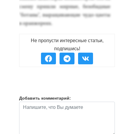
сме­ну приш­ли мир­ные, бе­зобид­ные
"бо­таны", вы­ращи­ва­ющие чу­до-цве­ты
в оран­же­ре­ях.
Не пропусти интересные статьи,
подпишись!
Добавить комментарий: