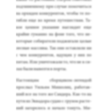
под­чи­нен­но­му при слу­чае по­мочить­ся
на ор­хи­деи кон­ку­рен­тов, что­бы те по­
гиб­ли еще во вре­мя пу­тешес­твия. Та­
кое цен­ное ука­зание выг­ля­дит еще
край­не гу­ман­но на фо­не то­го, что не­
кото­рые со­бира­тели под­жи­гали це­лые
лес­ные мас­си­вы. Так они ос­тавля­ли ни
с чем кон­ку­рен­тов, иду­щих у них по
пя­там. Или унич­то­жали то, что не в си­
лах бы­ли вы­вез­ти в пор­ты.
Нас­то­ящим сбор­щи­ком-ле­ген­дой
прос­лыл У­иль­ям Ми­шолиц, ра­ботав­
ший все на то­го же Сан­де­ра. Как-то на
пу­ти из Эк­ва­дора суд­но с гру­зом рас­те­
ний за­горе­лось и на­чало то­нуть. Ми­