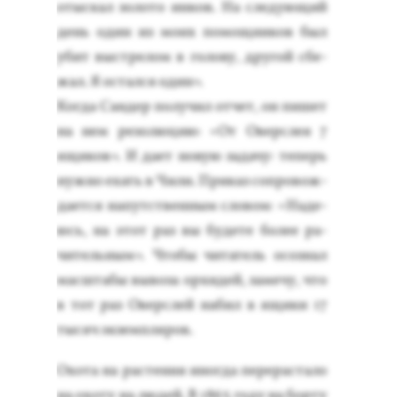
отыс­кал зо­лото ин­ков. На сле­ду­ющий
день один из мо­их по­мощ­ни­ков был
убит выс­тре­лом в го­лову, дру­гой сбе­
жал. Я ос­тался один».
Ког­да Сан­дер по­лучил от­чет, он пи­шет
на нем ре­золю­цию: «От Овер­слея 7
ящи­ков». И да­ет но­вую за­дачу: те­перь
нуж­но ехать в Чи­ли. При­каз соп­ро­вож­
да­ет­ся на­путс­твен­ным сло­вом: «На­де­
юсь, на этот раз вы бу­дете бо­лее ра­
читель­ным». Что­бы чи­татель осоз­нал
мас­шта­бы вы­воза ор­хи­дей, за­мечу, что
в тот раз Овер­слей на­бил в ящи­ки 17
ты­сяч эк­зем­пля­ров.
Охо­та на рас­те­ния иног­да пе­рерас­та­ло
на охо­ту на лю­дей. В 1863 го­ду на бор­ту