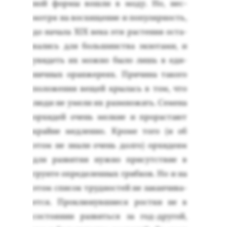
ной фор­мы вош­ли в мо­ду. Но, нес­
мотря на вос­хи­щение и по­пуляр­ность,
до на­чала XІX ве­ка эти рас­те­ния ос­та­
вались для боль­шинс­тва эк­зо­тами, и
уви­деть их мож­но бы­ло лишь в еди­
нич­ных оран­же­ре­ях. При­чина та­кого
по­ложе­ния ве­щей кры­лась в том, что
лю­ди не уме­ли их раз­мно­жать. Се­мена
ор­хи­дей очень мел­кие и про­рас­та­ют
край­не мед­ленно. Кро­ме то­го (и об
этом не зна­ли очень дол­го) ор­хи­де­ям
для раз­ви­тия нуж­но при­сутс­твие в
грун­те оп­ре­делен­ных гриб­ков. Но и на
этом спи­сок труд­ностей не за­кан­чи­ва­
ет­ся. Прок­лю­нув­ши­еся рос­тки не в
сос­то­янии раз­вить­ся за год-дру­гой,