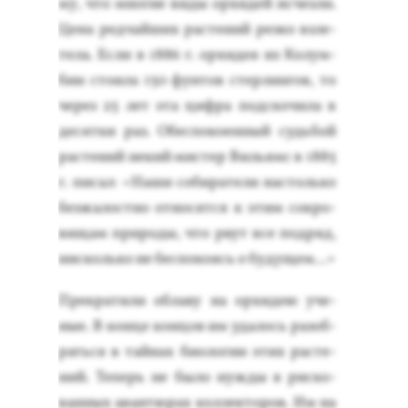
му, что мно­гие ви­ды ор­хи­дей ис­чезли.
Це­на ред­чай­ших рас­те­ний рез­ко взле­
тела. Ес­ли в 1886 г. ор­хи­дея из Ко­лум­
бии сто­ила 150 фун­тов стер­лингов, то
че­рез 25 лет эта циф­ра под­ско­чила в
де­сят­ки раз. Обес­по­ко­ен­ный судь­бой
рас­те­ний не­кий мис­тер Виль­ямс в 1885
г. пи­сал: «На­ши со­бира­тели нас­толь­ко
без­жа­лос­тно от­но­сят­ся к этим сок­ро­
вищам при­роды, что рвут все под­ряд,
нис­коль­ко не бес­по­ко­ясь о бу­дущем...»
Прек­ра­тили об­ла­ву на ор­хи­дею уче­
ные. В кон­це кон­цов им уда­лось ра­зоб­
рать­ся в тай­нах би­оло­гии этих рас­те­
ний. Те­перь не бы­ло нуж­ды в рис­ко­
ван­ных аван­тю­рах кол­лекто­ров. Им на