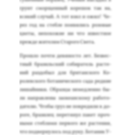
грунт смор­щенный ко­решок так на,
вся­кий слу­чай. А тот взял и ожил! Че­
рез год на стеб­ле по­яви­лись ро­зовые
цве­ты, не­похо­жие ни что из­вес­тное
преж­де жи­телям Ста­рого Све­та.
Прош­ло поч­ти де­вянос­то лет. Без­вес­
тный бра­зиль­ский со­бира­тель рас­те­
ний раз­до­был для бри­тан­ско­го Ко­
ролев­ско­го бо­тани­чес­ко­го са­да ред­кие
ли­шай­ни­ки. Об­разцы не­мед­ленно бы­
ли нап­равле­ны за­оке­ан­ско­му ра­бото­
дате­лю. Что­бы груз не пов­ре­дили в до­
роге, бра­зилец пе­ретя­нул па­кет проч­
ны­ми стеб­ля­ми пер­во­го же рас­те­ния,
что под­верну­лось под ру­ку. Бо­таник У­