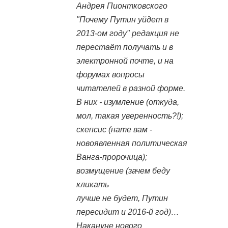
Андрея Пионтковского
"Почему Путин уйдет в
2013-ом году" редакция не
перестаёт получать и в
электронной почте, и на
форумах вопросы
читателей в разной форме.
В них - изумление (откуда,
мол, такая уверенность?!);
скепсис (нате вам -
новоявленная политическая
Ванга-пророчица);
возмущение (зачем беду
кликать
лучше не будет, Путин
пересидит и 2016-й год)…
Накануне нового