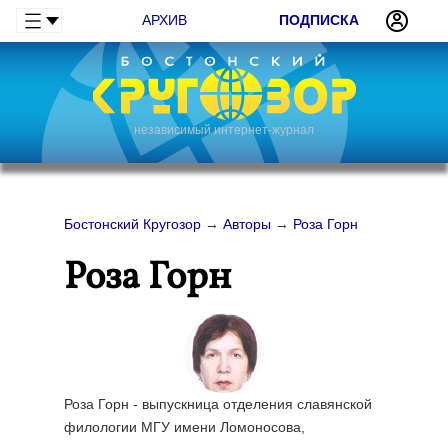
АРХИВ
ПОДПИСКА
независимый интернет-журнал
Бостонский Кругозор
→
Авторы
→
Роза Горн
Роза Горн
Роза Горн - выпускница отделения славянской
филологии МГУ имени Ломоносова,