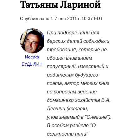
Татьяны Лариной
Опубликовано 1 Июня 2011 в 10:37 EDT
При подборе няни для
барских детей соблюдали
требования, которые не
Иосиф
обошел вниманием
БУДЫЛИН
популярный, известный и
родителям будущего
поэта, автор многих книг
по вопросам ведения
домашнего хозяйства В.А.
Левшин (кстати,
упоминаемый в "Онегине").
В особом разделе "О
должности няни"