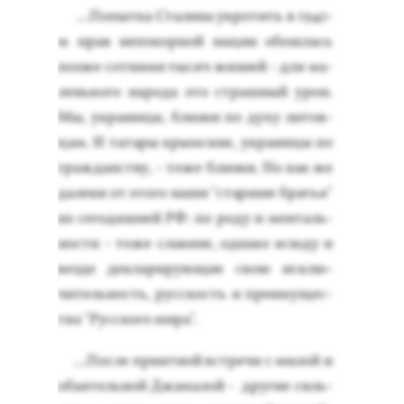
...По­пыт­ка Ста­лина ук­ро­тить в 1941-
м нрав не­покор­ной на­ции обош­лась
поз­же сот­ня­ми ты­сяч жиз­ней - для ма­
лень­ко­го на­рода это страш­ный урон.
Мы, ук­ра­ин­цы, близ­ки по ду­ху ли­тов­
цам. И та­тары крым­ские, ук­ра­ин­цы по
граж­данс­тву, - то­же близ­ки. Но как же
да­леки от это­го на­ши "стар­шие братья"
из се­годяш­ней РФ: по ро­ду и мен­таль­
нос­ти - то­же сла­вяне, од­на­ко всю­ду и
вез­де дек­ла­риру­ющие свою ис­клю­
читель­ность, рус­скость и пре­иму­щес­
тва "Рус­ско­го ми­ра".
...Пос­ле при­ят­ной встре­чи с ми­лой и
оба­ятель­ной Джа­малой - дру­гие силь­