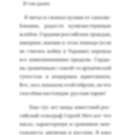
И так да­лее.
Я чи­тал и сжи­мал ку­лаки от са­молю­
бова­ния, ра­дос­ти ху­лиганс­тву­ющих
жло­бов. Гор­ды­ня рос­сий­ских граж­дан,
на­вер­ное, имен­но в этом эпи­зоде (ес­ли
не счи­тать вой­ну в Ук­ра­ине) пе­реш­ла
все ци­вили­зован­ные пре­делы. Гор­ды­
ня, гра­нича­щая с ка­кой-то ар­ха­ичес­кой
ту­постью и пе­щер­ным иди­отиз­мом.
Вот, мол, по­каза­ли этой гей­ро­пе, на что
спо­соб­ны нас­то­ящие рус­ские пар­ни!
Еще 130 лет на­зад из­вес­тный рос­
сий­ский эт­нограф Сер­гей Меч вот что
пи­сал, ха­рак­те­ризуя и срав­ни­вая мен­
таль­ность ан­гли­чан и рус­ских. Я взял