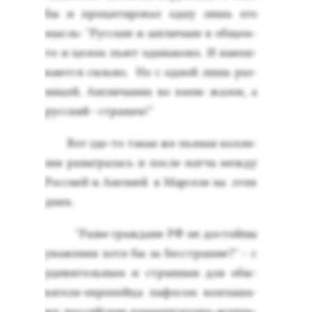
бы и про­цити­ровал од­ну лишь его
мысль: "Рус­ские и ан­гли­чане в об­щем-
то и це­лом пь­ют оди­нако­во. И нав­пи­
ва­ют­ся силь­но. Но с од­ной лишь раз­
ни­цей. Ан­гли­чанин во хмею жа­лок, а
рус­ский - стра­шен!"
Вот где-то та­кая же пь­яная кол­ли­
зия ра­зыг­ра­лась и пос­ле мат­ча меж­ду
Рос­си­ей и Ан­гли­ей в Мар­се­ле на этих
днях.
"Раз­ве граж­да­не РФ не дос­той­ны
ува­жения хо­тя бы за бесс­тра­шие?" - с
уди­витель­ным и стран­ныи для обы­
вате­ля-ев­ро­пей­ца па­фосом воз­гла­ша­