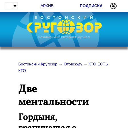
АРХИВ
ПОДПИСКА
независимый интернет-журнал
Бостонский Кругозор
→
Отовсюду
→
КТО ЕСТЬ
КТО
Две
ментальности
Гордыня,