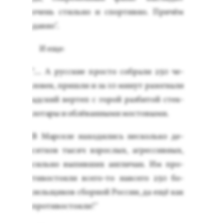
очень стиль­но и спор­тивно. При­чём
дав­но".
И еще:
"… А рус­ские прос­то соб­ра­ли 250 че­
ловек, приш­ли и за 10 ми­нут ра­зог­на­ли
ад­ский вер­теп с го­рой раз­би­той стек­
ло­тары и об­лё­ван­ны­ми мос­то­выми.
В Мар­се­ле на­ходи­лись нес­коль­ко де­
сят­ков ты­сяч взрос­лых, аг­рессив­ных,
силь­но вы­пив­ших ан­гли­чан. Им про­
тивос­то­яли все­го-то нав­се­го 250 бо­
лель­щи­ков сбор­ной Рос­сии, да ещё как
про­тивос­то­яли!"