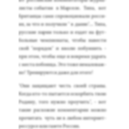
ют рос­сий­ские ком­мента­торы-жур­на­
лис­ты со­бытия в Мар­се­ле. Ти­па, вот
бри­тан­цы са­ми спро­воци­ова­ли рос­си­
ян, за что и по­лучи­ли " в ды­ню"… Ти­па,
рус­ские пар­ни толь­ко и ез­дят на фут­
боль­ные чем­пи­она­ты, что­бы на­вес­ти
свой "по­рядок" и вво­лю по­бу­янить -
при этом, что­бы еще и вов­ре­мя уд­рать
с мес­та по­бо­ища. Это то­же не­мало­важ­
но! Тре­ниру­ют­ся да­же для это­го!
"Они за­щища­ют честь сво­ей стра­ны.
Ког­да кто-то пы­та­ет­ся ос­корбить твою
Ро­дину, то­го нуж­но про­учить", - вот
та­кие рас­хо­жие ком­мента­рии мож­но
про­читать чуть не в лю­бом ин­тернет-
рес­сурсе или га­зете Рос­сии.