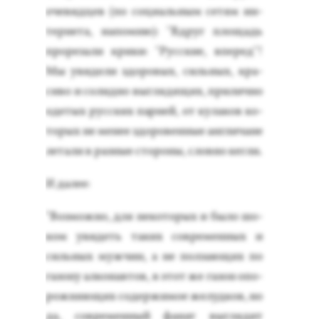
оче­вид­цев (по со­ци­аль­ным се­тям ин­
терне­та, на­пом­ню): "Вдруг пло­щадь
про­реза­ли кри­ки: "Рус­ские, впе­ред"!
Мы уви­дели здо­ровых, силь­ных, кра­
сиво и со­лид­но выг­ля­дящих, при­лич­но
оде­тых рус­ских пар­ней, от ку­лаков ко­
торых не ме­нее здо­ровен­ные ан­гли­чане
ле­тали в раз­ные сто­роны, слов­но кег­ли.
И да­лее:
"Воз­можно, для не­кото­рых и бы­ло шо­
ком уви­деть та­ких сов­ре­мен­ных и
силь­ных муж­чин, а не пол­за­ющих по
га­зону ал­ко­нав­тов, в этот же га­зон опо­
рож­ня­ющих со­дер­жи­мое же­луд­ков, но
да, сов­ре­мен­ный фа­нат выг­ля­дит