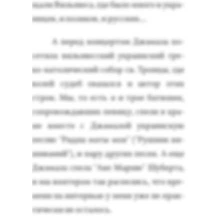
щали Виль­ню­са, где бы­ло мно­го и ук­ра­
ин­цев, и по­ляков, и рус­ских...
А пе­ред кон­цертом Джа­мала по­
сети­ла виль­нюс­ский ук­ра­ин­ский гре­
ко-ка­толи­чес­кий со­бор св. Тро­ицы, где
во­лей су­деб ока­зал­ся и ав­тор этих
строк. Мы, то есть я и трое ба­тюшек,
соп­ро­вож­давших пе­вицу, спе­ли в хра­
ме вмес­те с Джа­малой ук­ра­ин­скую
пес­ню "Рид­на ма­ты моя" ("Руш­ник ви­
шива­ний"), и па­ру дру­гих пе­сен. А еще
Джа­мала спе­ла "Аве Ма­рию" Шу­бер­та,
и мы впя­тером так рас­пе­лись, что вре­
мени на ин­тервью у ме­ня уже не прак­
ти­чес­ки не ос­та­лось.