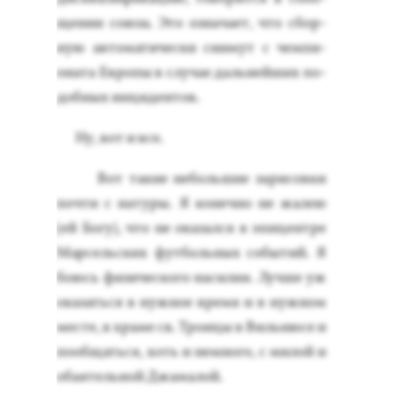
ще­нии со­юза. Это оз­на­ча­ет, что сбор­
ную ав­то­мати­чес­ки сни­мут с чем­пи­
она­та Ев­ро­пы в слу­чае даль­ней­ших по­
доб­ных ин­ци­ден­тов.
Ну, вот и все.
Вот та­кие не­боль­шие за­рисов­ки
поч­ти с на­туры. Я ко­неч­но не жа­лею
(ей Бо­гу), что не ока­зал­ся в эпи­цен­тре
Мар­сель­ских фут­боль­ных со­бытий. Я
бо­юсь фи­зичес­ко­го на­силия. Луч­ше уж
ока­зать­ся в нуж­ное вре­мя и в нуж­ном
мес­те, в хра­ме св. Тро­ицы в Виль­ню­се и
по­об­щать­ся, хоть и нем­но­го, с ми­лой и
оба­ятель­ной Джа­малой.