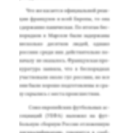
Что же ка­са­ет­ся офи­ци­аль­ной ре­ак­
ции фран­цу­зов и всей Ев­ро­пы, то она
сдер­жанно па­ничес­кая. По ито­гам бес­
по­ряд­ков в Мар­се­ле бы­ли за­дер­жа­ны
нес­коль­ко де­сят­ков лю­дей, од­на­ко
рос­си­ян сре­ди них дей­стви­тель­но по­
нача­лу не ока­залось. Фран­цуз­ская про­
кура­тура за­яви­ла, что в бес­по­ряд­ках
учас­тво­вали око­ло 150 рос­си­ян, но все
они бы­ли хо­рошо под­го­тов­ле­ны и сра­
зу скры­лись с мес­та про­ис­шес­твия.
Со­юз ев­ро­пей­ских фут­боль­ных ас­
со­ци­аций (У­ЕФА) на­ложил на фут­
боль­ную сбор­ную Рос­сии от­ло­жен­ную
дис­ква­лифи­кацию, го­ворит­ся в со­об­