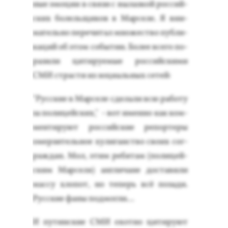
ные эмо­ции в свя­зи с вы­лаз­кой рос­сий­
ских бо­лель­щи­ков в Мар­се­ле. Я вни­
матель­но пе­речи­тал мно­жес­тво пуб­ли­
каций об этом со­бытии. Бо­лее все­го по­
рази­ли ци­тиру­емые рос­сий­ски­ми
СМИ страс­ти из зо­ци­аль­ных се­тей:
"Рус­ские в Мар­се­ле сде­лали всю ра­боту
за по­лицей­ских," - вот имен­но как ком­
менти­ру­ют рос­сий­ские ре­пор­те­ры
омер­зи­тель­ное ху­лиганс­тво сво­их сог­
раждан. Мол, этим ре­бятам (по­лицей­
ским Мар­се­ля) ан­гли­чане дос­та­вили
мас­су хло­пот, но те­перь всё по­зади.
Рус­ские фа­ны под­могли…
И пу­тин­ские СМИ охот­но ци­тиру­ют