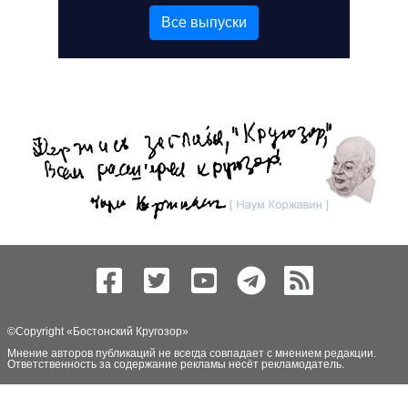
Все выпуски
©Copyright «
Бостонский Кругозор
»
Мнение авторов публикаций не всегда совпадает с мнением редакции.
Ответственность за содержание рекламы несёт рекламодатель.