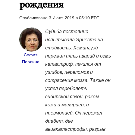
рождения
Опубликовано 3 Июля 2019 в 05:10 EDT
Судьба постоянно
испытывала Эрнеста на
стойкость: Хемингуэй
София
пережил пять аварий и семь
Перлина
катастроф, лечился от
ушибов, переломов и
сотрясения мозга. Также он
успел переболеть
сибирской язвой, раком
кожи и малярией, и
пневмонией. Он пережил
диабет, две
авиакатастрофы, разрыв