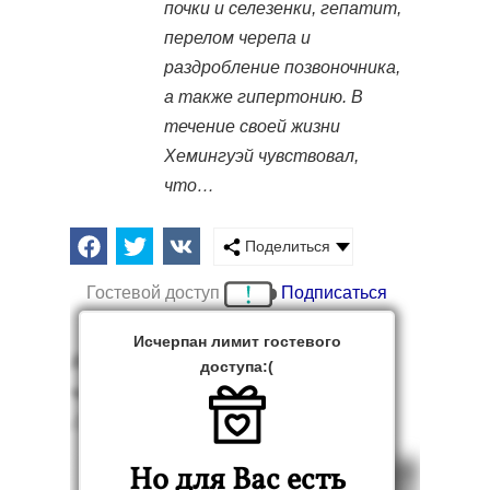
почки и селезенки, гепатит,
перелом черепа и
раздробление позвоночника,
а также гипертонию. В
течение своей жизни
Хемингуэй чувствовал,
что…
Поделиться
Гостевой доступ
Подписаться
Исчерпан лимит гостевого
И да­же не смей ду­мать,
доступа:(
что ты мо­жешь не вы­дер­жать.
/Эр­нест Хэ­мин­гу­эй/
Но для Вас есть