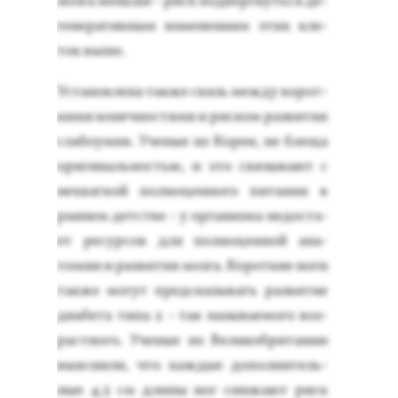
моз­га мень­ше - риск под­вер­гнуть­ся де­
гене­ратив­ным из­ме­нени­ям этих кле­
ток вы­ше.
Ус­та­нов­ле­на так­же связь меж­ду ко­рот­
ки­ми ко­неч­ностя­ми и рис­ком раз­ви­тия
сла­бо­умия. Уче­ные из Ко­реи, не бле­ща
ори­гиналь­ностью, и это свя­зыва­ют с
нех­ваткой пол­но­цен­но­го пи­тания в
ран­нем детс­тве - у ор­га­низ­ма не­дос­та­
ет ре­сур­сов для пол­но­цен­ной ана­
томии и раз­ви­тия моз­га. Ко­рот­кие но­ги
так­же мо­гут пред­ска­зывать раз­ви­тие
ди­абе­та ти­па 2 - так на­зыва­емо­го воз­
рас­тно­го. Уче­ные из Ве­ликоб­ри­тании
вы­яс­ни­ли, что каж­дые до­пол­ни­тель­
ные 4,5 см дли­ны ног сни­жа­ют риск