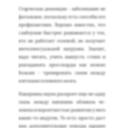
Стар­ческая де­мен­ция - за­боле­вание не
фа­таль­ное, пос­коль­ку есть спо­собы его
про­филак­ти­ки. Хо­рошо из­вес­тно, что
сла­бо­умие быс­трее раз­ви­ва­ет­ся у тех,
кто не ра­бота­ет го­ловой, не по­луча­ет
ин­теллек­ту­аль­ной наг­рузки. Зна­чит,
на­до чи­тать, учить на­изусть сти­хи и
раз­га­дывать крос­свор­ды как мож­но
боль­ше - тре­ниро­вать свя­зи меж­ду
клет­ка­ми го­лов­но­го моз­га.
На­вер­ня­ка на­ука рас­кро­ет еще не од­ну
связь меж­ду внеш­ним об­ли­ком че­
лове­ка и ве­ро­ят­ностью раз­ви­тия у не­го
ка­ких-то не­дугов. То есть прос­то даст
нам до­пол­ни­тель­ные по­воды за­ранее