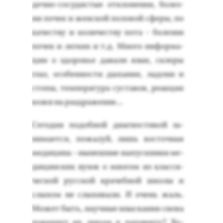
дечно-со­судис­тые от­кло­нения, бо­лез­
ни по­чек и жен­ской по­ловой сфе­ры, по
ка­чес­тву и ко­личес­тву по­та - бо­лез­ни
по­чек и лег­ких и т.д. Мно­го ин­форма­
ции о здо­ровье да­вали язык, скле­ры
глаз, осо­бен­ности ды­хания, ла­дони и
сто­пы, тем­пе­рату­ра сус­та­вов, ре­ак­ция
ко­жи на раз­дра­жение...
Се­год­ня по­доб­ной ди­аг­ности­кой за­
нима­ет­ся, по­жалуй, лишь вос­точная
ме­дици­на - ны­неш­ние вы­пус­кни­ки ме­
дицин­ских ву­зов о мно­гом из клас­си­
чес­кой рус­ской вра­чеб­ной шко­лы и
слы­хом не слы­хива­ли. И очень жаль.
Мо­жет быть, на­уч­ные изыс­ка­ния сно­ва
по­вер­нут их ли­цом к па­ци­ен­ту? Хо­