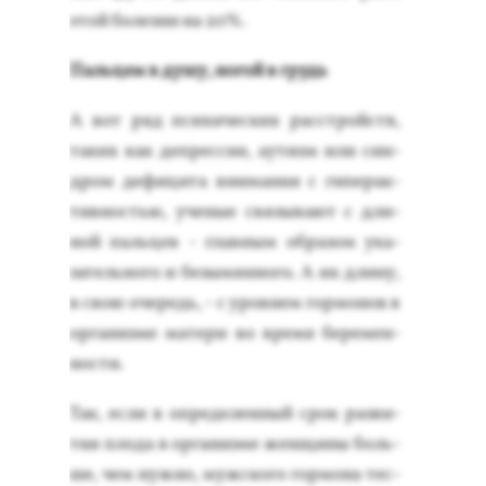
этой бо­лез­ни на 20%.
Паль­цем в ду­шу, но­гой в грудь
А вот ряд пси­хичес­ких расс­трой­ств,
та­ких как деп­рессия, а­утизм или син­
дром де­фици­та вни­мания с ги­перак­
тивностью, уче­ные свя­зыва­ют с дли­
ной паль­цев - глав­ным об­ра­зом ука­
затель­но­го и бе­зымян­но­го. А их дли­ну,
в свою оче­редь, - с уров­нем гор­мо­нов в
ор­га­низ­ме ма­тери во вре­мя бе­ремен­
ности.
Так, ес­ли в оп­ре­делен­ный срок раз­ви­
тия пло­да в ор­га­низ­ме жен­щи­ны боль­
ше, чем нуж­но, муж­ско­го гор­мо­на тес­