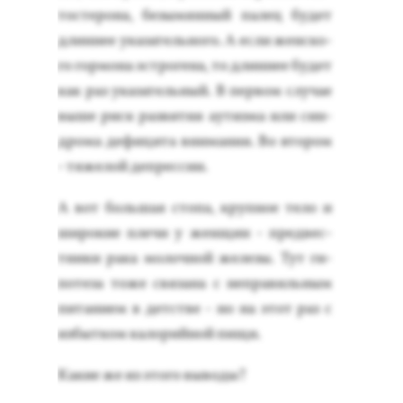
тосте­рона, бе­зымян­ный па­лец бу­дет
длин­нее ука­затель­но­го. А ес­ли жен­ско­
го гор­мо­на эс­тро­гена, то длин­нее бу­дет
как раз ука­затель­ный. В пер­вом слу­чае
вы­ше риск раз­ви­тия а­утиз­ма или син­
дро­ма де­фици­та вни­мания. Во вто­ром
- тя­желой деп­рессии.
А вот боль­шая сто­па, круп­ное те­ло и
ши­рокие пле­чи у жен­щин - пред­вес­
тни­ки ра­ка мо­лоч­ной же­лезы. Тут ги­
поте­за то­же свя­зана с неп­ра­виль­ным
пи­тани­ем в детс­тве - но на этот раз с
из­бытком ка­лорий­ной пи­щи.
Ка­кие же из это­го вы­воды?