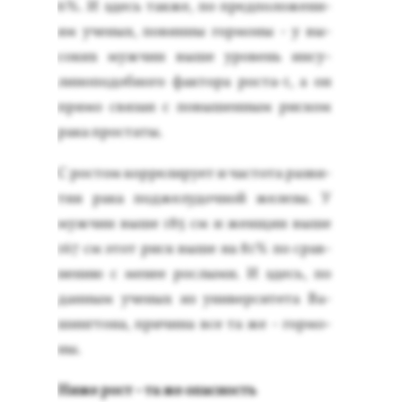
6%. И здесь так­же, по пред­по­ложе­ни­
ям уче­ных, по­вин­ны гор­мо­ны - у вы­
соких муж­чин вы­ше уро­вень ин­су­
лино­подоб­но­го фак­то­ра рос­та-1, а он
пря­мо свя­зан с по­вышен­ным рис­ком
ра­ка прос­та­ты.
С рос­том кор­ре­лиру­ет и час­то­та раз­ви­
тия ра­ка под­же­лудоч­ной же­лезы. У
муж­чин вы­ше 185 см и жен­щин вы­ше
167 см этот риск вы­ше на 81% по срав­
не­нию с ме­нее рос­лы­ми. И здесь, по
дан­ным уче­ных из уни­вер­си­тета Ва­
шин­гто­на, при­чина все та же - гор­мо­
ны.
Ни­же рост - та же опас­ность