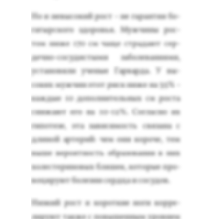
Но и не­высо­кий рост - не га­ран­тия бо­
гатыр­ско­го здо­ровья. Муж­чи­ны рос­
том ни­же 170 см ча­ще стра­да­ют сер­
дечно-со­судис­ты­ми за­боле­вани­ями,
ус­та­нови­ли уче­ные Гар­варда. У вы­
соких муж­чин этот риск ни­же на 35% -
каж­дые 10 до­пол­ни­тель­ных см рос­та
сни­жа­ют его на 10-12%. Сог­ласно их
ги­поте­зе, эта за­виси­мость свя­зана с
дли­ной ар­те­рий: чем они ко­роче, тем
вы­ше ве­ро­ят­ность об­ра­зова­ния в них
хо­лес­те­рино­вых бля­шек, ко­торые про­
воци­ру­ют бо­лез­ни сер­дца и со­судов.
Низ­кий рост и ко­рот­кие но­ги кор­ре­
лиру­ют так­же с по­вышен­ным уров­нем