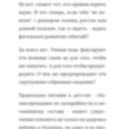
Ну вот, ска­жет тот, кто при­вык ве­рить
на­уке. И что те­перь, ес­ли те­бе "не по­
вез­ло" с раз­ме­ром го­ловы, рос­том или
дли­ной паль­цев, так и си­деть - ждать
фа­таль­но­го раз­ви­тия со­бытий?
Да вов­се нет. Уче­ные ведь фик­си­ру­ют
эти не­яв­ные свя­зи не для то­го, что­бы
нас на­пугать. А для то­го что­бы пре­дуп­
ре­дить. О чем же пре­дуп­режда­ют эти
скру­пулез­но соб­ранные све­дения?
Пра­виль­ное пи­тание в детс­тве - сба­
лан­си­рован­ное по ка­лорий­нос­ти и ви­
тамин­но­му сос­та­ву - мо­жет су­щес­
твен­но пов­ли­ять не толь­ко на здо­ровье
ре­бен­ка в бу­дущем, но да­же и на про­