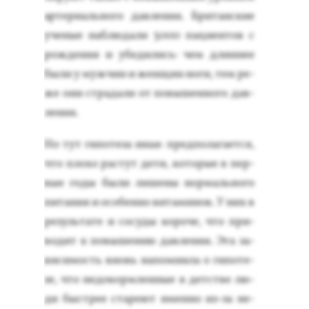
ар­те­ри­аль­но­го дав­ле­ния. Бри­тан­ские
уче­ные наб­лю­дали 3000 па­ци­ен­тов с
рож­де­ния и убе­дились: чем длин­нее
бы­ли у муж­чин и жен­щин но­ги, тем ре­
же они стра­дали от по­вышен­но­го дав­
ле­ния.
Но тут ги­поте­за иная: пред­по­лага­ет­ся,
что пло­хо рас­тут де­ти, ко­торые в пер­
вые го­ды бы­ли ли­шены нор­маль­но­го
пи­тания и осо­бен­но ви­тами­нов. У них в
ре­зуль­та­те и со­суды ко­роче, что при­
водит к по­выше­нию дав­ле­ния. Эта за­
виси­мость вновь на­пом­ни­ла о ги­поте­
зе, что не­докор­млен­ные в детс­тве лю­
ди быс­трее ста­ре­ют имен­но из-за не­