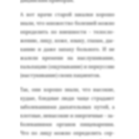
дицин­ским при­борам.
А вот вра­чи ста­рой за­кал­ки хо­рошо
зна­ли, что мно­жес­тво бо­лез­ней мож­но
оп­ре­делить по внеш­ности - те­лос­ло­
жению, ли­цу, ко­же, язы­ку, гла­зам, ды­
ханию и да­же за­паху боль­но­го. И не
жа­лели вре­мени на выс­лу­шива­ние,
паль­па­цию (ощу­пыва­ние) и пер­куссию
(выс­ту­кива­ние) сво­их па­ци­ен­тов.
Так, они хо­рошо зна­ли, что вы­сокие,
ху­дые, блед­ные лю­ди ча­ще стра­да­ют
за­боле­вани­ями ды­хатель­ных пу­тей, а
плот­ные, не­высо­кие и энер­гичные - за­
боле­вани­ями ор­га­нов пи­щева­рения.
Что по ли­цу мож­но оп­ре­делить сер­