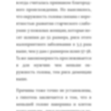
всег­да счи­талась приз­на­ком бла­город­
но­го про­ис­хожде­ния. Но вы­яс­ни­лось,
что ок­ружность го­ловы свя­зана с ве­ро­
ят­ностью раз­ви­тия стар­ческо­го сла­бо­
умия: у по­жилых жен­щин, ко­торые но­
сят шляп­ки до 52 раз­ме­ра, риск это­го
ма­лоп­ри­ят­но­го за­боле­вания в 3,5 ра­за
вы­ше, чем у дам с раз­ме­ром шляп 57-58.
Та же за­коно­мер­ность прос­ле­жива­ет­ся
и для муж­чин: чем мень­ше ок­
ружность го­ловы, тем риск де­мен­ции
вы­ше.
При­чины то­же точ­но не ус­та­нов­ле­ны,
а ги­поте­за зак­лю­ча­ет­ся в том, что в
мень­шей го­лове на­вер­ня­ка и кле­ток