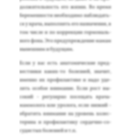
дол­жи­тель­ность его жиз­ни. Во вре­мя
бе­ремен­ности не­об­хо­димо наб­лю­дать­
ся у вра­ча, вы­пол­нять его наз­на­чения, в
том чис­ле и по кор­рекции гор­мо­наль­
но­го фо­на. Это пре­дуп­режде­ние ма­мам
ны­неш­ним и бу­дущим.
Ес­ли у вас есть ана­томи­чес­кие пред­
вес­тни­ки ка­ких-то бо­лез­ней, зна­чит,
имен­но их про­филак­ти­ке и на­до уде­
лять осо­бое вни­мание. Ес­ли рост вы­
сокий - ре­гуляр­но по­сещать вра­ча-
мам­мо­лога или уро­лога, ес­ли низ­кий -
об­ра­тить вни­мание на уро­вень хо­лес­
те­рина и про­филак­ти­ку сер­дечно-со­
судис­тых бо­лез­ней и т.п.