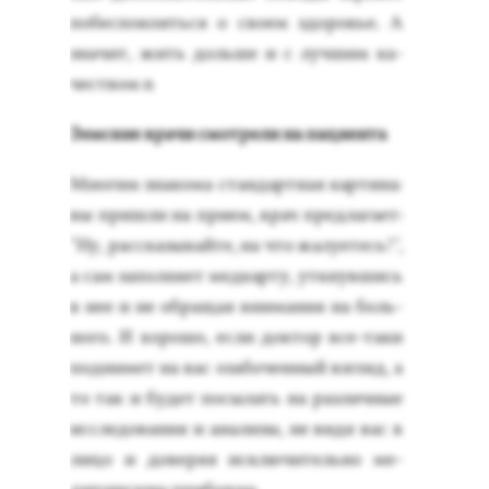
по­бес­по­ко­ить­ся о сво­ем здо­ровье. А
зна­чит, жить доль­ше и с луч­шим ка­
чес­твом n
Зем­ские вра­чи смот­ре­ли на па­ци­ен­та
Мно­гим зна­кома стан­дар­тная кар­ти­на:
вы приш­ли на при­ем, врач пред­ла­га­ет:
"Ну, рас­ска­зывай­те, на что жа­лу­етесь!",
а сам за­пол­ня­ет мед­карту, ут­кнув­шись
в нее и не об­ра­щая вни­мания на боль­
но­го. И хо­рошо, ес­ли док­тор все-та­ки
под­ни­мет на вас оза­бочен­ный взгляд, а
то так и бу­дет по­сылать на раз­личные
ис­сле­дова­ния и ана­лизы, не ви­дя вас в
ли­цо и до­веряя ис­клю­читель­но ме­