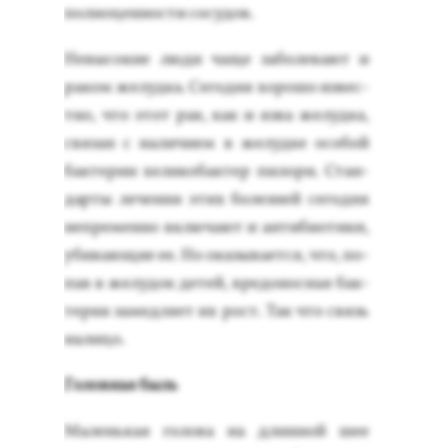
пол­но­цен­ности со­судов.
Не­высо­кие лю­ди ча­ще за­боле­ва­ют и
ра­ком же­луд­ка. Се­год­ня хо­рошо из­вес­
тно, что этот рак, как и яз­ва же­луд­ка,
свя­зан с на­личи­ем в же­луд­ке осо­бой
бак­те­рии хе­лико­бак­тер пи­лори. Стан­
дарты ле­чения этих бо­лез­ней се­год­ня
неп­ре­мен­но вклю­ча­ют и ан­ти­би­оти­ки,
уби­ва­ющие ее. Но ока­зыва­ет­ся, что, по­
пав в же­лудок де­тей, вре­донос­ная бак­
те­рия за­мед­ля­ет их рост. Так что связь
на­лицо.
Го­лов­ная быль
Ма­лень­кая го­лова на длин­ной шее