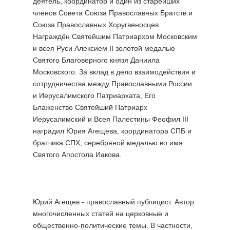
деятель, координатор и один из старейших
членов Совета Союза Православных Братств и
Союза Православных Хоругвеносцев.
Награждён Святейшим Патриархом Московским
и всея Руси Алексием II золотой медалью
Святого Благоверного князя Даниила
Московского. За вклад в дело взаимодействия и
сотрудничества между Православными России
и Иерусалимского Патриархата, Его
Блаженство Святейший Патриарх
Иерусалимский и Всея Палестины Феофил III
наградил Юрия Агещева, координатора СПБ и
братчика СПХ, серебряной медалью во имя
Святого Апостола Иакова.
Юрий Агещев - православный публицист. Автор
многочисленных статей на церковные и
общественно-политические темы. В частности,