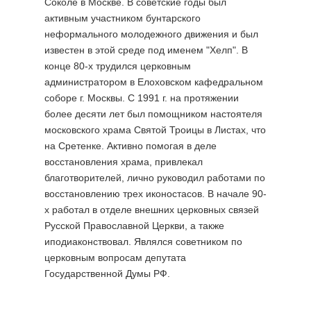
Соколе в Москве. В советские годы был
активным участником бунтарского
неформального молодежного движения и был
известен в этой среде под именем "Хелп". В
конце 80-х трудился церковным
администратором в Елоховском кафедральном
соборе г. Москвы. С 1991 г. на протяжении
более десяти лет был помощником настоятеля
московского храма Святой Троицы в Листах, что
на Сретенке. Активно помогая в деле
восстановления храма, привлекал
благотворителей, лично руководил работами по
восстановлению трех иконостасов. В начале 90-
х работал в отделе внешних церковных связей
Русской Православной Церкви, а также
иподиаконствовал. Являлся советником по
церковным вопросам депутата
Государственной Думы РФ.