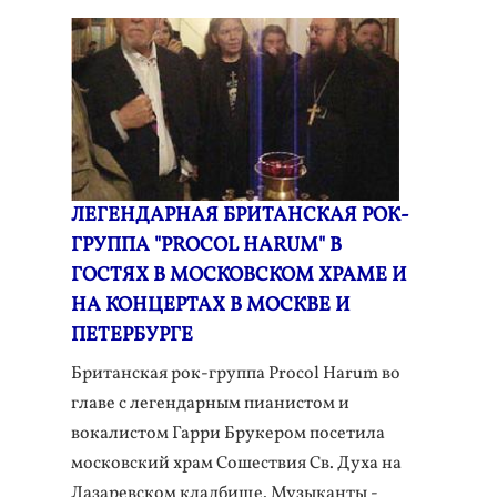
ЛЕГЕНДАРНАЯ БРИТАНСКАЯ РОК-
ГРУППА "PROCOL HARUM" В
ГОСТЯХ В МОСКОВСКОМ ХРАМЕ И
НА КОНЦЕРТАХ В МОСКВЕ И
ПЕТЕРБУРГЕ
Британская рок-группа Procol Harum во
главе с легендарным пианистом и
вокалистом Гарри Брукером посетила
московский храм Сошествия Св. Духа на
Лазаревском кладбище. Музыканты -