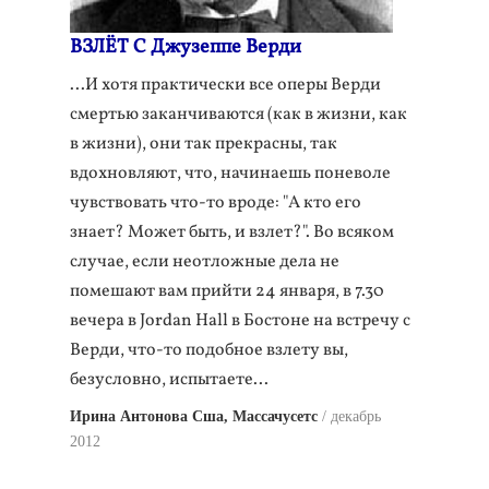
ВЗЛЁТ С Джузеппе Верди
...И хотя практически все оперы Верди
смертью заканчиваются (как в жизни, как
в жизни), они так прекрасны, так
вдохновляют, что, начинаешь поневоле
чувствовать что-то вроде: "А кто его
знает? Может быть, и взлет?". Во всяком
случае, если неотложные дела не
помешают вам прийти 24 января, в 7.30
вечера в Jordan Hall в Бостоне на встречу с
Верди, что-то подобное взлету вы,
безусловно, испытаете...
Ирина Антонова Сша, Массачусетс
декабрь
2012