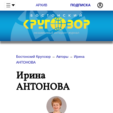
АРХИВ
ПОДПИСКА
независимый интернет-журнал
Бостонский Кругозор
→
Авторы
→
Ирина
АНТОНОВА
Ирина
АНТОНОВА