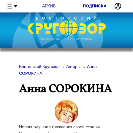
АРХИВ
ПОДПИСКА
независимый интернет-журнал
Бостонский Кругозор
→
Авторы
→
Анна
СОРОКИНА
Анна СОРОКИНА
Неравнодушная гражданка своей страны.