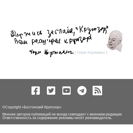
©Copyright «
Бостонский Кругозор
»
Мнение авторов публикаций не всегда совпадает с мнением редакции.
Ответственность за содержание рекламы несёт рекламодатель.