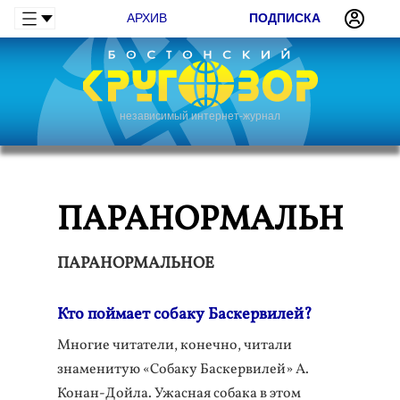
АРХИВ
ПОДПИСКА
независимый интернет-журнал
ПАРАНОРМАЛЬНОЕ
ПАРАНОРМАЛЬНОЕ
Кто поймает собаку Баскервилей?
Многие читатели, конечно, читали
знаменитую «Собаку Баскервилей» А.
Конан-Дойла. Ужасная собака в этом