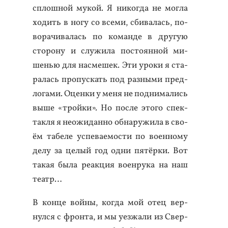
сплош­ной му­кой. Я ни­ког­да не мог­ла
хо­дить в но­гу со все­ми, сби­валась, по­
вора­чива­лась по ко­ман­де в дру­гую
сто­рону и слу­жила пос­то­ян­ной ми­
шенью для нас­ме­шек. Эти уро­ки я ста­
ралась про­пус­кать под раз­ны­ми пред­
ло­гами. Оцен­ки у ме­ня не под­ни­мались
вы­ше «трой­ки». Но пос­ле это­го спек­
такля я не­ожи­дан­но об­на­ружи­ла в сво­
ём та­беле ус­пе­ва­емос­ти по во­ен­но­му
де­лу за це­лый год од­ни пя­тёр­ки. Вот
та­кая бы­ла ре­ак­ция во­ен­ру­ка на наш
те­атр…
В кон­це вой­ны, ког­да мой отец вер­
нулся с фрон­та, и мы у­ез­жа­ли из Свер­