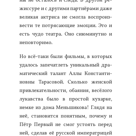
ны не ос­та­лось и сле­да. В дру­гой ре­
жис­су­ре и с дру­гими пар­тнё­рами да­же
ве­ликая ак­три­са не смог­ла вос­про­из­
вести те пот­ря­са­ющие эмо­ции. Это и
есть чу­до те­ат­ра. Оно си­юми­нут­но и
не­пов­то­римо.
Но всё-та­ки бы­ли филь­мы, в ко­торых
уда­лось за­печат­леть уни­каль­ный дра­
мати­чес­кий та­лант Ал­лы Кон­стан­ти­
нов­ны Та­расо­вой. Сколь­ко жен­ской
прив­ле­катель­нос­ти, оба­яния, ве­сёло­го
лу­кавс­тва бы­ло в прос­той ку­хар­ке,
нем­ке из до­ма Мень­ши­кова! Гля­дя на
неё, ста­новит­ся по­нят­ным, по­чему и
Пётр Пер­вый не смог ус­то­ять пе­ред
ней, сде­лав её рус­ской им­пе­рат­ри­цей