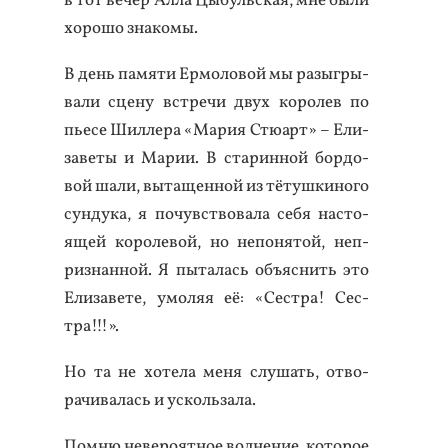
в тот ве­чер Ал­ла Цы­буль­ская, мне бы­ли
хо­рошо зна­комы.
В день па­мяти Ер­мо­ловой мы ра­зыг­ры­
вали сце­ну встре­чи двух ко­ролев по
пь­есе Шил­ле­ра «Ма­рия Стю­арт» – Ели­
заве­ты и Ма­рии. В ста­рин­ной бор­до­
вой ша­ли, вы­тащен­ной из тё­туш­ки­ного
сун­ду­ка, я по­чувс­тво­вала се­бя нас­то­
ящей ко­роле­вой, но не­поня­той, неп­
ризнан­ной. Я пы­талась объ­яс­нить это
Ели­заве­те, умо­ляя её: «Сес­тра! Сес­
тра!!!».
Но та не хо­тела ме­ня слу­шать, от­во­
рачи­валась и ус­коль­за­ла.
Пом­ню не­веро­ят­ное вол­не­ние, ко­торое