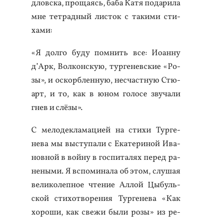
дловска, про­ща­ясь, ба­ба Ка­тя по­дари­ла
мне тет­радный лис­ток с та­кими сти­
хами:
«Я дол­го бу­ду пом­нить все: И­оан­ну
д’Арк, Вол­кон­скую, тур­ге­нев­ские «Ро­
зы», и ос­кор­блен­ную, нес­час­тную Стю­
арт, и то, как в юном го­лосе зву­чали
гнев и слё­зы».
С ме­лодек­ла­маци­ей на сти­хи Тур­ге­
нева мы выс­ту­пали с Ека­тери­ной Ива­
нов­ной в вой­ну в гос­пи­талях пе­ред ра­
нены­ми. Я вспо­мина­ла об этом, слу­шая
ве­лико­леп­ное чте­ние Ал­лой Цы­буль­
ской сти­хот­во­рения Тур­ге­нева «Как
хо­роши, как све­жи бы­ли ро­зы» из ре­