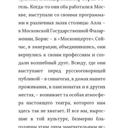
гель. Ког­да-то они оба ра­бота­ли в Мос­
кве, выс­ту­пали со сво­ими прог­рамма­
ми в раз­личных за­лах сто­лицы: Ал­ла –
в Мос­ков­ской Го­сударс­твен­ной Фи­лар­
мо­нии, Бо­рис – в «Мос­концер­те». Сей­
час, в эмиг­ра­ции, объ­еди­нив­шись, они
вер­ну­лись к сво­им про­фес­си­ям и соз­
да­ли вол­шебный ду­эт. Всю­ду, где они
выс­ту­па­ют пе­ред рус­ско­гово­рящей
пуб­ли­кой – в си­наго­гах, в до­мах на­шего
про­жива­ния, в пан­си­она­тах и в дру­гих
мес­тах, – воз­ни­ка­ет та осо­бая ат­мосфе­
ра нас­то­яще­го те­ат­ра, ко­торо­го нам
здесь так не хва­та­ет. И все мы, вы­рос­
шие в той куль­ту­ре, без­мерно бла­
годар­ны этим двум за­меча­тель­ным ис­