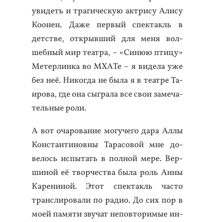
уви­деть и тра­гичес­кую ак­три­су Али­су
Ко­онен. Да­же пер­вый спек­такль в
детс­тве, от­крыв­ший для ме­ня вол­
шебный мир те­ат­ра, – «Си­нюю пти­цу»
Ме­тер­линка во МХА­Те – я ви­дела уже
без неё. Ни­ког­да не бы­ла я в те­ат­ре Та­
иро­ва, где она сыг­ра­ла все свои за­меча­
тель­ные ро­ли.
А вот оча­рова­ние мо­гуче­го да­ра Ал­лы
Кон­стан­ти­нов­ны Та­расо­вой мне до­
велось ис­пы­тать в пол­ной ме­ре. Вер­
ши­ной её твор­чес­тва бы­ла роль Ан­ны
Ка­рени­ной. Этот спек­такль час­то
тран­сли­рова­ли по ра­дио. До сих пор в
мо­ей па­мяти зву­чат не­пов­то­римые ин­