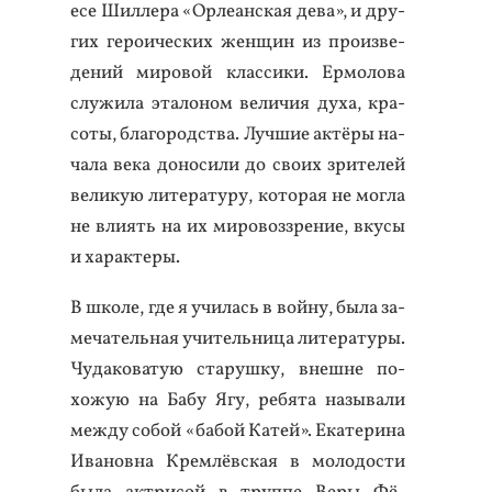
есе Шил­ле­ра «Ор­ле­ан­ская де­ва», и дру­
гих ге­ро­ичес­ких жен­щин из про­из­ве­
дений ми­ровой клас­си­ки. Ер­мо­лова
слу­жила эта­лоном ве­личия ду­ха, кра­
соты, бла­городс­тва. Луч­шие ак­тё­ры на­
чала ве­ка до­носи­ли до сво­их зри­телей
ве­ликую ли­тера­туру, ко­торая не мог­ла
не вли­ять на их ми­ровоз­зре­ние, вку­сы
и ха­рак­те­ры.
В шко­ле, где я учи­лась в вой­ну, бы­ла за­
меча­тель­ная учи­тель­ни­ца ли­тера­туры.
Чу­дако­ватую ста­руш­ку, внеш­не по­
хожую на Ба­бу Ягу, ре­бята на­зыва­ли
меж­ду со­бой «ба­бой Ка­тей». Ека­тери­на
Ива­нов­на Крем­лёв­ская в мо­лодос­ти