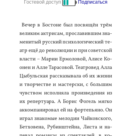
Гостевой доступ
Подписаться
Ве­чер в Бос­то­не был пос­вя­щён трём
ве­ликим ак­три­сам, прос­ла­вив­шим зна­
мени­тый рус­ский пси­холо­гичес­кий те­
атр ещё до ре­волю­ции и при со­вет­ской
влас­ти – Ма­рии Ер­мо­ловой, Али­се Ко­
онен и Ал­ле Та­расо­вой. Те­ат­ро­вед Ал­ла
Цы­буль­ская рас­ска­зыва­ла об их жиз­ни
и твор­чес­тве и мас­тер­ски, с боль­шим
чувс­твом ис­полня­ла про­из­ве­дения из
их ре­пер­ту­ара. А Бо­рис Фо­гель мяг­ко
ак­компа­ниро­вал ей на фор­тепь­яно. Он
иг­рал зна­комые ме­лодии Чай­ков­ско­го,
Бет­хо­вена, Ру­бин­штей­на, Лис­та и на­
певал ро­ман­сы из спек­таклей, в ко­