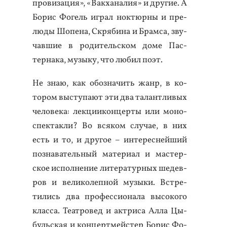
про­виза­ция», «Вак­ха­налия» и дру­гие. А
Бо­рис Фо­гель иг­рал нок­тюрны и пре­
люды Шо­пена, Скря­бина и Брам­са, зву­
чав­шие в ро­дитель­ском до­ме Пас­
терна­ка, му­зыку, что лю­бил по­эт.
Не знаю, как обоз­на­чить жанр, в ко­
тором выс­ту­па­ют эти два та­лан­тли­вых
че­лове­ка: лек­ци­икон­церты или мо­но-
спек­такли? Во вся­ком слу­чае, в них
есть и то, и дру­гое – ин­те­рес­ней­ший
поз­на­ватель­ный ма­тери­ал и мас­тер­
ское ис­полне­ние ли­тера­тур­ных ше­дев­
ров и ве­лико­леп­ной му­зыки. Встре­
тились два про­фес­си­она­ла вы­соко­го
клас­са. Те­ат­ро­вед и ак­три­са Ал­ла Цы­
буль­ская и кон­цер­тмей­стер Бо­рис Фо­