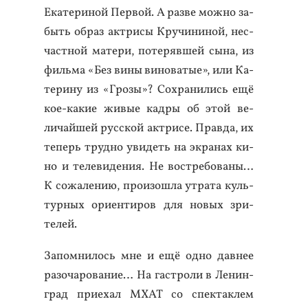
Ека­тери­ной Пер­вой. А раз­ве мож­но за­
быть об­раз ак­три­сы Кру­чини­ной, нес­
час­тной ма­тери, по­теряв­шей сы­на, из
филь­ма «Без ви­ны ви­нова­тые», или Ка­
тери­ну из «Гро­зы»? Сох­ра­нились ещё
кое-ка­кие жи­вые кад­ры об этой ве­
личай­шей рус­ской ак­три­се. Прав­да, их
те­перь труд­но уви­деть на эк­ра­нах ки­
но и те­леви­дения. Не вос­тре­бова­ны…
К со­жале­нию, про­изош­ла ут­ра­та куль­
тур­ных ори­ен­ти­ров для но­вых зри­
телей.
За­пом­ни­лось мне и ещё од­но дав­нее
ра­зоча­рова­ние… На гас­тро­ли в Ле­нин­
град при­ехал МХАТ со спек­таклем