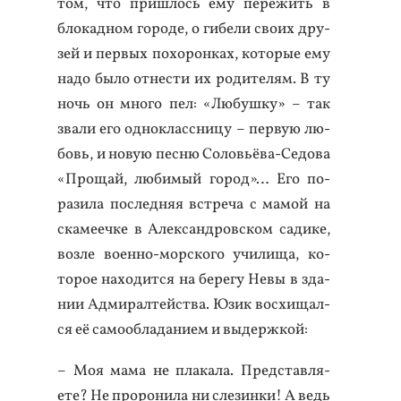
том, что приш­лось ему пе­режить в
бло­кад­ном го­роде, о ги­бели сво­их дру­
зей и пер­вых по­хорон­ках, ко­торые ему
на­до бы­ло от­нести их ро­дите­лям. В ту
ночь он мно­го пел: «Лю­буш­ку» – так
зва­ли его од­ноклас­сни­цу – пер­вую лю­
бовь, и но­вую пес­ню Со­ловь­ёва-Се­дова
«Про­щай, лю­бимый го­род»… Его по­
рази­ла пос­ледняя встре­ча с ма­мой на
ска­ме­еч­ке в Алек­сан­дровском са­дике,
воз­ле во­ен­но-мор­ско­го учи­лища, ко­
торое на­ходит­ся на бе­регу Не­вы в зда­
нии Ад­ми­рал­тей­ства. Юзик вос­хи­щал­
ся её са­мо­об­ла­дани­ем и вы­дер­жкой:
– Моя ма­ма не пла­кала. Пред­став­ля­
ете? Не про­рони­ла ни сле­зин­ки! А ведь