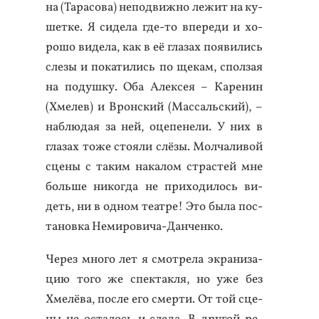
на (Та­расо­ва) не­под­вижно ле­жит на ку­
шет­ке. Я си­дела где-то впе­реди и хо­
рошо ви­дела, как в её гла­зах по­яви­лись
сле­зы и по­кати­лись по ще­кам, спол­зая
на по­душ­ку. Оба Алек­сея – Ка­ренин
(Хме­лев) и Врон­ский (Мас­саль­ский), –
наб­лю­дая за ней, оце­пене­ли. У них в
гла­зах то­же сто­яли слё­зы. Мол­ча­ливой
сце­ны с та­ким на­калом страс­тей мне
боль­ше ни­ког­да не при­ходи­лось ви­
деть, ни в од­ном те­ат­ре! Это бы­ла пос­
та­нов­ка Не­миро­вича-Дан­ченко.
Че­рез мно­го лет я смот­ре­ла эк­ра­низа­
цию то­го же спек­такля, но уже без
Хме­лёва, пос­ле его смер­ти. От той сце­