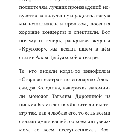
полни­телям луч­ших про­из­ве­дений ис­
кусс­тва за по­лучен­ную ра­дость, ка­кую
мы ис­пы­тыва­ли в прош­лом, по­сещая
хо­рошие кон­церты и спек­такли. Вот
по­чему и те­перь, рас­кры­вая жур­нал
«Кру­гозор», мы всег­да ищем в нём
статьи Ал­лы Цы­буль­ской о те­ат­ре.
Те, кто ви­дели ког­да-то ки­нофильм
«Стар­шая сес­тра» по сце­нарию Алек­
сан­дра Во­лоди­на, на­вер­ня­ка за­пом­ни­
ли мо­нолог Тать­яны До­рони­ной из
пись­ма Бе­лин­ско­го: «Лю­бите ли вы те­
атр так, как я люб­лю его, то есть все­ми
си­лами ду­ши ва­шей, со всем эн­ту­зи­аз­
мом, со всем ис­ступ­ле­ни­ем… Воз­