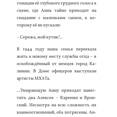
то­нации её глу­боко­го груд­но­го го­лоса в
сце­не, где Ан­на тай­но при­ходит на
сви­дание с ма­лень­ким сы­ном, к ко­
торо­му её не пус­ка­ли:
– Се­режа, мой ку­тик!..
В 1944 го­ду на­ша семья пе­ре­еха­ла
жить к но­вому мес­ту служ­бы от­ца – в
ос­во­бож­дённый от нем­цев го­род Ка­
линин. В До­ме офи­церов выс­ту­пали
ар­тисты МХА­Та.
...Уми­ра­ющую Ан­ну при­ходят на­вес­
тить два Алек­сея – Ка­ренин и Врон­
ский. Нес­мотря на всю слож­ность их
вза­имо­от­но­шений, оба пот­ря­сены. Ан­