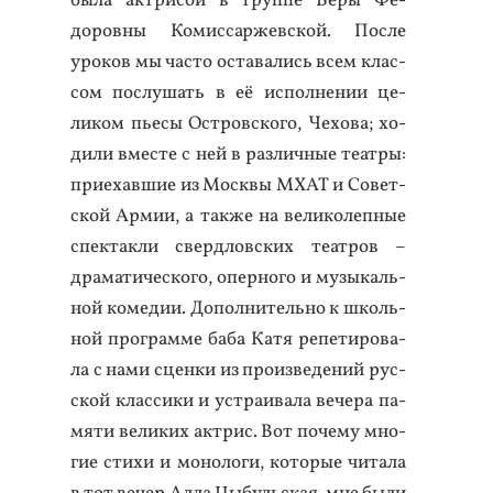
бы­ла ак­три­сой в труп­пе Ве­ры Фё­
доров­ны Ко­мис­саржев­ской. Пос­ле
уро­ков мы час­то ос­та­вались всем клас­
сом пос­лу­шать в её ис­полне­нии це­
ликом пь­есы Ос­тровско­го, Че­хова; хо­
дили вмес­те с ней в раз­личные те­ат­ры:
при­ехав­шие из Мос­квы МХАТ и Со­вет­
ской Ар­мии, а так­же на ве­лико­леп­ные
спек­такли свер­дловских те­ат­ров –
дра­мати­чес­ко­го, опер­но­го и му­зыкаль­
ной ко­медии. До­пол­ни­тель­но к школь­
ной прог­рамме ба­ба Ка­тя ре­пети­рова­
ла с на­ми сцен­ки из про­из­ве­дений рус­
ской клас­си­ки и ус­тра­ива­ла ве­чера па­
мяти ве­ликих ак­трис. Вот по­чему мно­
гие сти­хи и мо­ноло­ги, ко­торые чи­тала