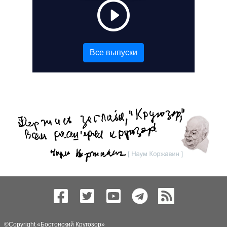
Все выпуски
©Copyright «
Бостонский Кругозор
»