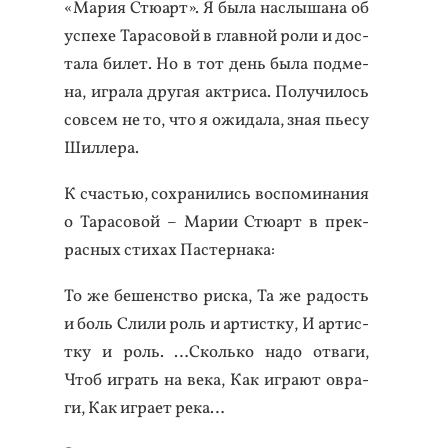
«Ма­рия Стю­арт». Я бы­ла нас­лы­шана об
ус­пе­хе Та­расо­вой в глав­ной ро­ли и дос­
та­ла би­лет. Но в тот день бы­ла под­ме­
на, иг­ра­ла дру­гая ак­три­са. По­лучи­лось
сов­сем не то, что я ожи­дала, зная пь­есу
Шил­ле­ра.
К счастью, сох­ра­нились вос­по­мина­ния
о Та­расо­вой – Ма­рии Стю­арт в прек­
расных сти­хах Пас­терна­ка:
То же бе­шенс­тво рис­ка, Та же ра­дость
и боль Сли­ли роль и ар­тис­тку, И ар­тис­
тку и роль. …Сколь­ко на­до от­ва­ги,
Чтоб иг­рать на ве­ка, Как иг­ра­ют ов­ра­
ги, Как иг­ра­ет ре­ка…