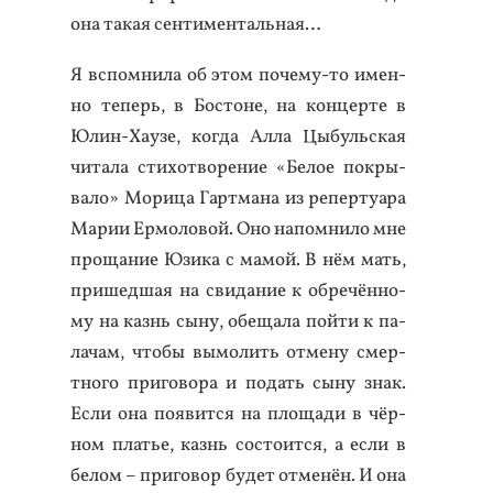
она та­кая сен­ти­мен­таль­ная…
Я вспом­ни­ла об этом по­чему-то имен­
но те­перь, в Бос­то­не, на кон­церте в
Юлин-Ха­узе, ког­да Ал­ла Цы­буль­ская
чи­тала сти­хот­во­рение «Бе­лое пок­ры­
вало» Мо­рица Гар­тма­на из ре­пер­ту­ара
Ма­рии Ер­мо­ловой. Оно на­пом­ни­ло мне
про­щание Юзи­ка с ма­мой. В нём мать,
при­шед­шая на сви­дание к об­ре­чён­но­
му на казнь сы­ну, обе­щала пой­ти к па­
лачам, что­бы вы­молить от­ме­ну смер­
тно­го при­гово­ра и по­дать сы­ну знак.
Ес­ли она по­явит­ся на пло­щади в чёр­
ном платье, казнь сос­то­ит­ся, а ес­ли в
бе­лом – при­говор бу­дет от­ме­нён. И она