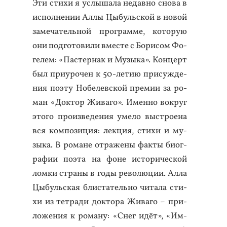
Эти сти­хи я ус­лы­шала не­дав­но сно­ва в
ис­полне­нии Ал­лы Цы­буль­ской в но­вой
за­меча­тель­ной прог­рамме, ко­торую
они под­го­тови­ли вмес­те с Бо­рисом Фо­
гелем: «Пас­тернак и Му­зыка». Кон­церт
был при­уро­чен к 50-ле­тию при­суж­де­
ния по­эту Но­белев­ской пре­мии за ро­
ман «Док­тор Жи­ваго». Имен­но вок­руг
это­го про­из­ве­дения уме­ло выс­тро­ена
вся ком­по­зиция: лек­ция, сти­хи и му­
зыка. В ро­мане от­ра­жены фак­ты би­ог­
ра­фии по­эта на фо­не ис­то­ричес­кой
лом­ки стра­ны в го­ды ре­волю­ции. Ал­ла
Цы­буль­ская блис­та­тель­но чи­тала сти­
хи из тет­ра­ди док­то­ра Жи­ваго – при­
ложе­ния к ро­ману: «Снег идёт», «Им­