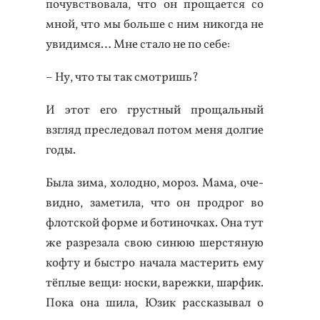
по­чувс­тво­вала, что он про­ща­ет­ся со
мной, что мы боль­ше с ним ни­ког­да не
уви­дим­ся… Мне ста­ло не по се­бе:
– Ну, что ты так смот­ришь?
И этот его грус­тный про­щаль­ный
взгляд прес­ле­довал по­том ме­ня дол­гие
го­ды.
Бы­ла зи­ма, хо­лод­но, мо­роз. Ма­ма, оче­
вид­но, за­мети­ла, что он прод­рог во
флот­ской фор­ме и бо­тиноч­ках. Она тут
же раз­ре­зала свою си­нюю шер­стя­ную
коф­ту и быс­тро на­чала мас­те­рить ему
тёп­лые ве­щи: нос­ки, ва­реж­ки, шар­фик.
По­ка она ши­ла, Юзик рас­ска­зывал о