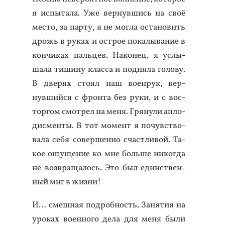
я ис­пы­тала. Уже вер­нувшись на своё
мес­то, за пар­ту, я не мог­ла ос­та­новить
дрожь в ру­ках и ос­трое по­калы­вание в
кон­чи­ках паль­цев. На­конец, я ус­лы­
шала ти­шину клас­са и под­ня­ла го­лову.
В две­рях сто­ял наш во­ен­рук, вер­
нувший­ся с фрон­та без ру­ки, и с вос­
торгом смот­рел на ме­ня. Гря­нули ап­ло­
дис­менты. В тот мо­мент я по­чувс­тво­
вала се­бя со­вер­шенно счас­тли­вой. Та­
кое ощу­щение ко мне боль­ше ни­ког­да
не воз­вра­щалось. Это был единс­твен­
ный миг в жиз­ни!
И… смеш­ная под­робность. За­нятия на
уро­ках во­ен­но­го де­ла для ме­ня бы­ли