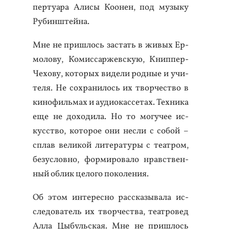
пер­ту­ара Али­сы Ко­онен, под му­зыку
Ру­бин­штей­на.
Мне не приш­лось зас­тать в жи­вых Ер­
мо­лову, Ко­мис­саржев­скую, Книп­пер-
Че­хову, ко­торых ви­дели род­ные и учи­
теля. Не сох­ра­нилось их твор­чес­тво в
ки­нофиль­мах и а­уди­окас­се­тах. Тех­ни­ка
еще не до­ходи­ла. Но то мо­гучее ис­
кусс­тво, ко­торое они нес­ли с со­бой –
сплав ве­ликой ли­тера­туры с те­ат­ром,
бе­зус­ловно, фор­ми­рова­ло нравс­твен­
ный об­лик це­лого по­коле­ния.
Об этом ин­те­рес­но рас­ска­зыва­ла ис­
сле­дова­тель их твор­чес­тва, те­ат­ро­вед
Ал­ла Цы­буль­ская. Мне не приш­лось