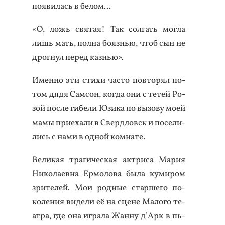
по­яви­лась в бе­лом...
«О, ложь свя­тая! Так сол­гать мог­ла
лишь мать, пол­на бо­язнью, чтоб сын не
дрог­нул пе­ред казнью».
Имен­но эти сти­хи час­то пов­то­рял по­
том дя­дя Сам­сон, ког­да они с те­тей Ро­
зой пос­ле ги­бели Юзи­ка по вы­зову мо­ей
ма­мы при­еха­ли в Свер­дловск и по­сели­
лись с на­ми в од­ной ком­на­те.
Ве­ликая тра­гичес­кая ак­три­са Ма­рия
Ни­кола­ев­на Ер­мо­лова бы­ла ку­миром
зри­телей. Мои род­ные стар­ше­го по­
коле­ния ви­дели её на сце­не Ма­лого те­
ат­ра, где она иг­ра­ла Жан­ну д’Арк в пь­