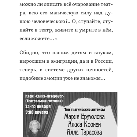
можно ли опи­сать всё оча­рова­ние те­ат­
ра, всю его ма­гичес­кую си­лу над ду­
шою че­лове­чес­кою?.. О, сту­пай­те, сту­
пай­те в те­атр, жи­вите и ум­ри­те в нём,
ес­ли мо­жете…».
Обид­но, что на­шим де­тям и вну­кам,
вы­рос­шим в эмиг­ра­ции, да и в Рос­сии,
те­перь, в сис­те­ме дру­гих цен­ностей,
по­доб­ные эмо­ции уже не зна­комы…