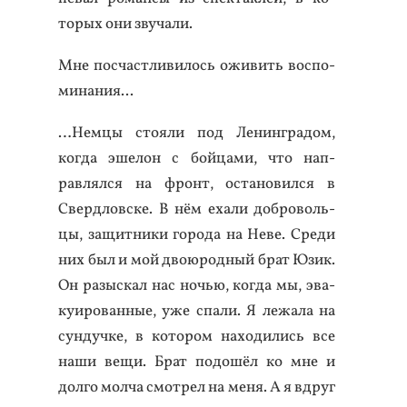
торых они зву­чали.
Мне пос­час­тли­вилось ожи­вить вос­по­
мина­ния...
…Нем­цы сто­яли под Ле­нин­гра­дом,
ког­да эше­лон с бой­ца­ми, что нап­
равлял­ся на фронт, ос­та­новил­ся в
Свер­дловске. В нём еха­ли доб­ро­воль­
цы, за­щит­ни­ки го­рода на Не­ве. Сре­ди
них был и мой дво­юрод­ный брат Юзик.
Он ра­зыс­кал нас ночью, ког­да мы, эва­
ку­иро­ван­ные, уже спа­ли. Я ле­жала на
сун­дучке, в ко­тором на­ходи­лись все
на­ши ве­щи. Брат по­дошёл ко мне и
дол­го мол­ча смот­рел на ме­ня. А я вдруг