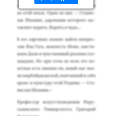
«…Юные ма­ги про­дол­жа­ют рож­дать­ся
на этой зем­ле. Один из них — Ста­нис­
лав Шпа­нин, да­рова­ние ко­торо­го зас­
тавля­ет ве­рить. Ве­рить в чу­до…
В его кар­ти­нах мож­но най­ти им­прес­
сию Ван Го­га, неж­ность Мо­не, мис­ти­
цизм Да­ли и чувс­твен­ный ре­ализм гол­
лан­дцев. Но при этом во всех его по­
лот­нах есть имен­но он, юный маг зем­
ли азер­бай­джан­ской, впи­тав­ший в се­бя
кровь и куль­ту­ру этой Ро­дины — Ста­
нис­лав Шпа­нин.»
Про­фес­сор ис­кусс­тво­веде­ния И­еру­
салим­ско­го Уни­вер­си­тета Гри­горий