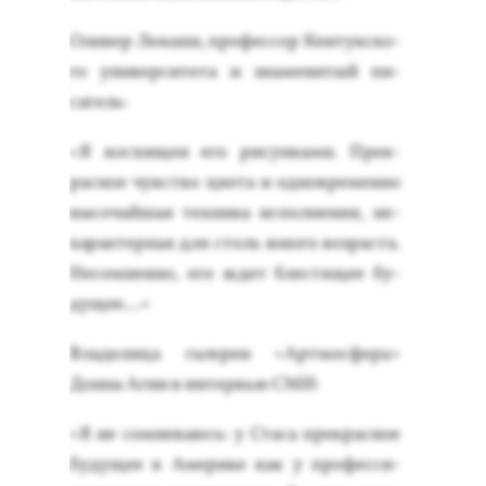
Оли­вер Ле­манн, про­фес­сор Кен­тук­ско­
го уни­вер­си­тета и зна­мени­тый пи­
сатель:
«Я вос­хи­щен его ри­сун­ка­ми. Прек­
расное чувс­тво цве­та и од­новре­мен­но
вы­сочай­шая тех­ни­ка ис­полне­ния, не­
харак­терная для столь юно­го воз­раста.
Не­сом­ненно, его ждет блес­тя­щее бу­
дущее…»
Вла­дели­ца га­лереи «Ар­тмос­фе­ра»
Дон­на Аг­ни в ин­тервью СМИ:
«Я не сом­не­ва­юсь: у Ста­са прек­расное
бу­дущее в Аме­рике как у про­фес­си­