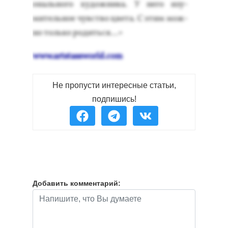
ональ­но­го ху­дож­ни­ка. У не­го изу­
митель­ное чувс­тво цве­та. С этим мож­
но толь­ко ро­дить­ся…»
www.artstassworld.com
Не пропусти интересные статьи,
подпишись!
Добавить комментарий: