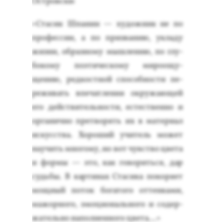
Ос­тровски:
«Ста­сик Шпа­нин — ху­дож­ник не по
про­фес­сии, а по приз­ва­нию, ук­ла­ду
жиз­ни, об­разно­му мыш­ле­нию, по глу­
боко­му по­эти­чес­ко­му ми­ро­ощу­
щению, ред­кос­тной спо­соб­ности пе­
режи­вать впе­чат­ле­ния ок­ру­жа­ющей
его дей­стви­тель­нос­ти, ес­тес­твен­но и
ор­га­нич­но прет­во­рять их в ма­тери­ал
ис­кусс­тва. Хо­роший учи­тель мо­жет
на­учить мно­гому, но вот чувс­тво цве­та
и фор­мы — это, как го­ворить­ся, дар
судь­бы. В кар­ти­нах Ста­сика по­коря­ет
мощ­ный по­ток бо­гато­го от­тенка­ми,
ма­жор­но­го, эмо­ци­ональ­но­го и со­дер­
жа­тель­но на­пол­ненно­го цве­та…»