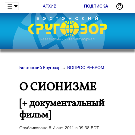
АРХИВ
ПОДПИСКА
независимый интернет-журнал
Бостонский Кругозор
→
ВОПРОС РЕБРОМ
О СИОНИЗМЕ
[+ документальный
фильм]
Опубликовано 8 Июня 2011 в 09:38 EDT