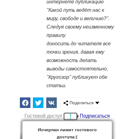
интернете публикацию
"Какой путь ведёт нас к
миру, свободе и величию?".
Следуя своему неизменному
правилу
доносить до читателя все
точки зрения, давая ему
возможность делать
выводы самостоятельно,
"Кругозор" публикует обе
статьи.
Поделиться
Гостевой доступ
Подписаться
Исчерпан лимит гостевого
доступа:(