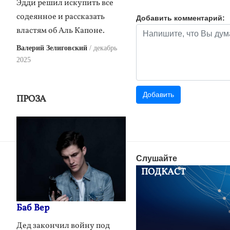
Эдди решил искупить все
содеянное и рассказать
Добавить комментарий:
властям об Аль Капоне.
Валерий Зелиговский
декабрь
2025
ПРОЗА
Слушайте
ПОДКАСТ
Баб Вер
Дед закончил войну под