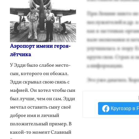
При Ле­нине ник­то не 
нослу­жите­лей и др. в
ках в зас­тенках ор­га­
ва­ле эко­номи­ки и за­
Аэропорт имени героя-
улуч­ши­лась в по­ру Е
лётчика
кру­ги своя. Страх и за
У Эдди было слабое место-
а ин­форма­ции.
сын, которого он обожал.
Это уже ди­аг­ноз. Хо­
Эдди скрывал свою связь с
мафией. Он хотел чтобы сын
был лучше, чем он сам. Эдди
мечтал оставить сыну своё
Кругозор в 
доброе имя и личный
положительный пример. В
какой-то момент Славный