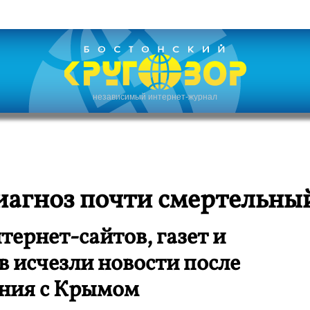
независимый интернет-журнал
диагноз почти смертельны
нтернет-сайтов, газет и
в исчезли новости после
ния с Крымом