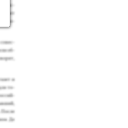
тов ис­
и­на­ет
я ук­ро­
 со­вес­
­ли об­
­ворят,
га­зет и
 для то­
ос­сий­
ав­ший,
. Пос­ле
­ном Де