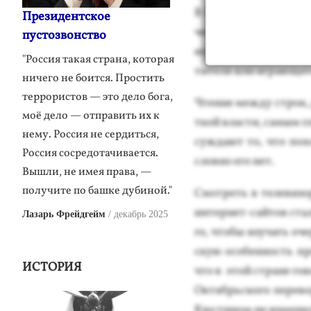
В Рос­сии из средств м
Президентское
чезли но­вос­ти. То ес
пустозвонство
иг­ры с дра­коном, при 
"Россия такая страна, которая
тите­ля или иг­ра­юще­г
ничего не боится. Простить
террористов — это дело бога,
Чте­ние меж­ду строк, д
моё дело — отправить их к
ткой влас­ти, са­мым г
нему. Россия не сердиться,
сужда­ют то, что по­хо
Россия сосредотачивается.
слов­но его нет.
Вышли, не имея права, —
получите по башке дубиной."
Смот­реть в те­леви­зор
ин­тернет-сай­тов ста­л
Лазарь Фрейдгейм
декабрь 2025
го, что­бы изу­чать оч
скую осо­бен­ность пр
ИСТОРИЯ
что в этой стра­не го­в
Ок­тябрь­ско­го пе­рев
Кюс­ти­ном не из­ме­ни