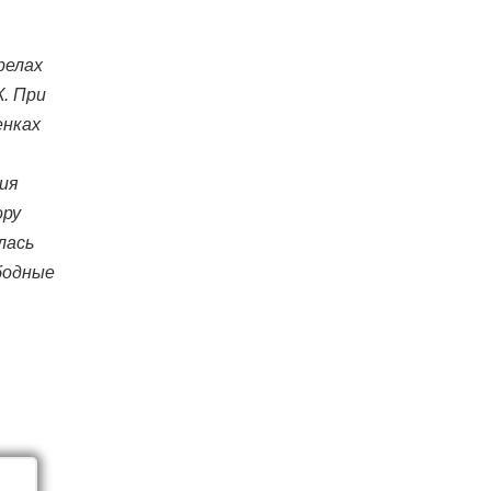
релах
К. При
енках
ция
ору
лась
ободные