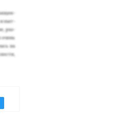
вя­щен­
 и пыт­
не, раз­
 и очень
лась на
с­ности,
K