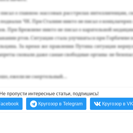
пи­сал о глав­ном: мас­со­вых расс­тре­лах ин­телли­ген­ции, с
 под­ва­лах ЧК. При Ста­лине ник­то не пи­сал о кон­цла­герях
нов. При Бреж­не­ве ник­то не пи­сал о ка­ратель­ной ме­дици­
тыка­нии ртов. Си­ту­ация ста­ла улуч­шать­ся при Гор­ба­чеве
ль­ци­на. За вре­мя же прав­ле­ния Пу­тина си­ту­ация вер­ну­
п­ре­ты ско­вали да­же са­мые сво­бод­ные ор­га­ны: не бе­зопа
рошо, еже­ли не смер­тель­ный…
Не пропусти интересные статьи, подпишись!
Facebook
Кругозор в Telegram
Кругозор в V