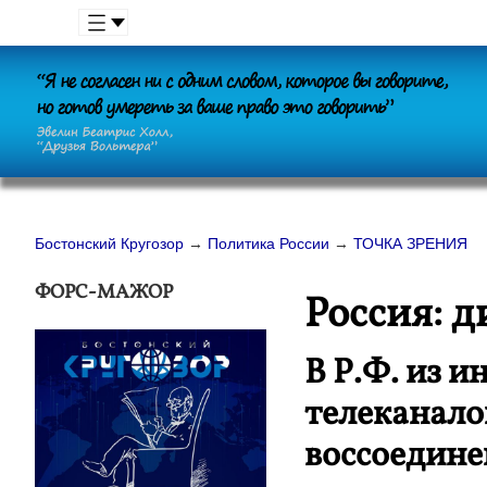
Бостонский Кругозор
→
Политика России
→
ТОЧКА ЗРЕНИЯ
ФОРС-МАЖОР
Россия: 
В Р.Ф. из и
телеканало
воссоедине