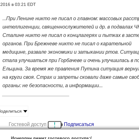
2016 в 03:21 EDT
...При Ленине никто не писал о главном: массовых расст
интеллигенции, священнослужителей и др. в подвалах Ч
Сталине никто не писал о концлагерях и пытках в заст
органов. При Брежневе никто не писал о карательной
медицине, развале экономики и затыкании ртов. Ситуа
стала улучшаться при Горбачеве и очень улучшилась в п
Ельцина. За время же правления Путина ситуация верну
на круги своя. Страх и запреты сковали даже самые св
органы: не безопасности, а информации...
________________________
оделиться
Гостевой доступ
Подписаться
Исчерпан лимит гостевого доступа:(