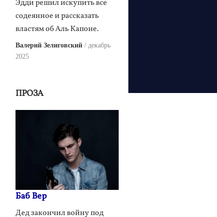
Эдди решил искупить все
содеянное и рассказать
властям об Аль Капоне.
Валерий Зелиговский
декабрь
2025
ПРОЗА
Баб Вер
Дед закончил войну под