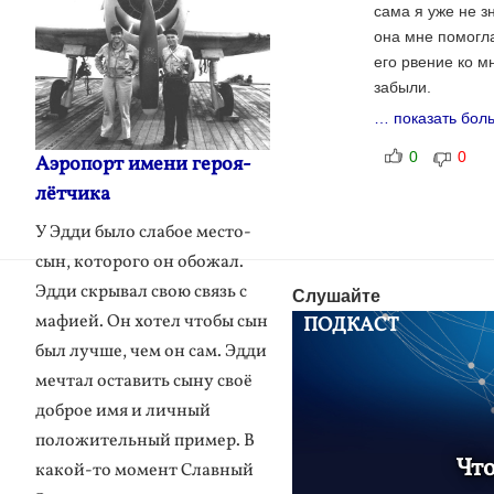
сама я уже не з
она мне помогла
его рвение ко м
забыли.
… показать бол
0
0
Аэропорт имени героя-
лётчика
У Эдди было слабое место-
сын, которого он обожал.
Эдди скрывал свою связь с
Слушайте
мафией. Он хотел чтобы сын
ПОДКАСТ
был лучше, чем он сам. Эдди
мечтал оставить сыну своё
доброе имя и личный
положительный пример. В
Что
какой-то момент Славный