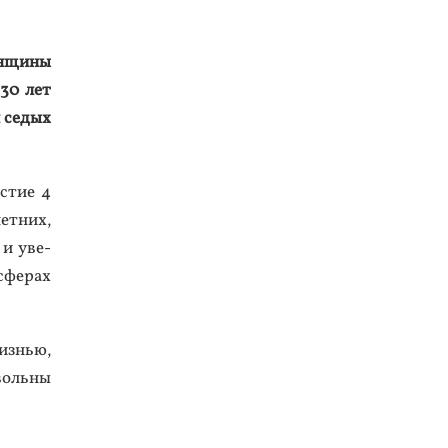
н­щи­ны
 30 лет
 се­дых
с­тие 4
ет­них,
 и уве­
сфе­рах
 жизнью,
воль­ны