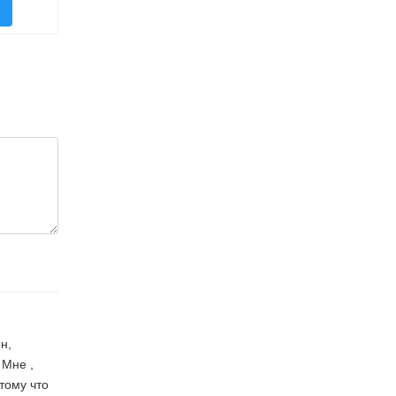
K
н,
 Мне ,
тому что