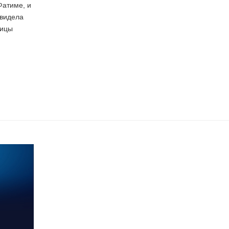
Фатиме, и
увидела
дицы