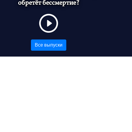
обретёт бессмертие?
Все выпуски