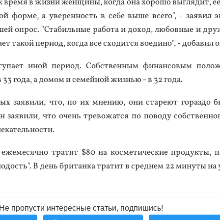
 вре­мя в жиз­ни жен­щи­ны, ког­да она хо­рошо выг­ля­дит, ее
ой фор­ме, а уве­рен­ность в се­бе вы­ше все­го", - за­явил э
шей оп­рос. "Ста­биль­ные ра­бота и до­ход, лю­бов­ные и дру­
­ет та­кой пе­ри­од, ког­да все схо­дит­ся во­еди­но", - до­бавил о
ту­па­ет иной пе­ри­од. Собс­твен­ным фи­нан­со­вым по­лож
33 го­да, а до­мом и се­мей­ной жизнью - в 32 го­да.
ых за­яви­ли, что, по их мне­нию, они ста­ре­ют го­раз­до б
за­яви­ли, что очень тре­вожат­ся по по­воду собс­твен­но­
е­катель­нос­ти.
 еже­месяч­но тра­тят $80 на кос­ме­тичес­кие про­дук­ты, п
одость". В день бри­тан­ка тра­тит в сред­нем 22 ми­нуты на 
Не пропусти интересные статьи, подпишись!