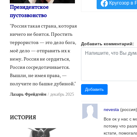
Кругозор в 
Президентское
пустозвонство
"Россия такая страна, которая
ничего не боится. Простить
террористов — это дело бога,
Добавить комментарий:
моё дело — отправить их к
нему. Россия не сердиться,
Россия сосредотачивается.
Вышли, не имея права, —
получите по башке дубиной."
Лазарь Фрейдгейм
декабрь 2025
nevesta
(росси
ИСТОРИЯ
Все ок у нас с 
потому что разл
кстати, помогал