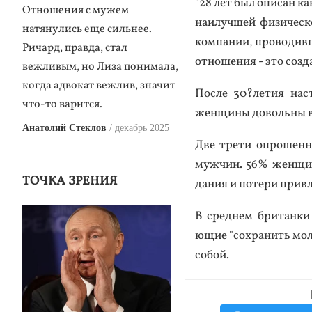
"28 лет был опи­сан как
Отношения с мужем
на­илуч­шей фи­зичес­к
натянулись еще сильнее.
ком­па­нии, про­водив­
Ричард, правда, стал
от­но­шения - это соз­да
вежливым, но Лиза понимала,
когда адвокат вежлив, значит
Пос­ле 30?ле­тия нас­
что-то варится.
жен­щи­ны до­воль­ны в 
Анатолий Стеклов
декабрь 2025
Две тре­ти оп­ро­шен­н
муж­чин. 56% жен­щин 
ТОЧКА ЗРЕНИЯ
дания и по­тери прив­л
В сред­нем бри­тан­ки
ющие "сох­ра­нить мо­л
со­бой.