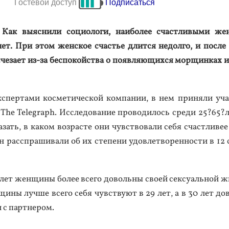
Гостевой доступ
Подписаться
ак вы­яс­ни­ли со­ци­оло­ги, на­ибо­лее счас­тли­выми же
лет. При этом жен­ское счастье длит­ся не­дол­го, и пос­ле
е­за­ет из-за бес­по­кой­ства о по­яв­ля­ющих­ся мор­щинках и
­спер­та­ми кос­ме­тичес­кой ком­па­нии, в нем при­няли уча
The Telegraph. Ис­сле­дова­ние про­води­лось сре­ди 25?65?л
зать, в ка­ком воз­расте они чувс­тво­вали се­бя счас­тли­вее
н расс­пра­шива­ли об их сте­пени удов­летво­рен­ности в 12 
 лет жен­щи­ны бо­лее все­го до­воль­ны сво­ей сек­су­аль­ной
щи­ны луч­ше все­го се­бя чувс­тву­ют в 29 лет, а в 30 лет до­
 с пар­тне­ром.