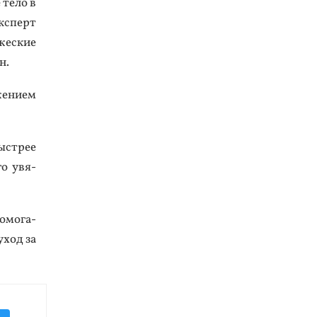
 те­ло в
к­сперт
жес­кие
н.
е­ни­ем
ыс­трее
го увя­
о­мога­
уход за