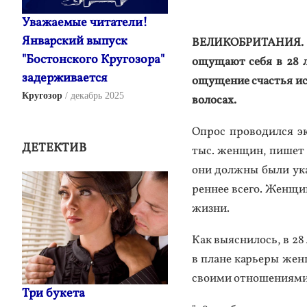
Уважаемые читатели!
Январский выпуск
ВЕ­ЛИКОБ­РИ­ТАНИЯ. К
"Бостонского Кругозора"
ощу­ща­ют се­бя в 28 
задерживается
ощу­щение счастья ис­ч
Кругозор
декабрь 2025
во­лосах.
Оп­рос про­водил­ся эк
ДЕТЕКТИВ
тыс. жен­щин, пи­шет 
они дол­жны бы­ли ука­
рен­нее все­го. Жен­щи
жиз­ни.
Как вы­яс­ни­лось, в 28
в пла­не карь­еры жен­
сво­ими от­но­шени­ями
Три букета