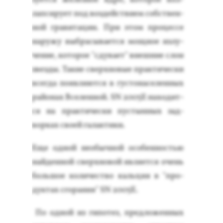
лапси­ру­ет под воз­дей­стви­ем собс­твен­
ной гра­вита­ции. При этом про­цес­се
на­ружу выб­ра­сыва­ет­ся мощ­ное из­лу­
чение, ко­торое "сду­ва­ет" внеш­ние слои
звез­ды. Та­кие свер­хно­вые прак­ти­чес­ки
всег­да по­яв­ля­ют­ся в гус­то­насе­лен­ных
рай­онах Все­лен­ной. SN 2005E на­ходит­
ся на прак­ти­чес­ки пус­тынных зад­
ворках сво­ей га­лак­ти­ки.
Еще од­ной не­обыч­ной осо­бен­ностью
най­ден­ной свер­хно­вой яв­ля­ет­ся очень
боль­шое ко­личес­тво каль­ция в "про­
дук­тах сго­рания" SN 2005E.
По од­ной из ги­потез, пред­ло­жен­ных