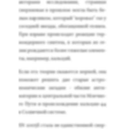
ав­то­рами ис­сле­дова­ния, стран­ная
свер­хно­вая в прош­лом мог­ла быть бе­
лым кар­ли­ком, ко­торый "во­ровал" газ у
со­сед­ней звез­ды, обо­гащен­ной ге­ли­ем.
При взры­ве про­ис­хо­дят ре­ак­ции тер­
мо­ядер­но­го син­те­за, в ко­торых из ге­
лия рож­да­ют­ся бо­лее тя­желые эле­мен­
ты, нап­ри­мер, каль­ций.
Ес­ли эта те­ория ока­жет­ся вер­ной, она
по­может ре­шить две ста­рые ас­тро­
номи­чес­кие за­гад­ки - оби­лие ан­ти­
мате­рии в цен­траль­ной час­ти Млеч­но­
го Пу­ти и про­ис­хожде­ние каль­ция-44
в Сол­нечной сис­те­ме.
SN 2005E ста­ла не единс­твен­ной свер­