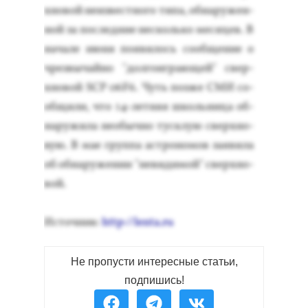
хно­вой не­из­вес­тно­го ти­па, об­на­ружен­
ной за пос­ледние нес­коль­ко ме­сяцев. В
на­чале и­юня по­яви­лось со­об­ще­ние о
чрез­вы­чай­но "дол­го­иг­ра­ющей" свер­
хно­вой SCP 06F6. Чуть поз­же СМИ со­
об­щи­ли, что 14-лет­няя школь­ни­ца об­
на­ружи­ла не­обыч­но тус­клую свер­хно­
вую. В мае груп­па ас­тро­номов за­яви­ла
об об­на­руже­нии "не­види­мой" свер­хно­
вой.
Ис­точник:
http://lenta.ru
Не пропусти интересные статьи,
подпишись!