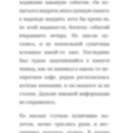
хо­див­шие на­кану­не со­бытия. Он по­
пытал­ся нап­рячь не­пос­лушную па­мять
в на­деж­де вы­удить хо­тя бы кро­хи из,
по всей ви­димос­ти, бо­гатых со­бытий
вче­раш­не­го ве­чера. Но мыс­ли пу­
тались, и из пох­мель­ной су­мяти­цы
всплы­вал ка­кой-то ха­ос. Пос­ледним
был чу­дом за­цепив­ший­ся в па­мяти
эпи­зод, как он вы­пивал в ка­ком-то не­
оп­рятном ка­фе, ря­дом рас­по­лага­лась
ве­сёлая ком­па­ния, и он ока­зал­ся за их
сто­лом. Даль­ше ни­какой ин­форма­ции
не сох­ра­нилось.
По вис­кам сту­чало куз­нечным мо­
лотом, мел­ко тряс­лись ру­ки, и нес­
терпи­мо хо­телось от­лить. В щед­ро