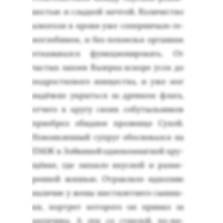
ностью и слад­кой меч­той. Ко­личес­тво
ал­ко­голя в кро­ви уже со­пер­ни­чало ге­
мог­ло­бином, и без пох­мелья ор­га­низм
от­ка­зывал­ся фун­кци­они­ровать. От
час­тых за­по­ев Ва­лер­ка вско­ре усох до
под­рос­тко­вого изя­щес­тва, и уже мог
на­дёж­но ук­рыть­ся за древ­ком фла­га,
от­че­го в кру­гу сво­их со­бутыль­ни­ков
при­об­рел обид­ное проз­ви­ще Су­хой.
Но­во­яв­ленный суп­руг обос­но­вал­ся на
ПМЖ в Зой­ки­ной од­но­ком­натной хру­
щёв­ке, где за­пах­ло вкус­ной и раз­ме­
рен­ной жизнью. От­равля­ло идил­лию
на­личие у же­ны шес­ти­лет­не­го сы­ниш­
ки, пор­трет ко­торо­го он при­нял за
амур­чи­ка. А лук со стре­лой, по-ви­