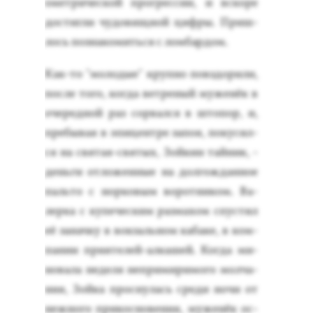
омет­ри­чес­кой прог­рессии, и вско­ре
дос­тигли чу­довищ­ной циф­ры. Приш­
лось поз­на­комить­ся с лом­бардом.
Как-то "мо­лодые" круп­но пов­здо­рили,
пос­ле то­го, ког­да вет­ре­ный му­женёк в
оче­ред­ной раз сор­вался в што­пор, и,
пре­бывая в эпи­цен­тре за­поя, по­кусил­
ся на свя­тая-свя­тых, Зой­кин тай­ник, -
день­ги от­ло­жен­ные на дол­гождан­ное
паль­то с нор­ко­вым во­рот­ни­ком. Ва­
лер­ка с ку­печес­ким раз­ма­хом спус­тил
её за­нач­ку в вок­заль­ном ка­баке, в ком­
па­нии при­яте­лей-ал­ка­шей. Ког­да ми­
нова­ла не­деля неп­ри­мири­мого мол­ча­
ния, Зой­ка прос­ну­лась сре­ди но­чи от
неж­но­го при­кос­но­вения, му­женёк ос­