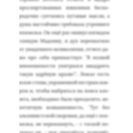
прос­пирто­ван­ных из­ви­линах бес­по­
рядоч­но су­ети­лись пу­таные мыс­ли, а
ду­ша нас­той­чи­во тре­бова­ла ут­ренне­го
пох­мелья. Он ещё раз оки­нул взгля­дом
спя­щую Ма­дон­ну, и дух пе­рех­ва­тило
от уви­ден­но­го ве­лико­лепия, от­че­го да­
же про се­бя прих­вас­тнул: "В пол­ной
нев­ме­ня­емос­ти ухит­рился за­кад­рить
та­кую яд­рё­ную кра­лю!". Ле­жал гость
воз­ле сте­ны, ук­ра­шен­ной пес­трым ков­
ром и, что­бы выб­рать­ся на по­иск кло­
зета, не­об­хо­димо бы­ло пре­одо­леть ап­
пе­тит­ную воз­вы­шен­ность. "Тут без
аль­пи­нист­ской сно­ров­ки, да ещё с пох­
мелья, не пе­ремах­нуть, - с тос­кой по­
думал он, - щас прос­нётся, пси­ханёт,