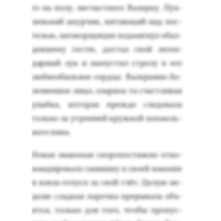
го на по­лу, нес­час­тно­го Ва­лер­ку. Пух­
лень­кий амур­чик, ви­та­ющий над пос­
телью, за­говор­щицки под­мигнул обал­
девше­му гос­тю, дос­тал свой ле­ген­
дарный лук и вы­пус­тил стре­лу в его
люб­ве­обиль­ное сер­дце. Ва­лер­ки­но бо­
лез­ненное ли­цо, оза­рила та счас­тли­вая
улыб­ка, ко­торая преж­де сле­дова­ла
толь­ко за ут­ренней круж­кой пох­мель­
но­го пи­ва.
Но­вая зна­комая ско­ропос­тижно от­ко­
ман­ди­рова­ла сы­ниш­ку к сво­ей ма­маше
и взя­ла от­пуск за свой счёт. Це­лую не­
делю слад­кая па­роч­ка пре­рыва­ла объ­
ятья, толь­ко для то­го, что­бы про­пус­