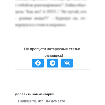
с то­бой не раз­го­вари­ва­ем!". Зой­ка обал­
де­ла: "Как же? А ЭТО?..". "Не пу­тай, это
- раз­ные ве­щи!!!" - бур­кнул он, от­
вернул­ся к сте­не и зах­ра­пел.
Не пропусти интересные статьи,
подпишись!
Добавить комментарий: