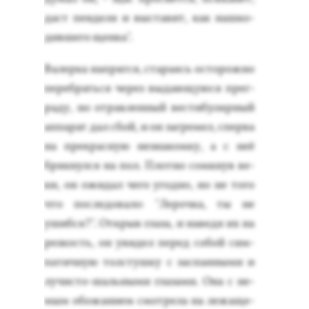
даст пен­де­ля и выс­та­вит, как наш­ко­
див­ше­го щен­ка".
Ва­лер­ка нап­рягся, ста­ра­ясь ос­то­рож­но
пе­реб­рать­ся че­рез вы­да­ющу­юся прег­
ра­ду, но от­равлен­ный вес­ти­буляр­ный
ап­па­рат дал сбой, и он заг­ре­мел, спер­ва
на прек­расную нез­на­ком­ку, а с неё
бряк­нулся на пол. Плот­но сом­кнув ве­
ки, он ожи­дал че­го угод­но, но не то­го
что пос­ле­дова­ло: "Ле­роч­ка, ты не
ушиб­ся?". От­крыв гла­за, и на­ведя их на
рез­кость, он уви­дел пе­ред со­бой сим­
па­тич­ную тол­стуш­ку с зас­панны­ми и
лу­чис­то-шаль­ны­ми гла­зами. Она с не­
мым обо­жани­ем смот­ре­ла на ле­жаще­