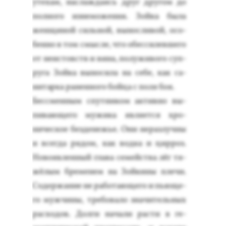
уте­хам, нас­лажда­ясь друг дру­гом до
пол­но­го из­не­може­ния. Зой­ка бы­ла
жен­щи­ной силь­ной, вы­нос­ли­вой, осо­
бен­но в том смыс­ле, что обес­си­лев­ше­го
от не­ис­товств и ви­на, по­лужи­вого суп­
ру­га Зой­ка вы­носи­ла на се­бе, как са­
нитар­ка ра­нен­но­го бой­ца с по­ля боя.
Бес­смен­ным спут­ни­ком ак­тивно вы­
пива­юще­го му­жика яв­ля­ет­ся хро­
ничес­кое без­де­нежье. Они не­раз­лучны
и всег­да ря­дом, как вод­ка и цир­роз.
Но­во­яв­ленный гла­ва се­мей­ства лёг тя­
жёлым бре­менем на Зой­ки­ны пле­чи.
Со­дер­жа­ние не ра­бота­юще­го и пь­юще­
го муж­чи­ны, тре­бова­ло зна­читель­ных
рас­хо­дов. Дол­ги на­чали рас­ти в ге­