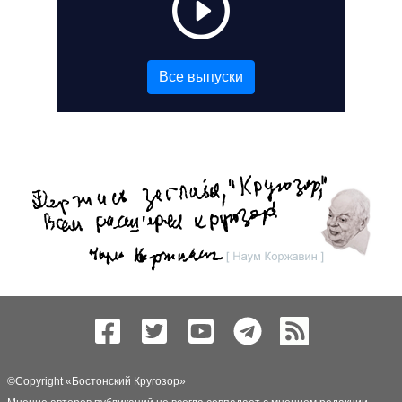
Все выпуски
©Copyright «
Бостонский Кругозор
»