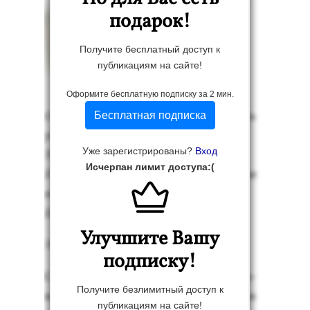
подарок!
Получите бесплатный доступ к
публикациям на сайте!
Оформите бесплатную подписку за 2 мин.
Ой, где был я вче­ра - не най­ду, хоть
Бесплатная подписка
убей.
Уже зарегистрированы?
Вход
Толь­ко пом­ню, что сте­ны - с обо­ями,
Исчерпан лимит доступа:(
Пом­ню - Клав­ка бы­ла, и под­ру­га при
ей,
Це­ловал­ся на кух­не с обо­ими.
Улучшите Вашу
/В.Вы­соц­кий/
подписку!
Со сво­ей бу­дущей же­ной Ва­лер­ка поз­
Получите безлимитный доступ к
на­комил­ся... в пос­те­ли. Од­нажды он
публикациям на сайте!