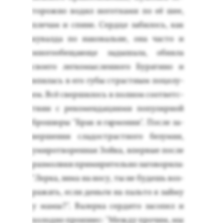
то­рож­но во­дил но­гот­ка­ми по её шее,
пле­чам и спи­не. Сер­дце за­билось, как
ку­вал­да по на­коваль­не, она час­то и
мно­го­обе­ща­юще за­дыша­ла, об­ня­ла
сво­его лег­ко­мыс­ленно­го Бу­рати­но и
впи­лась в его гу­бы страс­тным по­целу­
ем. Всё свер­ши­лось в пол­ном со­от­ветс­
твии с ре­комен­да­ци­ями по­пуляр­ной
бро­шюры "Брак и гар­мо­ния". Пос­ле за­
вер­ше­ния сла­дос­трастно­го бе­зумия,
уми­рот­во­рен­ная Зой­ка, впер­вые пос­ле
раз­мол­вки при­мири­тель­но за­гово­рила:
"Лер­ка, зи­ма на но­су, ты не бу­дешь воз­
ра­жать, ес­ли день­ги на паль­то я зай­му
у ма­мы?". Ва­лер­ка сер­ди­то за­сопел и
хо­лод­но про­из­нес: "Меж­ду про­чим, мы