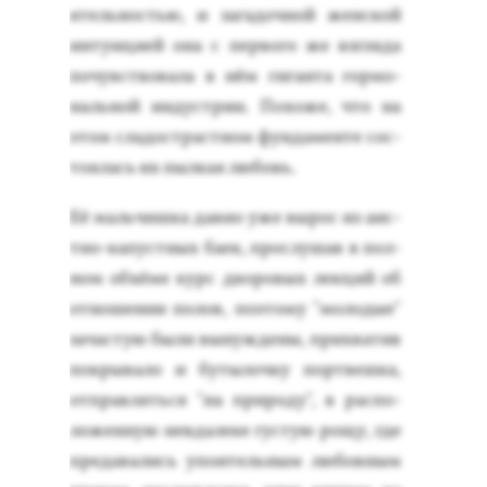
ятель­ностью, и за­гадоч­ной жен­ской
ин­ту­ици­ей она с пер­во­го же взгля­да
по­чувс­тво­вала в нём ги­ган­та гор­мо­
наль­ной ин­дус­трии. По­хоже, что на
этом сла­дос­трастном фун­да­мен­те сос­
то­ялась их пыл­кая лю­бовь.
Её маль­чиш­ка дав­но уже вы­рос из а­ис­
тно-ка­пус­тных ба­ек, прос­лу­шав в пол­
ном объ­ёме курс дво­ровых лек­ций об
от­но­шении по­лов, по­это­му "мо­лодые"
за­час­тую бы­ли вы­нуж­де­ны, прих­ва­тив
пок­ры­вало и бу­тылоч­ку пор­твеш­ка,
от­прав­лять­ся "на при­роду", в рас­по­
ложен­ную нев­да­леке гус­тую ро­щу, где
пре­дава­лись упо­итель­ным лю­бов­ным