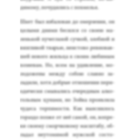
димо­му, по­чуди­лись с пох­мелья.
Шкет был из­ба­лован до омер­зе­ния, он
це­лыми дня­ми бе­сил­ся со сво­ею ма­
лень­кой пу­чег­ла­зой суч­кой, злоб­ной и
виз­гли­вой тварью, не­ис­то­во рев­но­вав­
шей но­вого жиль­ца к сво­им лю­бимым
хо­зя­евам. Но, всем на удив­ле­ние, мо­
лодо­жены меж­ду со­бою слав­но за­
лади­ли, хо­тя доб­рые от­но­шения пе­ри­
оди­чес­ки смы­вались оче­ред­ным ал­ко­
голь­ным цу­нами, но Зой­ка про­яв­ля­ла
чу­деса тер­пи­мос­ти. Как вы­яс­ни­лось
го­раз­до поз­же от неё са­мой, он, воп­ре­
ки сво­ему смор­чко­вому мас­шта­бу, об­
ла­дал не­уто­мимой муж­ской сос­то­