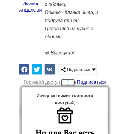
Леонид
с обоями,
АНЦЕЛОВИЧ
Помню - Клавка была, и
подруга при ей,
Целовался на кухне с
обоими.
/В.Высоцкий/
Поделиться
Гостевой доступ
Подписаться
Исчерпан лимит гостевого
доступа:(
Но для Вас есть