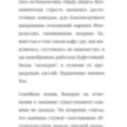
тить по бо­каль­чи­ку Аб­рау-Дюр­со. Вул­
ка­ничес­кая страсть ока­залась дос­та­
точ­ным по­водом для бла­гопо­луч­но­го
за­вер­ше­ния от­но­шений мар­шем Мен­
дель­со­на, пи­ликав­шим хму­рым ба­
янис­том в том са­мом ка­фе, где, как вы­
яс­ни­лось, сос­то­ялось их зна­комс­тво, и
где но­воб­рачная ра­бота­ла бу­фет­чи­цей.
Зва­ли "мо­лодую", в от­ли­чие от пре­
дыду­щих пас­сий, буд­ничным име­нем
Зоя.
Се­мей­ная жизнь Ва­лер­ки на от­но­
шение к вы­пив­ке су­щес­твен­но­го вли­
яния не ока­зала. Он ис­крен­не счи­тал,
что вы­пив­ка слу­жит смяг­ча­ющим об­
сто­ятель­ством меж­ду гнус­ной ре­аль­