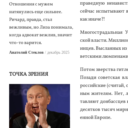
пра­вед­ную не­навист
Отношения с мужем
сей­час ис­пы­тыва­ют 
натянулись еще сильнее.
как ина­че?!
Ричард, правда, стал
вежливым, но Лиза понимала,
Мно­гос­тра­даль­ная У
когда адвокат вежлив, значит
ской влас­ти. Мил­ли­о
что-то варится.
ин­цев. Выс­ланных из 
Анатолий Стеклов
декабрь 2025
вет­ски­ми люм­пе­нами 
По­том зверс­тва гит­л
ТОЧКА ЗРЕНИЯ
По­зади со­вет­ская в
рос­сий­ские (счи­тай,
ным жи­телям. Нет, лю
тавля­ют дон­бас­сцев
де­сят­ков ты­сяч мир­н
ен­ной Ев­ро­пе.