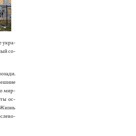
 ук­ра­
ный со­
о­зади.
неш­ние
по мир­
­ты ос­
. Жизнь
с­ле­во­