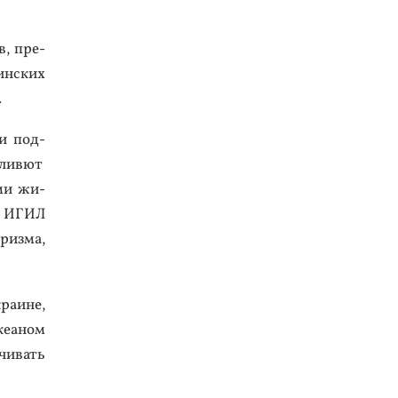
в, пре­
­ин­ских
.
 и под­
е­ливют
­ми жи­
й. ИГИЛ
­риз­ма,
ра­ине,
ке­аном
чи­вать