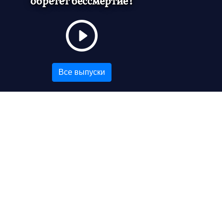
обретёт бессмертие?
Все выпуски