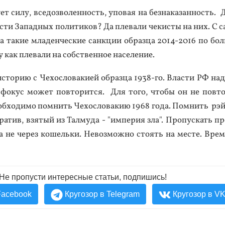
т си­лу, все­доз­во­лен­ность, упо­вая на без­на­казан­ность.
ости За­пад­ных по­лити­ков? Да пле­вали че­кис­ты на них. С с
а та­кие мла­ден­ческие сан­кции об­разца 2014-2016 по бол
у как пле­вали на собс­твен­ное на­селе­ние.
­то­рию с Че­хос­ло­ваки­ей об­разца 1938-го. Влас­ти РФ на­де
фо­кус мо­жет пов­то­рит­ся. Для то­го, что­бы он не пов­то­
­об­хо­димо пом­нить Че­хос­ло­вакию 1968 го­да. Пом­нить рэй­
ратив, взя­тый из Тал­му­да - "им­пе­рия зла". Про­пус­кать пр
а не че­рез ко­шель­ки. Не­воз­можно сто­ять на мес­те. Вре­
Не пропусти интересные статьи, подпишись!
Facebook
Кругозор в Telegram
Кругозор в V