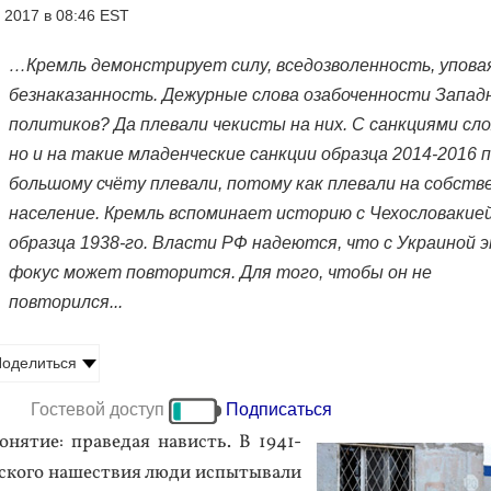
 2017 в 08:46 EST
…Кремль демонстрирует силу, вседозволенность, упова
безнаказанность. Дежурные слова озабоченности Запад
политиков? Да плевали чекисты на них. С санкциями сло
но и на такие младенческие санкции образца 2014-2016 
большому счёту плевали, потому как плевали на собств
население. Кремль вспоминает историю с Чехословакие
образца 1938-го. Власти РФ надеются, что с Украиной 
фокус может повторится. Для того, чтобы он не
повторился...
оделиться
Гостевой доступ
Подписаться
о­нятие: пра­ведая на­висть. В 1941-
ско­го на­шес­твия лю­ди ис­пы­тыва­ли