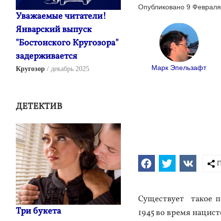
Опубликовано 9 Февраля
Уважаемые читатели!
Январский выпуск
"Бостонского Кругозора"
задерживается
Марк Эпельзафт
Кругозор
декабрь 2025
ДЕТЕКТИВ
П
Су­щес­тву­ет та­кое п
Три букета
1945 во вре­мя на­цист­