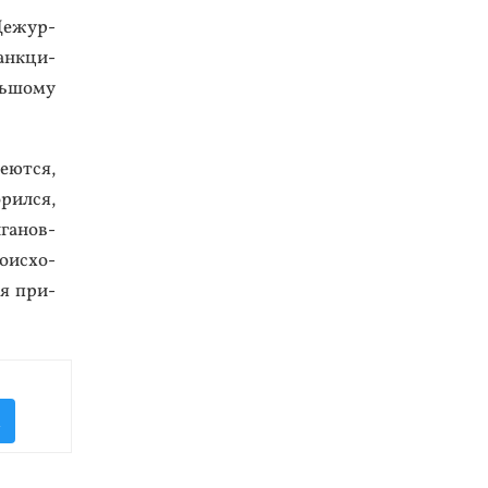
 Де­жур­
ан­кци­
ь­шо­му
­ют­ся,
рил­ся,
га­нов­
о­ис­хо­
мя при­
K