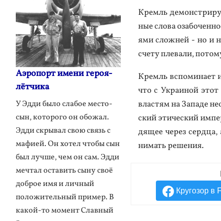
Кремль де­монс­три­ру­е
ные сло­ва оза­бочен­н
ями слож­ней - но и н
сче­ту пле­вали, по­том
Аэропорт имени героя-
Кремль вспо­мина­ет ис
лётчика
что с Ук­ра­иной этот 
У Эдди было слабое место-
влас­тям на За­паде не
сын, которого он обожал.
ский эти­чес­кий им­пе­
Эдди скрывал свою связь с
дящее че­рез сер­дца, 
мафией. Он хотел чтобы сын
нимать ре­шения.
был лучше, чем он сам. Эдди
мечтал оставить сыну своё
доброе имя и личный
Кругозор в 
положительный пример. В
какой-то момент Славный