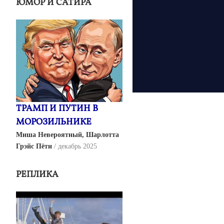
ЮМОР И САТИРА
ТРАМП И ПУТИН В
МОРОЗИЛЬНИКЕ
Миша Невероятный, Шарлотта
Грэйс Пёти
декабрь 2025
РЕПЛИКА