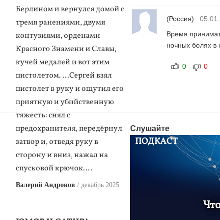
Берлином и вернулся домой с
(Россия)
05.01
тремя ранениями, двумя
Время принимать
контузиями, орденами
ночных болях в 
Красного Знамени и Славы,
кучей медалей и вот этим
0
0
пистолетом. …Сергей взял
пистолет в руку и ощутил его
приятную и убийственную
тяжесть: снял с
предохранителя, передёрнул
Слушайте
ПОДКАСТ
затвор и, отведя руку в
сторону и вниз, нажал на
спусковой крючок….
Валерий Андронов
декабрь 2025
Что