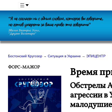
Бостонский Кругозор
→
Ситуация в Украине
→
ЭПИЦЕНТР
ФОРС-МАЖОР
Время пр
Обстрелы А
агрессии в 
малодушие