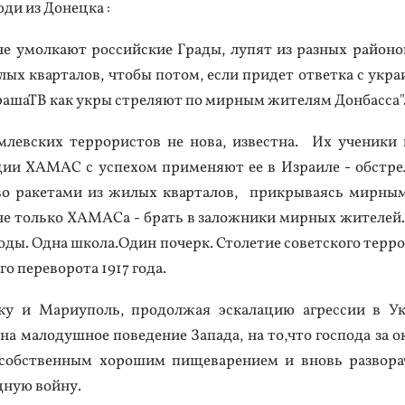
ди из До­нец­ка :
е умол­ка­ют рос­сий­ские Гра­ды, лу­пят из раз­ных рай­оно
ых квар­та­лов, что­бы по­том, ес­ли при­дет от­ветка с ук­ра
ра­шаТВ как ук­ры стре­ля­ют по мир­ным жи­телям Дон­басса"
­лев­ских тер­ро­рис­тов не но­ва, из­вес­тна. Их уче­ники
ции ХА­МАС с ус­пе­хом при­меня­ют ее в Из­ра­иле - обс­тр
тво ра­кета­ми из жи­лых квар­та­лов, прик­ры­ва­ясь мир­ны
а не толь­ко ХА­МАСа - брать в за­лож­ни­ки мир­ных жи­теле
тоды. Од­на шко­ла.Один по­черк. Сто­летие со­вет­ско­го тер­ро
го пе­рево­рота 1917 го­да.
в­ку и Ма­ри­уполь, про­дол­жая эс­ка­лацию аг­рессии в Ук­
на ма­лодуш­ное по­веде­ние За­пада, на то,что гос­по­да за о
ть собс­твен­ным хо­рошим пи­щева­рени­ем и вновь раз­во­ра
­ную вой­ну.