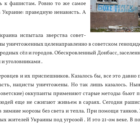
ь к фа­шис­там. Ров­но то же са­мое
в Ук­ра­ине: пра­вед­ную не­нависть. А
к­ра­ина ис­пы­тала зверс­тва со­вет­
ны унич­то­жен­ных це­ленап­равлен­но в со­вет­ском ге­ноци­де
род­ных сёл и го­родов. Обес­кров­ленный Дон­басс, за­селен­
и уго­лов­ни­ками .
е­ров­цев и их прис­пешни­ков. Ка­залось бы, все это дав­но п
ласть, на­цис­ты унич­то­жены. Но так лишь ка­залось. Ны­
 со­вет­ские) ок­ку­пан­ты при­меня­ют ста­рые ме­тоды: бь­ют 
­дей еще не сжи­га­ют живь­ем в са­ра­ях. Се­год­ня ра­шис
 в зим­ние мо­розы без све­та и теп­ла. При по­мощи тан­ков
ых жи­телей Ук­ра­ины под уг­ро­зой . И это 21-ом ве­ке. В по