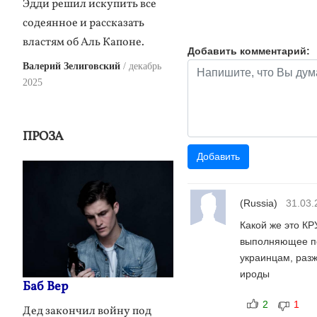
Эдди решил искупить все
содеянное и рассказать
властям об Аль Капоне.
Добавить комментарий:
Валерий Зелиговский
декабрь
2025
ПРОЗА
(Russia)
31.03.
Какой же это К
выполняющее пол
украинцам, разж
ироды
Баб Вер
2
1
Дед закончил войну под