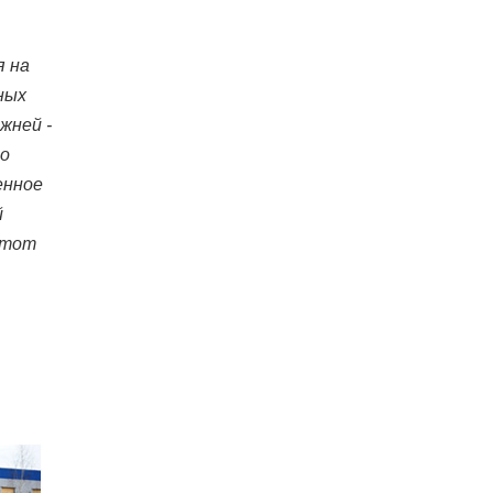
я на
ных
жней -
по
енное
й
этот