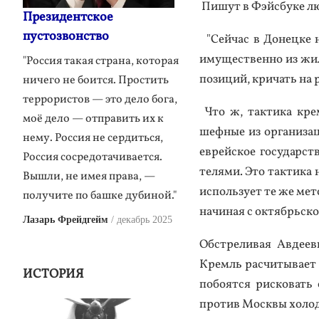
Пи­шут в Фэй­сбу­ке лю­
Президентское
пустозвонство
"Сей­час в До­нец­ке н
иму­щес­твен­но из жи­л
"Россия такая страна, которая
по­зиций, кри­чать на 
ничего не боится. Простить
террористов — это дело бога,
Что ж, так­ти­ка крем
моё дело — отправить их к
шефные из ор­га­низа­
нему. Россия не сердиться,
ев­рей­ское го­сударс­
Россия сосредотачивается.
теля­ми. Это так­ти­к
Вышли, не имея права, —
ис­поль­зу­ет те же ме­
получите по башке дубиной."
на­чиная с ок­тябрь­ско­
Лазарь Фрейдгейм
декабрь 2025
Обс­тре­ливая Ав­де­е
Кремль рас­чи­тыва­ет 
ИСТОРИЯ
по­бо­ят­ся рис­ко­ва
про­тив Мос­квы хо­лод