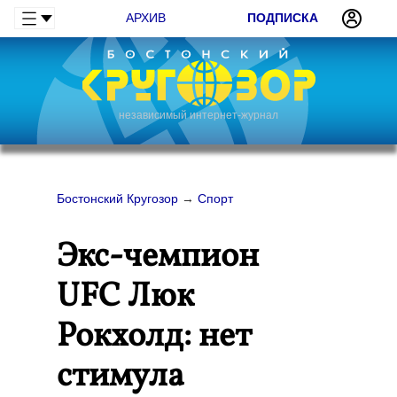
АРХИВ
ПОДПИСКА
независимый интернет-журнал
Бостонский Кругозор
→
Спорт
Экс-чемпион
UFC Люк
Рокхолд: нет
стимула