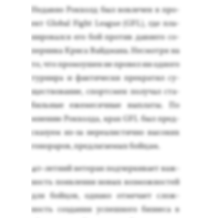
Не­дав­но Рок­холд был вов­ле­чен в про­
ект Global Fight League (GFL), где пла­
ниро­вал­ся его бой про­тив дав­не­го со­
пер­ни­ка Кри­са Вай­дма­на. Нес­мотря на
то, что про­мо­ушен не про­вел ни од­но­го
тур­ни­ра и фак­ти­чес­ки прек­ра­тил су­
щес­тво­вание, спорт­смен по­лучал ста­
биль­ные еже­месяч­ные вып­ла­ты. По
мне­нию Рок­холда, крах GFL был пред­
ска­зу­ем из-за не­ре­алис­тично вы­соких
го­нора­ров, пред­ла­га­емых бой­цам.
40-лет­ний ве­теран под­черки­ва­ет важ­
ность по­яв­ле­ния но­вых воз­можнос­тей
для бой­цов, од­на­ко от­ме­ча­ет слож­
ность соз­да­ния ус­пешно­го биз­не­са в