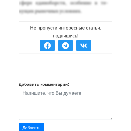
сфе­ре еди­ноборств, осо­бен­но в те­
кущих ры­ноч­ных ус­ло­ви­ях.
Не пропусти интересные статьи,
подпишись!
Добавить комментарий: