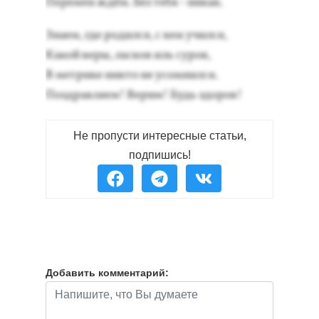
Пе­ремен ждём. Без те­бя - ни­как.
Зна­ем, где ро­дил­ся, с кем учил­ся,
Ка­кой ве­ры, лас­ков иль су­ров,
В мет­ри­ке ник­то не усом­нился.
Поз­драв­ля­ем! Bерим! Будь здо­ров!
Не пропусти интересные статьи,
подпишись!
Добавить комментарий: