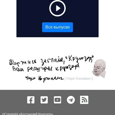
Все выпуски
©Copyright «
Бостонский Кругозор
»