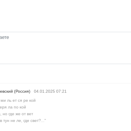
ьевский
(Россия)
04.01.2025 07:21
 ми ль ет ся ре кой
еря ла по кой
, но где же от вет
 тун не ле, где свет?..."