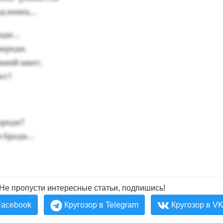
 ве­нец...
­реди…
­ре­ди.
­ний за­вет,
лет?
е­реди?
е бре­ди…
Не пропусти интересные статьи, подпишись!
Facebook
Кругозор в Telegram
Кругозор в V