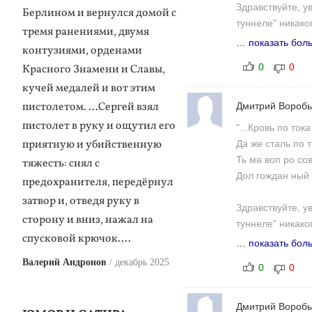
Здравствуйте, у
Берлином и вернулся домой с
туннеле" никако
тремя ранениями, двумя
Годом и с прибл
… показать бол
контузиями, орденами
всем всех благ!
0
0
Красного Знамени и Славы,
сайте "Стихи.ру"
кучей медалей и вот этим
https://stihi.ru/2
пистолетом. …Сергей взял
Дмитрий Вороб
пистолет в руку и ощутил его
"...Кровь по тока
Доброе утро! П
приятную и убийственную
Да же сталь по т
(перед Новым Г
Ть ма воп ро сов
тяжесть: снял с
прозе. Буду бла
Дол гождан ный в
предохранителя, передёрнул
всех со всеми н
затвор и, отведя руку в
Здравствуйте, у
https://www.livei
сторону и вниз, нажал на
туннеле" никако
http://samlib.ru/
спусковой крючок….
Годом и с прибл
… показать бол
ne-pora-l-tebe-ro
всем всех благ!
Валерий Андронов
декабрь 2025
0
0
сайте "Стихи.ру"
...НЕ ПОРА ЛЬ
https://stihi.ru/2
Дмитрий Вороб
Здравствуйте! 