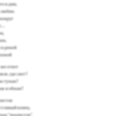
т­ся дни,
и люб­ви.
 вок­руг
руг…
за,
­за,
ся ре­кой
 по­кой
е же от­вет
е­ле, где свет?
бы ту­ман?
аж и об­ман?
мис­тов
с­тли­вый ко­нец.
ках “ре­алис­тов”