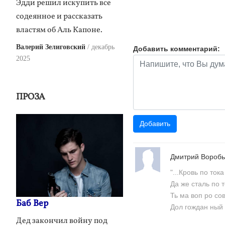
Эдди решил искупить все
содеянное и рассказать
властям об Аль Капоне.
Валерий Зелиговский
декабрь
Добавить комментарий:
2025
ПРОЗА
Дмитрий Вороб
"...Кровь по тока
Да же сталь по т
Ть ма воп ро сов
Баб Вер
Дол гождан ный в
Дед закончил войну под