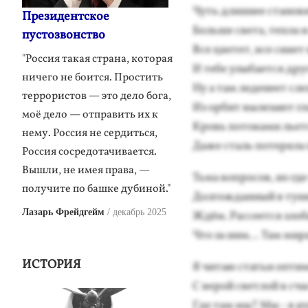
Чуть длин­нее ста­новя
Президентское
Боль­ше све­та, теп­ла 
пустозвонство
Все цве­тет, все си­яет
"Россия такая страна, которая
И те­бе улы­ба­ет­ся д
ничего не боится. Простить
Ну а там ле­дене­ет сле­
террористов — это дело бога,
Из ор­бит вы­леза­ют гла
моё дело — отправить их к
Кровь по­тока­ми ль­ет­
нему. Россия не сердиться,
Да­же сталь по­теря­ла
Россия сосредотачивается.
Вышли, не имея права, —
Ть­ма воп­ро­сов, но гд
получите по башке дубиной."
Дол­гождан­ный в тун­н
Лазарь Фрейдгейм
декабрь 2025
Ждём. Рас­се­ет­ся зло­
Что за ним… Там ми­р
ИСТОРИЯ
Я чи­таю статьи оп­ти­
С ве­рой свет­лой в сча
Где там мы? Мы - в ру­