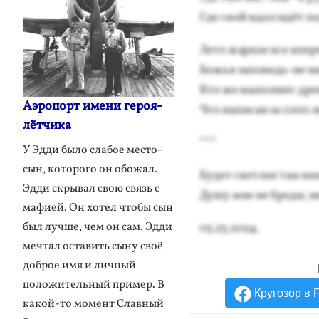
Где свой идол идёт под
Ле­то жар­кое все впе
Божья за­поведь-не нав
Кто же вы­пол­нит древ
Аэропорт имени героя-
Что на­писан за 1000 
лётчика
***
У Эдди было слабое место-
сын, которого он обожал.
Бу­дет свет­лое там вп
Эдди скрывал свою связь с
Ду­шу мне не бре­ди, н
мафией. Он хотел чтобы сын
был лучше, чем он сам. Эдди
05.23.2024.
мечтал оставить сыну своё
доброе имя и личный
положительный пример. В
Кругозор в 
какой-то момент Славный