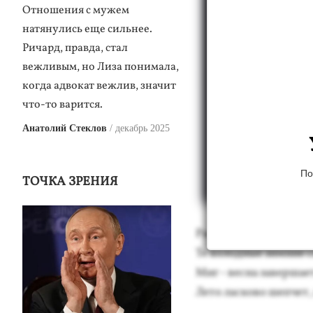
Отношения с мужем
натянулись еще сильнее.
Ричард, правда, стал
вежливым, но Лиза понимала,
когда адвокат вежлив, значит
что-то варится.
Анатолий Стеклов
декабрь 2025
По
ТОЧКА ЗРЕНИЯ
Рас­тво­рились в ту­ма
Те хо­лод­ные зим­ние 
Миг - вес­на за­вер­ша­
Ле­то лас­ко­во шеп­чет, 