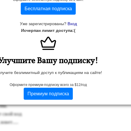
Бесплатная подписка
Уже зарегистрированы?
Вход
Исчерпан лимит доступа:(
Улучшите Вашу подписку!
лучите безлимитный доступ к публикациям на сайте!
Оформите премиум-подписку всего за $12/год
Премиум подписка
не вес­нЫ
сны.
ет свой ход
зо­вет....