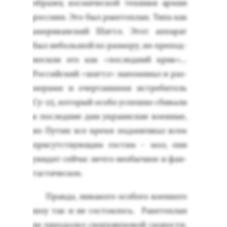
об­ра­зец кос­ми­чес­кой тех­ни­ки ар­мии
рос­си­ян. Это был ра­кетоп­лан. Ти­па как
аме­рикан­ский Шаттл. Этот ап­па­рат
был не­боль­шой по раз­ме­ру, но пре­под­
но­сили его как «пос­ледний крик»…
Рос­сий­ский «шаттл» на­поми­нал и раз­
ме­рами и очер­та­ни­ями ис­тре­битель
Су-25, ко­торый осо­бо ус­пешно сби­вали
в пос­ледние дни ук­ра­ин­ские во­ен­ные,
но Пу­тин все вре­мя под­ми­гивал всем
при­сутс­тву­ющим гос­тям – мол, они
уви­дят сей­час неч­то не­обыч­ное и фан­
тасти­чес­кое.
Прав­да, ни­како­го осо­бого во­ен­но­го
шоу так и не сос­то­ялось. Ра­кетоп­лан
не пре­одо­лел сверх­зву­ковой ско­рос­ти,