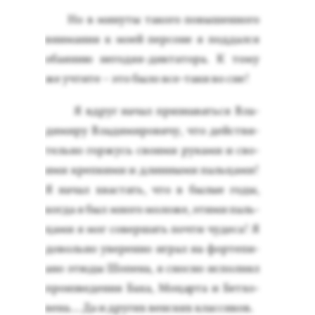
Но в ми­нуты та­кого по­вышен­но­го
вни­мания к мо­ей пер­со­не я под­дался
оба­янию не­годяя-дик­та­тора. К то­му
же уч­ти­те – это бы­ло все-та­ки во сне!
Я вдруг на­чал приз­на­вать­ся Вла­
дими­ру Вла­дими­рови­чу, что дей­стви­
тель­но гор­жусь сво­ими ру­ками и сво­
ими креп­ки­ми и длин­ны­ми паль­ца­ми!
Я на­чал хвас­тать, что в бы­лые го­ды,
ког­да я был мно­го мо­ложе, эти­ми паль­
ца­ми я мог со­вер­шать поч­ти чу­деса! Я
до­воль­но уве­рен­но иг­рал на фор­те­пи­
ано этю­ды Шо­пена, я снос­но ис­полнял
про­из­ве­дения Ба­ха, Мо­цар­та и Бет­хо­
вена… Да и дру­гих вен­ских клас­си­ков.