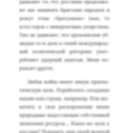
удив­ля­ет то, что рос­си­яне про­дол­жа­
ют нас на­зывать брат­ским на­родом и
ре­жут этим «бра­туш­кам» (нам, то
есть) гор­ло с не­веро­ят­ным упорс­твом.
Уже не удив­ля­ет, что крем­лев­ские уб­
людки то и де­ло в сво­ей меж­ду­народ­
ной по­лити­чес­кой ри­тори­ке упот­
ребля­ют ядер­ный шан­таж. Ме­ня по­
ража­ет дру­гое.
Лю­бая вой­на име­ет не­кую праг­ма­
тичес­кую цель. По­рабо­тить со­сед­нюю
на­цию или стра­ну, нап­ри­мер. Или зах­
ва­тить в свое рас­по­ряже­ние не­кие
при­род­ные не­дос­та­ющие собс­твен­ной
эко­номи­ке ре­сур­сы… Ка­кая же цель у
рос­си­ян? По­разить мир сво­ей не­лепой