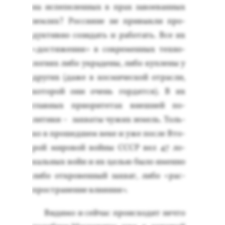
на ис­пе­пелен­ных в прах за­во­еван­ных
зем­лях? Рос­си­яне не при­вык­ли про­
дук­тивно со­зидать и ра­ботать. Все их
«дос­ти­жения» в сов­ре­мен­ных тех­но­
логи­ях ли­бо ук­ра­дены, ли­бо куп­ле­ны у
дру­гих (да­же в кос­ми­чес­кой от­расли,
ко­торой они очень гор­дятся). В их
глав­ных при­ори­тетах внеш­ней по­
лити­ки – зах­ва­ты чу­жих зе­мель. Толь­
ко в про­шед­шем ве­ке и уже пос­ле Вто­
рой ми­ровой вой­ны СССР вел 47 ло­
каль­ных войн и их целью бы­ло имен­но
ли­бо от­кро­вен­ный зах­ват, ли­бо «рас­
простра­нение вли­яния».
Ви­димо и сей­час про­ис­хо­дит неч­то