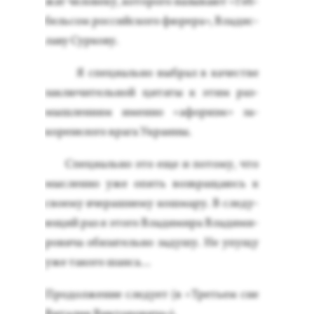
жат че­лове­ку, ко­торо­го на­зыва­ют «Геб­
бель­сом рос­сий­ско­го фю­рера», Вла­дис­
ла­ву Сур­ко­ву.
Я спе­ци­аль­но выб­рал в ка­чес­тве
зак­лю­читель­ной ци­таты к этим раз­
мышле­ни­ям имен­но «афо­ризм» за­
коре­нело­го вра­га Ук­ра­ины.
Спе­ци­аль­но это еще и по­тому, что
мыс­ленно уже опять воз­вра­ща­юсь к
сво­ему вче­раш­не­му кош­ма­ру. В сле­ду­
ющий раз я это­го Вла­дими­ра Вла­дими­
рови­ча обя­затель­но за­душу. Не упу­щу
уже та­кого шан­са…
Про­дол­же­ние сле­ду­ет (в «Треть­ем сне