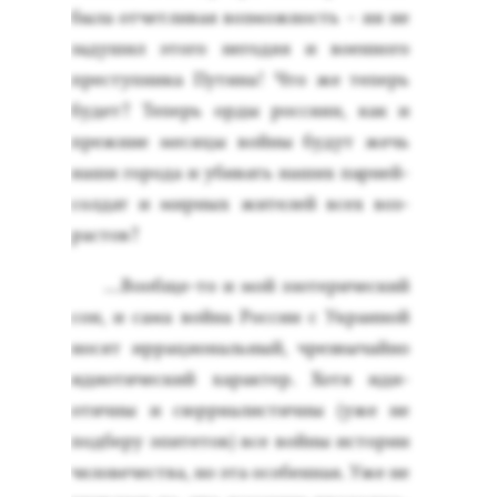
бы­ла от­четли­вая воз­можность – ия не
за­душил это­го не­годяя и во­ен­но­го
прес­тупни­ка Пу­тина! Что же те­перь
бу­дет? Те­перь ор­ды рос­си­ян, как и
преж­ние ме­сяцы вой­ны бу­дут жечь
на­ши го­рода и уби­вать на­ших пар­ней-
сол­дат и мир­ных жи­телей всех воз­
растов?
…Во­об­ще-то и мой эзо­тери­чес­кий
сон, и са­ма вой­на Рос­сии с Ук­ра­иной
но­сят ир­ра­ци­ональ­ный, чрез­вы­чай­но
иди­оти­чес­кий ха­рак­тер. Хо­тя иди­
отич­ны и сюр­ри­алис­тичны (уже не
под­бе­ру эпи­тетов) все вой­ны ис­то­рии
че­лове­чес­тва, но эта осо­бен­ная. Уже не