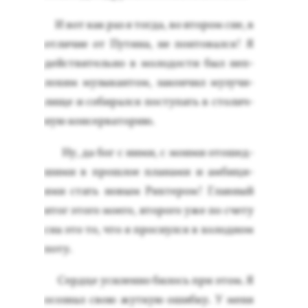
И вот как раз я тог­да, во вто­ром сне, в
от­ли­чие от Пу­тина, не пон­то­вал­ся! Я
дей­стви­тель­но в мо­лодос­ти был неп­
ло­хим му­зыкан­том, за­кон­чил му­зучи­
лище и со­бирал­ся пос­ту­пать в сто­лич­
ную кон­серва­торию.
Ну, да бог с ни­ми, с мо­ими ото­шед­
ши­ми в прош­лое пла­нами и ам­би­ци­
ями стать но­вым Рих­те­ром! Глав­ный
итог это­го мо­его, вто­рого уже по сче­ту
сна это то, что я прос­нулся в хо­лод­ном
по­ту.
Сер­дце уси­лен­но би­лось при этом. Я
осоз­нал свою жут­кую ошиб­ку. У ме­ня