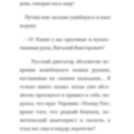
день, го­ворит весь мир!
Пу­тин мне лас­ко­во улыб­нулся и взял
за ру­ку:
– О! Ка­кие у вас кра­сивые и му­жес­
твен­ные ру­ки, Ви­талий Вик­то­рович!
Рус­ский дик­та­тор аб­со­лют­но ис­
крен­не за­любо­вал­ся мо­ими ру­ками,
пог­ла­живая их сво­ими паль­ца­ми… Я
толь­ко мно­го поз­же, ког­да уже аб­со­
лют­но прос­нулся и при­шел в се­бя, по­
думал, что враг Ук­ра­ины «Но­мер Раз»,
кро­ме то­го, что ред­кий бе­зумец, по­
лити­чес­кий аван­тю­рист и сво­лочь, к
то­му же, еще и пи­дор, ве­ро­ят­но?