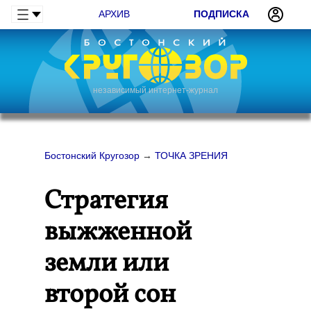
АРХИВ
ПОДПИСКА
независимый интернет-журнал
Бостонский Кругозор
→
ТОЧКА ЗРЕНИЯ
Стратегия
выжженной
земли или
второй сон