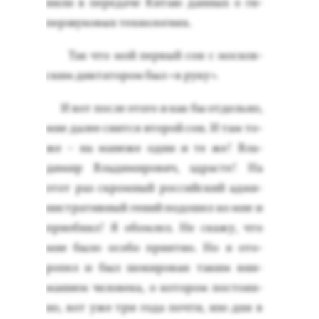
нили в пе­реда­че Ки­таю дан­ных о ги­
пер­зву­ковых тех­но­логи­ях.
Так что мой пер­вый сон с мос­ков­
ским дик­та­тором был «в ру­ку».
И вот пос­ле это­го и как бы от­дель­но,
мне да­лее снит­ся вто­рой сон. И там то­
же – на ма­неже од­ни и те же! Вла­
димир Вла­дими­рович, здрас­те! На
этот раз скром­ный рос­сий­ский ад­ми­
нис­тра­тив­ный ге­ний по­дошел ко мне и
при­об­нял! Я обом­лел. Не ска­жу, что
мне бы­ло осо­бо при­ят­но. Но я ото­
ропел и был шо­киро­ван та­ким вни­
мани­ем че­лове­ка, о ко­тором пос­то­ян­
но, вот уже три го­да поч­ти, изо дня в