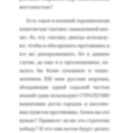
жес­то­костью?
Есть та­кое в во­ен­ной тер­ми­ноло­гии
по­нятие как так­ти­ка «выж­женной зем­
ли». Ее, эту так­ти­ку, иног­да ис­поль­зу­
ют, что­бы и обес­кро­вить про­тив­ни­ка и
его же де­мора­лизо­вать. Но в дан­ном
слу­чае, да еще и в прос­ве­щен­ном, ка­
залось бы бо­лее гу­ман­ном и тех­но­
логич­ном ХХI ве­ке рус­ские мор­ло­ки,
об­ла­да­ющие од­ной седь­мой частью
зем­ной су­ши ис­поль­зу­ют СТРА­ТЕГИЮ
вы­жига­ния дот­ла го­родов и на­селен­
ных пун­ктов про­тив­ни­ка. За­чем им это
нуж­но? При­несет ли им эта стра­тегия
по­беду? И что они по­том бу­дут де­лать