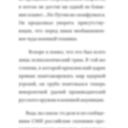
и по­том не дос­тиг ни од­ной из ближ­
них пла­нет…Но Пу­тин не скон­фу­зил­ся.
Он про­дол­жал уве­рять при­сутс­тву­
ющих, что пе­ред ни­ми не­обык­но­вен­
ное чу­до во­ен­ной тех­ни­ки.
Вско­ре я по­нял, что это был все­го
лишь пси­холо­гичес­кий трюк. В той же
сте­пени, в ко­торой крем­лев­ский ца­рек
при­вык шан­та­жиро­вать мир ядер­ной
уг­ро­зой, он гру­бо пон­то­вал­ся те­перь
не­веро­ят­ной уда­чей про­из­во­дите­лей
рус­ско­го ору­жия и во­ен­ной аму­ниции.
Ведь на са­мом-то де­ле и по со­об­ще­
ни­ям СМИ рос­сий­ские си­лови­ки про­