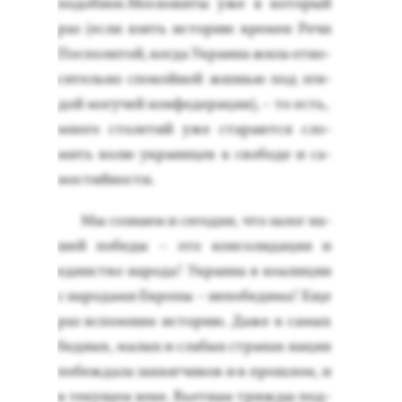
по­доб­ное.Мос­ко­виты уже в ко­торый
раз (ес­ли взять ис­то­рию вре­мен Ре­чи
Пос­по­литой, ког­да Ук­ра­ина жи­ла от­но­
ситель­но спо­кой­ной жизнью под эги­
дой мо­гучей кон­фе­дера­ции), – то есть,
мно­го сто­летий уже ста­ра­ют­ся сло­
мить во­лю ук­ра­ин­цев к сво­боде и са­
мос­тий­нос­ти.
Мы соз­на­ем и се­год­ня, что за­лог на­
шей по­беды – это кон­со­лида­ция и
единс­тво на­рода! Ук­ра­ина в ко­али­ции
с на­рода­ми Ев­ро­пы – не­побе­дима! Еще
раз вспом­ним ис­то­рию. Да­же в са­мых
бед­ных, ма­лых и сла­бых стра­нах на­ция
по­беж­да­ла зах­ватчи­ков и в прош­лом, и
в те­кущем ве­ке. Вь­ет­нам триж­ды под­