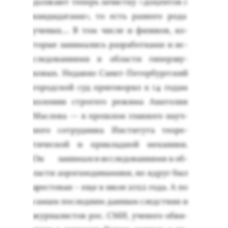
дол­жа­ют те­перь за­чис­тку «до­цен­тов с
кан­ди­дата­ми», то есть раз­но­го ро­да
уче­ных… В том чис­ле и фи­зиков, ко­
торые за­нима­лись раз­ра­бот­ка­ми и ис­
сле­дова­ни­ями в об­ласти ги­пер­зву­
ковых. Не­дав­но Санкт-Пе­тер­бург­ский
го­род­ской суд при­гово­рил к 14 го­дам
ко­лонии стро­гого ре­жима Ана­толия
Мас­ло­ва — в прош­лом глав­но­го на­уч­
но­го сот­рудни­ка Ин­сти­тута те­оре­
тичес­кой и прик­ладной ме­хани­ки.
Он за­нимал­ся ис­сле­дова­ни­ями в об­
ласти а­эро­газо­дина­мики, но вдруг был
арес­то­ван – еще в и­юле 2022 го­да. А по
са­мым пос­ледним дан­ным следс­твия и
жур­на­лис­тов рос. СМИ, уче­ного об­ви­