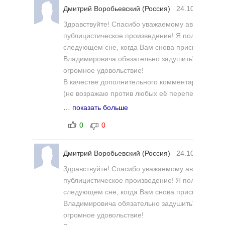
Дмитрий Воробьевский
(Россия)
24.10.2024 18
Здравствуйте! Спасибо уважаемому автору за э
публицистическое произведение! Я полностью 
следующем сне, когда Вам снова приснится Пут
Владимировича обязательно задушить". Надеюсь
огромное удовольствие!
В качестве дополнительного комментария прил
(не возражаю против любых её перепечаток) --
https://www.liveinternet.ru/users/5246401/post508
… показать больше
0
0
ВОТ И НАСТАЛО "СВЕТЛОЕ БУДУЩЕЕ"!... РАЗ
Каждый день с российских телеэкранов твердят -
Дмитрий Воробьевский
(Россия)
24.10.2024 18
Террорист Зеленский!... Террористический режим
Здравствуйте! Спасибо уважаемому автору за э
публицистическое произведение! Я полностью 
И каждый день с этих экранов нам рассказывают 
следующем сне, когда Вам снова приснится Пут
"террористический режим Зеленского" отлавлива
Владимировича обязательно задушить". Надеюсь
случайных прохожих и гонит их в армию -- на "п
огромное удовольствие!
добровольно в украинскую армию практически ни