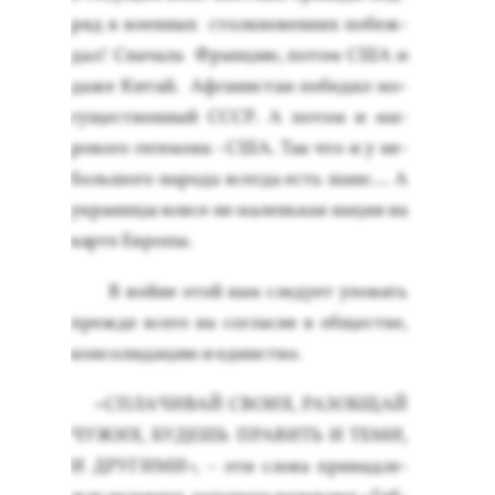
ряд в во­ен­ных стол­кно­вени­ях по­беж­
дал! Сна­чала Фран­цию, по­том США и
да­же Ки­тай. Аф­га­нис­тан по­бедил мо­
гущес­твен­ный СССР. А по­том и ми­
рово­го ге­гемо­на –США. Так что и у не­
боль­шо­го на­рода всег­да есть шанс… А
ук­ра­ин­цы вов­се не ма­лень­кая на­ция на
кар­те Ев­ро­пы.
В вой­не этой нам сле­ду­ет упо­вать
преж­де все­го на сог­ла­сие в об­щес­тве,
кон­со­лида­цию и единс­тво.
«СПЛА­ЧИВАЙ СВО­ИХ, РА­ЗОБ­ЩАЙ
ЧУ­ЖИХ, БУ­ДЕШЬ ПРА­ВИТЬ И ТЕ­МИ,
И ДРУ­ГИМИ», – эти сло­ва при­над­ле­