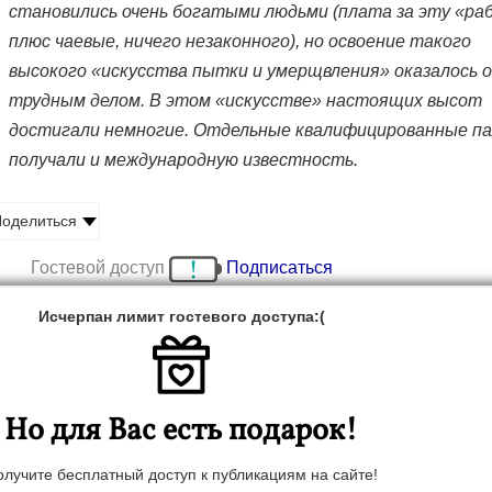
становились очень богатыми людьми (плата за эту «ра
плюс чаевые, ничего незаконного), но освоение такого
высокого «искусства пытки и умерщвления» оказалось о
трудным делом. В этом «искусстве» настоящих высот
достигали немногие. Отдельные квалифицированные па
получали и международную известность.
оделиться
Гостевой доступ
Подписаться
Исчерпан лимит гостевого доступа:(
и­зода, лишь от­да­лен­но «вво­дяще­го» в те­му. Бы­ло это уж
а­жило тог­да весь мир. Фран­цуз­ско­го граж­да­нина Эр­ве Гур
с­та, на­ходив­ше­гося в од­ной из стран Ближ­не­го Вос­то­ка с
Но для Вас есть подарок!
­гла­вили чле­ны груп­пи­ров­ки Jund al-Khalifa ("Сол­да­ты х
­лам­ским го­сударс­твом". Жур­на­лис­та (так его обоз­на­чили
олучите бесплатный доступ к публикациям на сайте!
го, как Фран­ция не вы­пол­ни­ла тре­бова­ния бо­еви­ков при