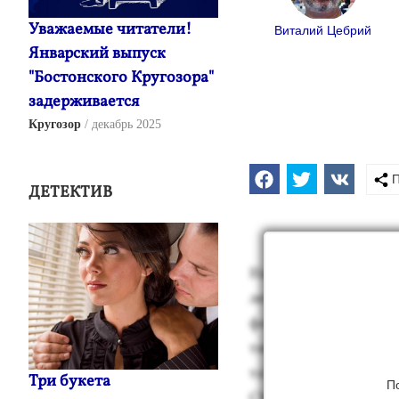
Уважаемые читатели!
Виталий Цебрий
Январский выпуск
"Бостонского Кругозора"
задерживается
Кругозор
декабрь 2025
П
ДЕТЕКТИВ
Нач­ну эти за­писи с эп
лет на­зад но взбу­дор
фо­тог­ра­фа-на­тура­ли
ти­чес­кой целью, обез
та"), свя­зан­ной с "Ис
Три букета
П
СМИ) уби­ли пос­ле то­