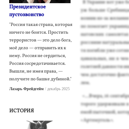
В Ук­ра­ине вот уже бо
Президентское
уж боль­ше Среб­ни­цы
пустозвонство
воз­ник из-за же­лания 
"Россия такая страна, которая
но по­мога­ет ук­ра­ин­
ничего не боится. Простить
на­тов­ских са­моле­та
террористов — это дело бога,
рос­си­яне на­тураль­ны
моё дело — отправить их к
тя по­гиб­ли уже сот­ни
нему. Россия не сердиться,
ци­виль­ных, ни в чем 
Россия сосредотачивается.
голет­ней дав­ности ин
Вышли, не имея права, —
чем дос­та­точ­но фак­
получите по башке дубиной."
лем.
Лазарь Фрейдгейм
декабрь 2025
«...Вче­ра, 16 сен­тябр
торо­го удер­жи­вали 
ИСТОРИЯ
емой пы­точ­ной, ко­то
«Ар­те­муголь».