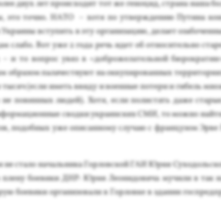
­лее двух лет про­ис­хо­дит тот же ге­ноцид, стра­на на­ша бо
, это точ­но. НА­ТО – хо­тя по ут­вер­жде­нию Пу­тина ко
Ук­ра­ины всту­пить в эту ор­га­низа­цию, де­ла­ет оза­бочен­
цам сла­бо. Вот уже 2 го­да речь идет об от­но­ситель­но ста­
х – и то воп­рос увяз в «доб­ро­жела­тель­ной бю­рок­ра­тии»
м об­ра­зом па­лачес­тву­ют на ок­ку­пиро­ван­ных тер­ри­тори­я
 ты­сяч (ес­ли иметь вви­ду и во­ен­ные по­тери и ги­бель мно
не по­вин­ных лю­дей). Хо­тя, ес­ли по­лис­тать да­же ста­ры
­форма­ци­он­ные свод­ки ук­ра­ин­ских СМИ, то мож­но най­ти
тов, по­доб­ных уже опи­сан­но­му слу­чаю с фран­цу­зом Эр­ве 
я не ста­ло на­чаль­ни­ка Гор­лов­ской ГАИ Юрия Су­ходоль­ско
в пле­ну бо­еви­ки ДНР: Юрия Ле­они­дови­ча му­чили в так н
рую бо­еви­ки ор­га­низо­вали в Гор­ловке в зда­нии гос­предп