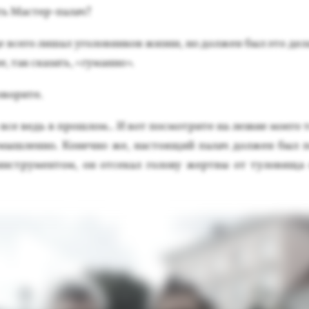
ть Мас­тер-па­лач?
е все­го ли­шал уго­лов­ни­ков жиз­ни, но дол­жен был это де­
, так ска­зать, «гу­ман­но».
­вори­те.
 все ведь в прош­лом.. И вот пос­мотри­те на лез­вие мо­его т
мыш­ленно. Ко­неч­но же, нас­то­ящий па­лач дол­жен был п
инс­тру­мен­том, он от­се­кал го­лову жер­твы от ту­лови­ща