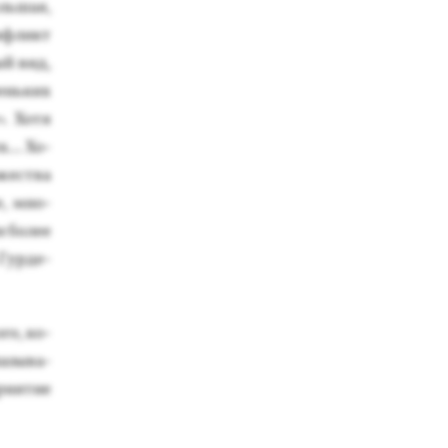
ль­шая,
н­фликт
ный вид,
рень­ких
. Хо­тя
х... Хо­
­жес­тва
е, мно­
 бо­лее
Гур­де­
­го, ко­
а­зыва­
ри­ятие