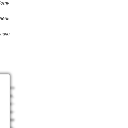
боту
чень
лачи
е мно­го
­де­ля,
 ту­рис­
а­лифа­
 мно­гие
­ос­та­