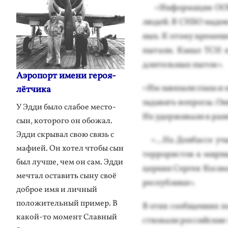
«Ин­форма­ция О­ОН: 
лю­дей. В СНБО на­де­ю
ных. К это­му вре­мени
пы­тали. Ка­нал ТСН по
дли­тель­ных пы­ток».
Аэропорт имени героя-
«Им за­вяза­ли гла­за и 
лётчика
за­давать воп­ро­сы. Он
У Эдди было слабое место-
Их удер­жи­вали в раз­н
сын, которого он обожал.
Эдди скрывал свою связь с
«...На Дон­бассе учас
мафией. Он хотел чтобы сын
тер­ро­рис­тов к мир­н
был лучше, чем он сам. Эдди
цер­кви Сер­гея Ко­сяк
мечтал оставить сыну своё
рес­публи­ки».
доброе имя и личный
положительный пример. В
В этих со­об­ще­ни­ях п
какой-то момент Славный
ство­вали рос­сий­ские