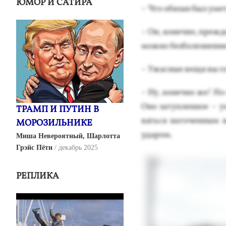
ЮМОР И САТИРА
– Что обя­зан был уме
– Он, ко­неч­но, преж­д
мож­но без­бо­лез­неннее
– Ужас­ные ве­щи вы го
– Ну, ко­неч­но же! Но
Оно за­туп­ленное – у
ТРАМП И ПУТИН В
вать­ся на­точен­ным 
МОРОЗИЛЬНИКЕ
уда­ром.
Миша Невероятный, Шарлотта
Грэйс Пёти
декабрь 2025
РЕПЛИКА