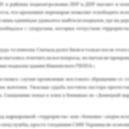
в рай­онах под­кон­троль­ных ЛНР и ДНР пы­та­ют и по­
т­ся, что вре­мен­ное пе­реми­рие поз­во­лит ос­во­бодить все
 лишь еди­ницам уда­валось вый­ти из под­ва­лов, где их дер­
­об­щался с суп­ру­гами, ко­торых от­пусти­ли тер­ро­рис­ты
ку­да-то по­вез­ли. Сна­чала дол­го би­ли и толь­ко пос­ле это­го
и пы­тались от­ве­чать на все воп­ро­сы, но пыт­ки не прек­ра
ых под­ва­лах зда­ния Ма­ке­ев­ско­го УБО­ПА».
­ти­лись слу­чаи про­яв­ле­ния жес­то­кого об­ра­щения со с
ым жи­телям. Ужас­ная судь­ба пос­тигла пас­то­ра про­тес­та
а. Свя­щен­ник по­пал в плен к бо­еви­кам из «До­нец­кой на­
од мар­ки­ров­кой «тер­ро­рис­ты» или «бо­еви­ки» ско­рее все
 спец­служ­бы, прос­то тог­дашние СМИ Ук­ра­ины не ос­ме­ли