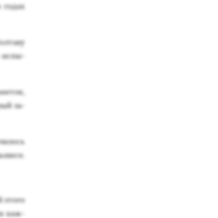
 го­дах
л­та­ву
 ис­пы­
­меток,
орый за­
­чилось
ь­ню­се.
 это­го
их каж­