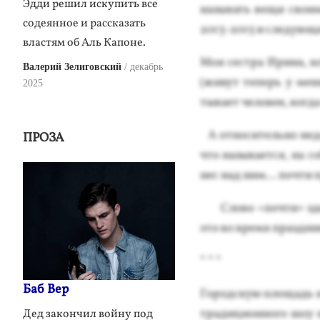
Эдди решил искупить все
на­зывать ве­щи сво­им
содеянное и рассказать
2013-2015 и сле­ду­ющи
властям об Аль Капоне.
Моя сес­тра Ири­на, ко
Валерий Зелиговский
декабрь
(жи­вут те­перь у ме­н
2025
тыва­ет че­ловек, ког­д
А от­но­ситель­но не­д
ПРОЗА
что на­зыва­ет­ся, на с
нес над ним… поч­ти пр
Сло­во «поч­ти» здесь
это во вре­мя праз­дни­к
* * *
Баб Вер
Го­род­скую пло­щадь в
тра­дици­он­но­го шоу 
Дед закончил войну под