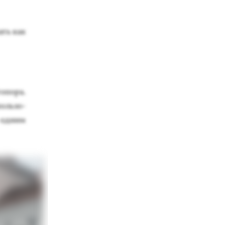
лать как
о­пора.
оль­зо­
 од­ним