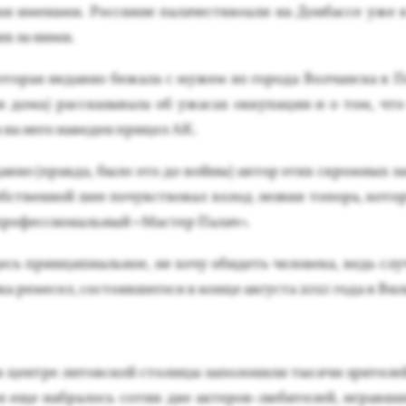
и име­нами. Рос­си­яне па­лачест­вво­али на Дон­бассе уже в
х за ни­ми.
­торая не­дав­но бе­жала с му­жем из го­рода Вол­чан­ска в По
я до­ма) рас­ска­зыва­ла об ужа­сах ок­ку­пации и о том, что
а на не­го на­веден при­цел АК.
ав­но (прав­да, бы­ло это до вой­ны) ав­тор этих скром­ных за
обс­твен­ной шее по­чувс­тво­вал хо­лод лез­вия то­пора, ко­т
о­фес­си­ональ­ный «Мас­тер Па­лач».
 прин­ци­пи­аль­ное, не хо­чу оби­деть че­лове­ка, ведь слу
а ре­месел, сос­то­яв­ше­гося в кон­це ав­густа 2021 го­да в Вил
 цен­тре ли­тов­ской сто­лицы за­поло­нили ты­сячи зри­телей
и еще наб­ра­лось сот­ни две ак­те­ров-лю­бите­лей, иг­равш