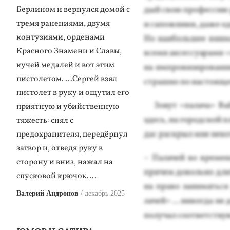
Берлином и вернулся домой с
дый свою про­фес­сию ре
тремя ранениями, двумя
и са­пож­ни­ки, да­же о
контузиями, орденами
Но на­иболь­шее вни­м
Красного Знамени и Славы,
все­ми ак­сессу­ара­ми
кучей медалей и вот этим
на им­про­визи­рован­
пистолетом. …Сергей взял
страш­но по нас­то­ящ
пистолет в руку и ощутил его
Зо­вут «па­лача» Вай­д
приятную и убийственную
здесь, на го­род­ской 
тяжесть: снял с
дас рас­крыл мне не­кот
предохранителя, передёрнул
затвор и, отведя руку в
– Па­лачей во вре­мена
сторону и вниз, нажал на
при­чем до­воль­но дли
спусковой крючок….
на пра­во за­нимать­с
Валерий Андронов
декабрь 2025
лачей» ... ни­ког­да не
по­лучал со­от­ветс­тв