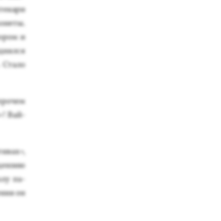
­те­кари
мо­неты.
пором и
д­нялся
 Ста­ло
про­чем
»! Вай­
тивах»,
цен­зию
­лу па­
чения он