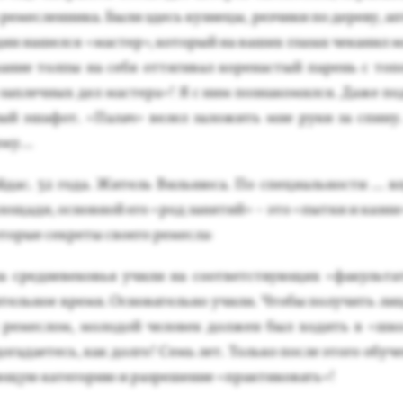
­мес­ленни­ка. Бы­ли здесь куз­не­цы, рез­чи­ки по де­реву, ап
дин на­шел­ся «мас­тер», ко­торый на ва­ших гла­зах че­канил 
ание тол­пы на се­бя от­тя­гивал ко­ренас­тый па­рень с то­
 «зап­лечных дел мас­те­ра»! Я с ним поз­на­комил­ся. Да­же по
ный эша­фот. «Па­лач» ве­лел за­ложить мне ру­ки за спи­ну.
е­му…
ас. 32 го­да. Жи­тель Виль­ню­са. По спе­ци­аль­нос­ти ... в
пло­щади, ос­новной его «род за­нятий» – это «пыт­ки и каз­ни
о­рые сек­ре­ты сво­его ре­мес­ла:
 сред­не­вековья учи­ли на со­от­ветс­тву­ющих «фа­куль­та­
­тель­ное вре­мя. Ос­но­ватель­но учи­ли. Что­бы по­лучить ли­
я ре­мес­лом, мо­лодой че­ловек дол­жен был хо­дить в «шко
 до­гада­етесь, как дол­го! Семь лет. Толь­ко пос­ле это­го обу­
у­ющую ка­тего­рию и раз­ре­шение «прак­ти­ковать»!