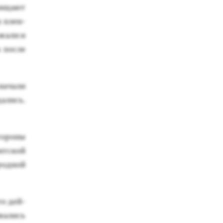
хища­ют
х плен­
жа­ли и
 пос­ле
 на­чали
­щались.
то­роны
нт­ской
род­ной
­го дей­
ва­лись