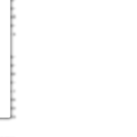
ва про­
 са­мой
Эта но­
­ра – в
о мень­
ь и пы­
а­ют не
из пос­
­чить с
ри этом
орой по
вой­ска