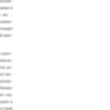
б­лей".
а­ния и
ут же -
­рашен­
­года­ря
той нич­
а впос­
вык­ла­
том да­
ку час­
 раз­ду­
биз­нес
ло так,
 да­же к
ис­тный