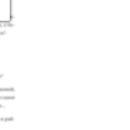
у­салим­
а, а бо­
ся?
о!
же­ной,
я са­мое
...
о в рай­