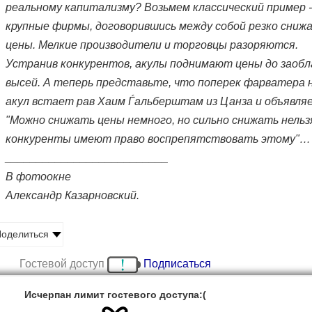
реальному капитализму? Возьмем классический пример 
крупные фирмы, договорившись между собой резко сни
цены. Мелкие производители и торговцы разоряются.
Устранив конкурентов, акулы поднимают цены до заоб
высей. А теперь представьте, что поперек фарватера 
акул встает рав Хаим Ѓальберштам из Цанза и объявля
"Можно снижать цены немного, но сильно снижать нельз
конкуренты имеют право воспрепятствовать этому"…
__________________________
В фотоокне
Александр Казарновский.
оделиться
Гостевой доступ
Подписаться
Исчерпан лимит гостевого доступа:(
еши­ве его на­зыва­ли "илуй" -