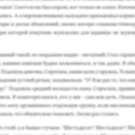
пе­чати". Скотч всем был хо­рош, вот толь­ко не кле­ил. Кноп­
мались. А я ок­ро­вав­ленны­ми паль­ца­ми при­лажи­вал ко­ряв
боры и дос­ки объ­яв­ле­ний, пыл­ко ма­теря со­ци­алис­ти­чес­
 при ко­торой по­куп­ная жуж­жалка для зад­ни­цы не жуж­
в­ный та­кой, по мор­дашке вид­но - нег­лу­пый. Стал спра­ш
, ка­кими кни­гами бу­дем поль­зо­вать­ся, и так да­лее. Я объ
По­дош­ла де­воч­ка. Спро­сила, ка­кие це­ли у круж­ка. Ус­лы­
в­ла­дение ус­тной речью, воз­ли­кова­ла: "О! Как раз то, что 
ду!" По­дош­ла сред­ней мо­лодос­ти ма­ма. Спро­сила, при­н
­ков. Я по­ин­те­ресо­вал­ся, кто у нее - сын или дочь. Ока­за
что мо­гу ор­га­низо­вать от­дель­ную груп­пу, ес­ли она по­м
а­зала, что обя­затель­но по­может. За­сим рас­ста­лись.
ой столб, а в баш­ке сту­чало: "Шесть­де­сят! Шесть­де­сят! Ше