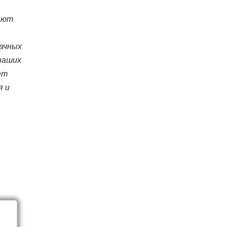
-
жают
лачных
наших
ет
я и