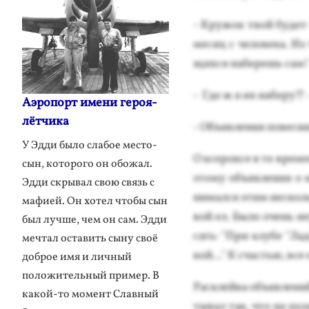
- Кру­жок твой бу­дет 
ме­сяц с че­лове­ка. И
щих­ся на­берешь сам!
- Где ж я их на­беру?! 
Аэропорт имени героя-
лётчика
- Объ­яв­ле­ния по­весиш
У Эдди было слабое место-
О ксе­рок­се в те вре­м
сын, которого он обожал.
это­му объ­яв­ле­ния о
Эдди скрывал свою связь с
нимал­ся этим нес­коль­
мафией. Он хотел чтобы сын
вой ел. Бы­ло очень не
был лучше, чем он сам. Эдди
сать: "При клу­бе "Ла­д
мечтал оставить сыну своё
кой…" К счастью, все 
доброе имя и личный
положительный пример. В
Рас­клей­ка объ­яв­ле­н
какой-то момент Славный
тывал так, что на по­ля