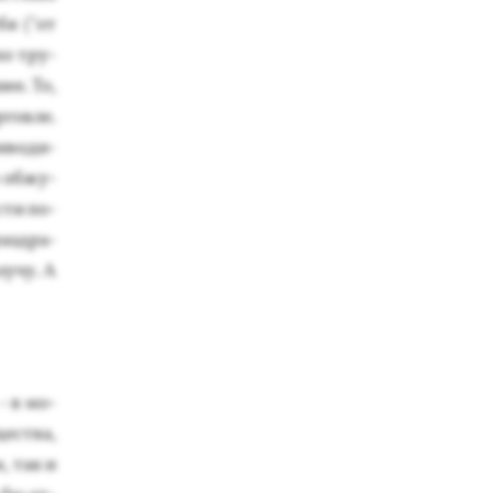
бя ("от
"по тру­
нее. То,
р­говле.
ри­води­
 об­жу­
ости по­
аз­дра­
лучу. А
 - в мо­
щес­тва,
, так и