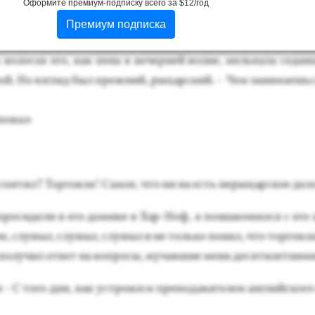
Оформите премиум-подписку всего за $12/год
 и по­добию, или бу­дет рав­ви­ном...
Премиум подписка
к ты? - спро­сил я Ав­ра­ама, встре­тив его не­дав­но на и­ер
во­лосах его, как пе­на в ве­чер­ней вол­не, мель­ка­ла се­дин
­лой. Но взгляд был преж­ний, ры­цар­ский. - Чем за­нима­ешь­
­повал:
спя­тил? Тор­говля! Са­мое, что ни на есть не­рыцар­ское де­л
про­сиде­ли в его до­мике в Хар-Ноф, я поз­на­комил­ся с его 
ое, слу­шал, слу­шал, слу­шал и не толь­ко по­нял, что тор­говл
 по­лучил от­вет на воп­ро­сы, му­чав­шие ме­ня де­сяти­лети­ями
 - С то­го дня, как ус­тро­ил­ся пре­пода­вате­лем ан­глий­ско­г