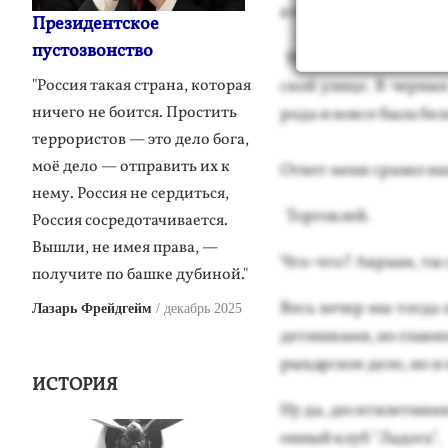
кто соз­дан по об­ра­зу
Президентское
пустозвонство
Ну и где ты, что ты, ка
"Россия такая страна, которая
ской ули­це. В чер­ных 
ничего не боится. Простить
рода и вов­се бы­ла бе
террористов — это дело бога,
моё дело — отправить их к
От­вет ме­ня сра­зил на
нему. Россия не сердиться,
Тор­говлей.
Россия сосредотачивается.
Вышли, не имея права, —
Что-что? Ав­ра­ам, ты 
получите по башке дубиной."
Весь ве­чер мы тог­да 
Лазарь Фрейдгейм
декабрь 2025
де­тиш­ка­ми, но глав­н
ры­цар­ское де­ло, но и
ИСТОРИЯ
Ну да, де­сяти­лети­ями
он­ный клуб "Ла­дога".