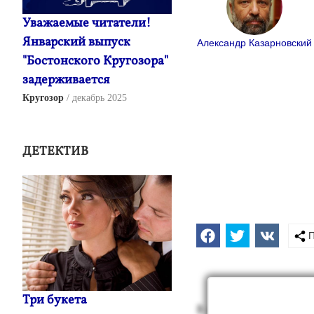
Уважаемые читатели!
Январский выпуск
Александр Казарновский
"Бостонского Кругозора"
задерживается
Кругозор
декабрь 2025
ДЕТЕКТИВ
П
Три букета
В на­шей Кун­цев­ской 