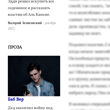
Эдди решил искупить все
са­мой, так ска­зать, "
содеянное и рассказать
то и не­затей­ли­во ло­
властям об Аль Капоне.
сан­ные лис­тки на за­
Валерий Зелиговский
декабрь
дель про­из­водс­тва,
2025
зад­ни­цу не ле­зет.
По­дошел маль­чик. Сла
ПРОЗА
ког­да на­чало за­нятий
Он по­обе­щал прид­ти. 
в ос­но­ву кла­дет­ся о
но! Обя­затель­но при­
я в груп­пу дош­коль­ни
сын и дочь. Я ска­зал, 
наб­рать на­род. Она ск
Баб Вер
Я ок­ле­ивал оче­ред­н
Дед закончил войну под