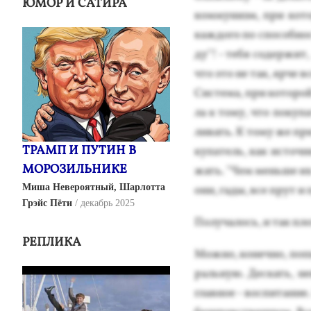
ЮМОР И САТИРА
ком­му­низм, при ко­то
каж­до­го по спо­соб­но
ду"! - те­бя со­дер­жит
что это не так, яр­че вс
Сис­те­ма, при ко­торой
ла к то­му, что по­куп
ливать. К то­му же при 
ТРАМП И ПУТИН В
купа­тель, как ис­точн
МОРОЗИЛЬНИКЕ
жать. "Чем мень­ше их 
Миша Невероятный, Шарлотта
они, га­ды, все прут и
Грэйс Пёти
декабрь 2025
По­луча­лось, и так пло
РЕПЛИКА
Мож­но, ко­неч­но, по­п
раль­ную. Дес­кать, не­
глав­ное - вос­пи­тани