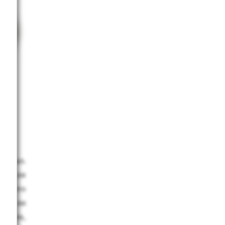
ве­чал.
 не для
 неч­то
­дет ли
ать тех,