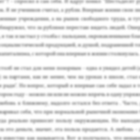
ят"? - спро­сил я сам се­бя. И вдруг по­нял: "Шесть­де­сят ру
рок. Я не уче­ников счи­тал, а руб­ли. Впер­вые жиз­ни свои зн
зен­ные уч­режде­ния, а на ры­нок сво­бод­но­го тру­да, и т
б­на­ружил, что за руб­ля­ми пе­рес­таю ви­деть лю­дей. Оше
я так и зас­тыл у стол­ба с паль­ца­ми, ок­ро­вав­ленны­ми бла
со­ци­алис­ти­чес­кой про­дук­ци­ей, и ду­шой, под­ра­нен­ной 
апи­тализ­ма, с ко­торой она впер­вые в жиз­ни стол­кну­лась.
столб не стал для ме­ня по­зор­ным - ед­ва я уви­дел де­тей (
 за пар­та­ми, как не ме­нее, чем на уро­ках в шко­ле, стал 
и ра­ди". Но воп­рос, ко­торый я впер­вые сам се­бе за­дал в 
то­ром го­ду - мож­но ли или не мож­но впрячь в од­ну уп­ряж
­бовь к ближ­не­му, на­дол­го ос­тался без от­ве­та . Час­то,
ари­вал се­бя, что при нор­маль­ной ры­ноч­ной эко­номи­ке 
г­да ре­аль­но при­носит поль­зу ок­ру­жа­ющим. Но вы­ходи­
за это день­ги, зна­чит, эта поль­за про­да­ет­ся. А лю­бовь -
и из­вес­тно как на­зыва­ет­ся. Вот и по­луча­лось, что не­нав