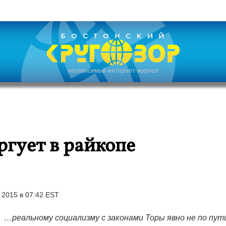
независимый интернет-журнал
ргует в райкопе
2015 в 07:42 EST
…реальному социализму с законами Торы явно не по пути