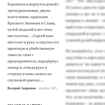
сят!" "Что "шесть­де­с
Берлином и вернулся домой с
Ос­та­лось двес­ти со­
тремя ранениями, двумя
уме­ния я нес не в ка­
контузиями, орденами
впер­вые в жиз­ни! - о
Красного Знамени и Славы,
ный этим от­кры­ти­ем, 
кучей медалей и вот этим
оче­ред­ной встре­че с 
пистолетом. …Сергей взял
тожной до­лей мик­ро­к
пистолет в руку и ощутил его
приятную и убийственную
Не вол­нуй­тесь, этот 
тяжесть: снял с
ледс­твии и взрос­лых)
предохранителя, передёрнул
дывать­ся "не ко­рыс­т
затвор и, отведя руку в
леком во­семь­де­сят в
сторону и вниз, нажал на
тную ини­ци­ати­ву и лю
спусковой крючок….
мывая над ним, я уго­в
Валерий Андронов
декабрь 2025
проц­ве­та­ет лишь ко
что, ес­ли по­луча­ешь 
ближ­не­му - за день­г