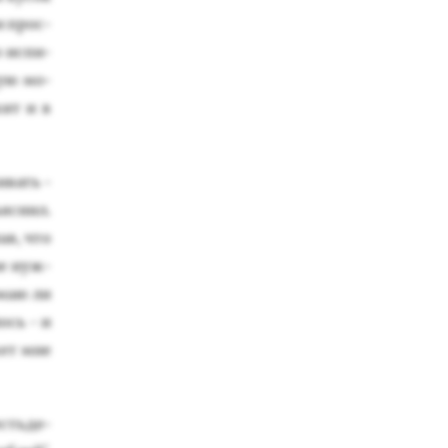
ки прос­
о ис­пи­
кую мо­
жит и в
ивать -
­яс­нил.
шав, что
мне нуж­
имаю ли
лось - и
ожет мне
сть­де­