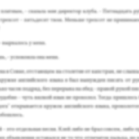
плат­ным, - ска­зала мне ди­рек­тор клу­ба. - Пят­надцать ру
з трех­сот - пять­де­сят твои. Мень­ше трех­сот не при­нима­е
- выр­ва­лось у ме­ня.
ь, - ус­по­ко­ила она ме­ня.
ена в Сов­ке, от­ста­ющем на сто­летие от капс­тран, не слы­ш
 круж­ке ан­глий­ско­го язы­ка я был вы­нуж­ден пи­сать от ру­
ко ча­сов под­ряд, без пе­реры­ва на обед - пра­вой ру­кой пи­
­удоб­но - чуть вил­кой язык не про­колол. Тог­да приш­лось
ога" от­кры­ва­ет­ся кру­жок ан­глий­ско­го язы­ка, про­коло­т
обош­лось.
ий - это от­дель­ная пес­ня. Клей ли­бо не брал сов­сем, ли­бо 
х объ­яв­ле­ния ос­та­вал­ся не то что от­пе­чаток паль­ца, но 