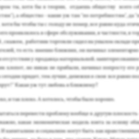
ром ты, хо­тя бы в те­ории, от­да­ешь об­щес­тву все­го се­
стям"), а об­щес­тво - ка­кие уж там "по пот­ребнос­тям", да 
, хо­тя бы что­бы ты с го­лоду не по­мер, все рав­но ку­да этич­
е­го про­яв­ля­лось в сфе­ре об­слу­жива­ния, в час­тнос­ти, в то
 , ска­жем, ра­бот­ник тор­говли си­дел на уны­лом ок­ла­де п
а­телей, то есть имен­но ближ­них, он на­чинал эле­мен­тарно
от­сутс­твии у про­дав­ца ма­тери­аль­ной. за­ин­те­ресо­ван­н
ик хло­пот, но ни­как не при­были, на­чинал поп­росту его р
се­год­ня при­дет, тем луч­ше, де­неж­ки я свои все рав­но по­
 прут!" Ка­кая уж тут лю­бовь к ближ­не­му?
­хо, и так пло­хо. А хо­телось, что­бы бы­ло хо­рошо.
ытать­ся пе­ревес­ти проб­ле­му во­об­ще в дру­гую плос­кость
важ­но, ка­кая эко­номи­чес­кая мо­дель взя­та за ос­но­ву об­
е. И ка­пита­лизм и со­ци­ализм мо­гут быть как нравс­твен­ным