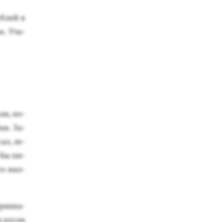
б­лей в
м. Уча­
али, по­
ки. За­
сал, ле­
 бы пи­
ого вил­
прих­ва­
и ку­сок