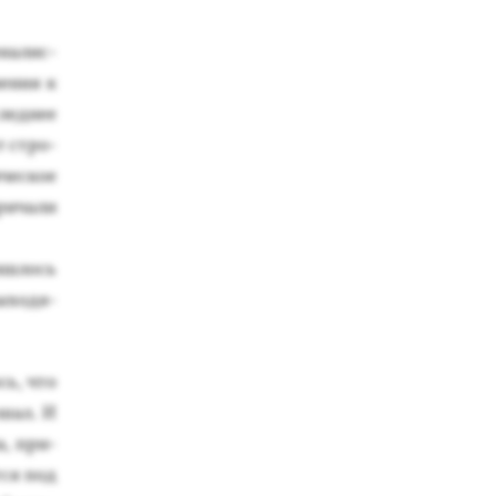
­на­лис­
чения к
с­леднее
ет стро­
чес­кое
ри­чали
иш­лось
вы­ходя­
сь, что
­шал. И
а, при­
­ся под