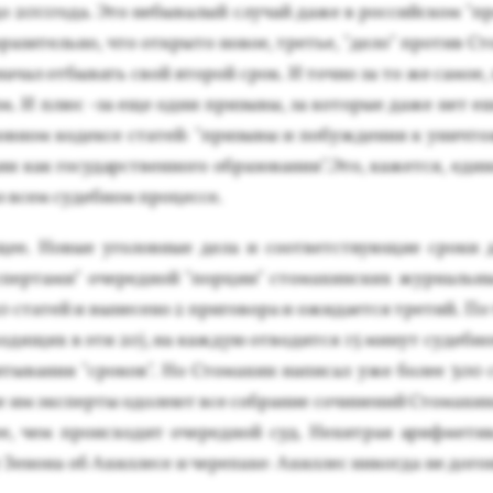
до 2011го­да. Это не­быва­лый слу­чай да­же в рос­сий­ском "пр
рази­тель­но, что от­кры­то но­вое, третье, "де­ло" про­тив С
на­чал от­бы­вать свой вто­рой срок. И точ­но за то же са­мое,
ям. И плюс -за еще од­ни при­зывы, за ко­торые да­же нет еш
лов­ном ко­дек­се ста­тей: "при­зывы и по­буж­де­ния к унич­т
и как го­сударс­твен­но­го об­ра­зова­ния".Это, ка­жет­ся, еди
о всем су­деб­ном про­цес­се.
щее. Но­вые уго­лов­ные де­ла и со­от­ветс­тву­ющие сро­ки д
­спер­та­ми" оче­ред­ной "пор­ции" сто­махин­ских жур­наль­н
 ста­тей и вы­несе­но 2 при­гово­ра и ожи­да­ет­ся тре­тий. П
о­дящих в эти 20), на каж­дую от­во­дит­ся 15 ми­нут су­деб­но
и­тыва­ния "сро­ков". Но Сто­махин на­писал уже бо­лее 300 с
 им эк­спер­ты одо­ле­ют все соб­ра­ние со­чине­ний Сто­махи­н
, чем про­ис­хо­дит оче­ред­ной суд. Не­хит­рая ариф­ме­тик
у Зе­нона об Ахил­ле­се и че­репа­хе: Ахил­лес ни­ког­да не до­г