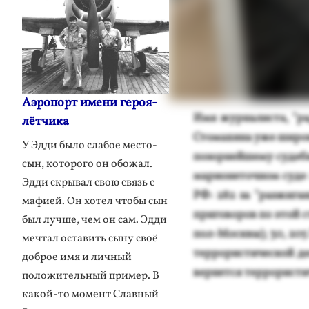
Аэропорт имени героя-
Имя жур­на­лис­та, "ра
лётчика
Сто­махи­на уже ши­рок
У Эдди было слабое место-
по­зор­ней­ше­му су­де
сын, которого он обожал.
ма­ри­оне­точ­ном су­д
Эдди скрывал свою связь с
РФ: 282 за "раз­жи­ган
мафией. Он хотел чтобы сын
при­гово­ров по этой 
был лучше, чем он сам. Эдди
пол-Мос­квы); 30, 205 И
мечтал оставить сыну своё
тер­ро­рис­ти­чес­кой д
доброе имя и личный
вернет­ся тер­ро­рис­ти­
положительный пример. В
какой-то момент Славный