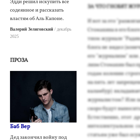
Эдди решил искупить все
ЗА ЧТО ГНО­БЯТ ЖУР
содеянное и рассказать
властям об Аль Капоне.
И вот за это "раз­жи­га
Сто­махи­на в его бло­г
Валерий Зелиговский
декабрь
2025
тном жур­на­ле "Ра­дика
бло­га не ви­дел (ко­неч
его "жур­на­лизм" или 
ПРОЗА
лизм Сто­махин был при
го­дам ко­лонии стро­г
на пять лет зап­ре­щен
ка­лам­бур) вкла­дыва­
жур­на­лис­том? Или з
ско­ро бу­дут вы­носит
Ес­тес­твен­но, этот д
ин­теллек­ту­аль­ном 
Баб Вер
стать­ям уже был осуж­
Дед закончил войну под