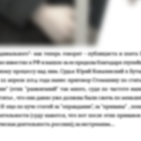
­дикаль­но­го"- как те­перь го­ворят - пуб­ли­цис­та и по­эта 
о из­вес­тно в РФ и выш­ло за ее пре­делы бла­года­ря глу­пей­
б­но­му про­цес­су над ним. Судья Юрий Ко­валев­ский в Бу­т
е 22 ап­ре­ля 2014 го­да вы­нес при­говор Сто­махи­ну по стат
ие" (этих "раз­жи­ганий" так мно­го, су­дя по час­то­те вы­н
статье , что они дав­но уже дол­жны бы­ли сжечь по мень­ше
 еще по ку­че ста­тей за "оп­равда­ние", за "при­зывы" , по­н
е­ятель­нос­ти (су­ду ка­жет­ся, что вот пос­ле этих при­зыво
чес­кая де­ятель­ность рос­си­ян); за экс­тре­мизм...