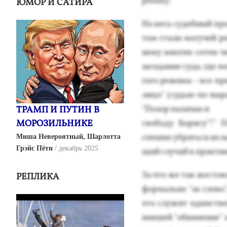
репа­ху.
ЮМОР И САТИРА
Но весь су­деб­ный про­
том ста­ли мо­гучей ре
не­му мно­гих со­тен чи
за­седа­ние су­да, где 
гого ре­жима - все при
ли­цо" (судью-по вы­р
"По­зор па­лачам и
ТРАМП И ПУТИН В
МОРОЗИЛЬНИКЕ
сво­боду Бо­рису"!" П
спеш­но уб­рать­ся из з
Миша Невероятный, Шарлотта
Грэйс Пёти
декабрь 2025
щий слу­чай в прак­ти­к
За что же так жeсто­ко
РЕПЛИКА
фор­маль­но "за сло­во
это слу­жит единс­тве
няв­шей "об­ви­нение" 