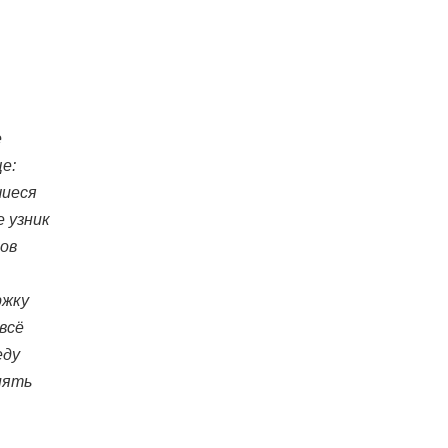
е
е:
шиеся
е узник
ков
ржку
всё
еду
нять