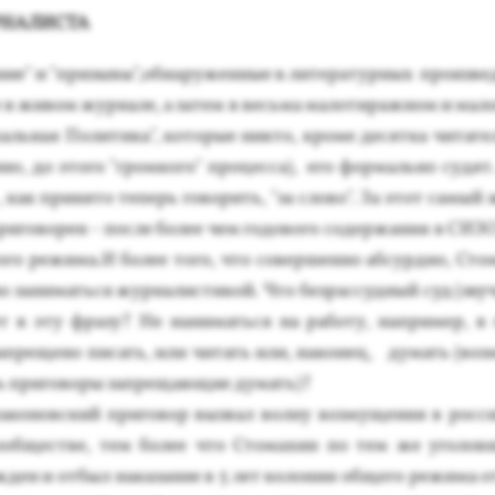
­НА­ЛИС­ТА
ние" и "при­зывы",об­на­ружен­ные в ли­тера­тур­ных про­из­ве
е в жи­вом жyрна­ле, а за­тем в весь­ма ма­лоти­раж­ном и ма­ло
ль­ная По­лити­ка", ко­торые ник­то, кро­ме де­сят­ка чи­тате
­но, до это­го "гром­ко­го" про­цес­са), его фор­маль­но су­дят.
, как при­нято те­перь го­ворить, "за сло­во". За этот са­мый 
­гово­рен - пос­ле бо­лее чем го­дово­го со­держaния в СИ­ЗО 
ого ре­жима.И бо­лее то­го, что со­вер­шенно аб­сур­дно, Сто­
о за­нимать­ся жур­на­лис­ти­кой. Что без­рассуд­ный суд (зву­
ет в эту фра­зу? Не на­нимать­ся на ра­боту, нап­ри­мер, в г
ап­ре­щено пи­сать, или чи­тать или, на­конец, ду­мать (воз
ь при­гово­ры зап­ре­ща­ющие ду­мать)?
ра­конов­ский при­говор выз­вал вол­ну воз­му­щения в рос­с
со­об­щес­тве, тем бо­лее что Сто­махин по тем же уго­лов­
ден и от­был на­каза­ние в 5 лет ко­лонии об­ще­го ре­жима о