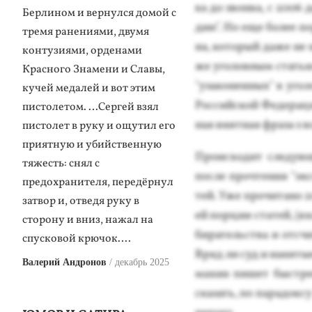
ка до звон­ка, с 2006 
Берлином и вернулся домой с
дии". Но еще бо­лее по­
тремя ранениями, двумя
на, ко­торый да­же не 
контузиями, орденами
же уго­лов­ным стать­
Красного Знамени и Славы,
"уза­конен­ных" в уго­
кучей медалей и вот этим
Рос­сий­ской Фе­дера­ци
пистолетом. …Сергей взял
ная внят­ная фра­за з в
пистолет в руку и ощутил его
приятную и убийственную
Про­ис­хо­дит сле­ду­ю
тяжесть: снял с
пос­ле проч­те­ния "эк
предохранителя, передёрнул
тей. Уже про­чита­но 20
затвор и, отведя руку в
ей пор­ции ста­тей, (вх
сторону и вниз, нажал на
би­ратель­ства и от­сч
спусковой крючок….
Вряд ли суд и на­нятые
Валерий Андронов
декабрь 2025
махин пи­шет быс­трее
ска­зать, по па­радок­с