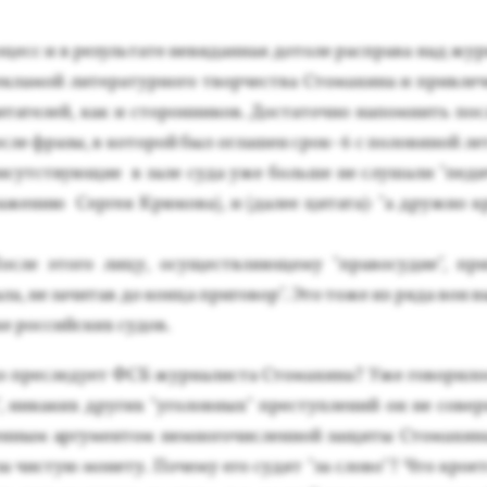
цесс и в ре­зуль­та­те не­видан­ная до­толе рас­пра­ва над жур
к­ла­мой ли­тера­тур­но­го твор­чес­тва Стомaхи­на и прив­ле­
­тате­лей, как и сто­рон­ни­ков. Дос­та­точ­но на­пом­нить по
пос­ле фра­зы, в ко­торой был ог­ла­шен срок- 6 с по­лови­ной л
­сутс­тву­ющие в за­ле су­да уже боль­ше не слу­шали "пе­ди
аже­нию Сер­гея Крю­кова), и (да­лее ци­тата): "а друж­но к
ос­ле это­го ли­цу, осу­щест­вля­юще­му "пра­восу­дие", пр
а­ла, не за­читав до кон­ца при­говор". Это то­же из ря­да вон 
е рос­сий­ских су­дов.
 прес­ле­ду­ет ФСБ жур­на­лис­та Сто­махи­на? Уже говoри­ло
", ни­каких дру­гих "уго­лов­ных" прес­тупле­ний он не со­вер
н­ным ар­гу­мен­том нем­но­гочис­ленной за­щиты Сто­махи­н
за чис­тую мо­нету. По­чему его су­дят "за сло­во"? Что кро­ет