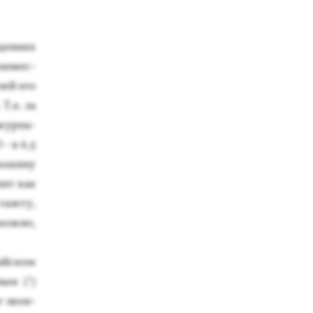
­дени­ях
­из­вес­
­лей его
 Т.е. за
жур­на­
- к 6,5
махи­ну
чит как
а­зету,
­можно,
ий­ском
ным (!)
т звон­