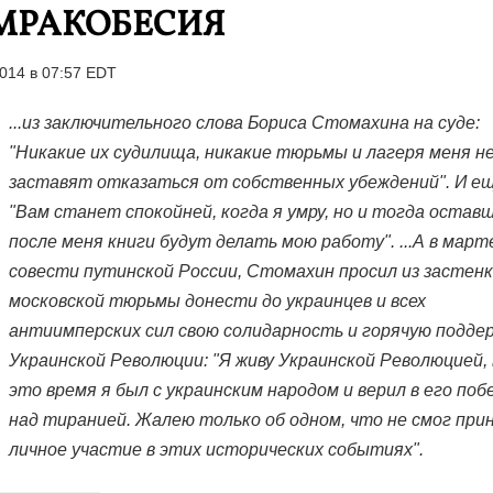
МРАКОБЕСИЯ
014 в 07:57 EDT
...из заключительного слова Бориса Стомахина на суде:
"Никакие их судилища, никакие тюрьмы и лагеря меня н
заставят отказаться от собственных убеждений". И ещ
"Вам станет спокойней, когда я умру, но и тогда остав
после меня книги будут делать мою работу". ...А в март
совести путинской России, Стомахин просил из застен
московской тюрьмы донести до украинцев и всех
антиимперских сил свою солидарность и горячую подде
Украинской Революции: "Я живу Украинской Революцией, 
это время я был с украинским народом и верил в его поб
над тиранией. Жалею только об одном, что не смог при
личное участие в этих исторических событиях".