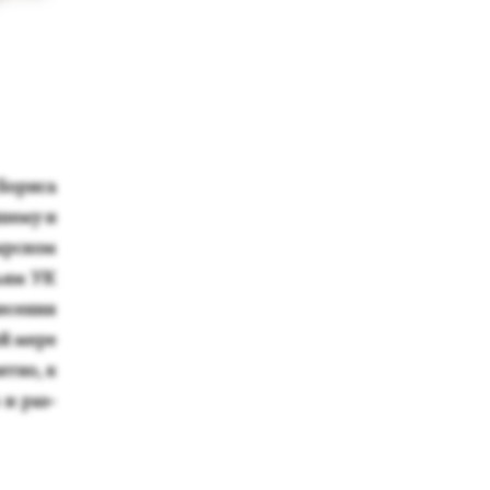
Бо­риса
ше­му и
ыр­ском
ь­ям УК
есе­ния
й ме­ре
ят­но, к
в и раз­