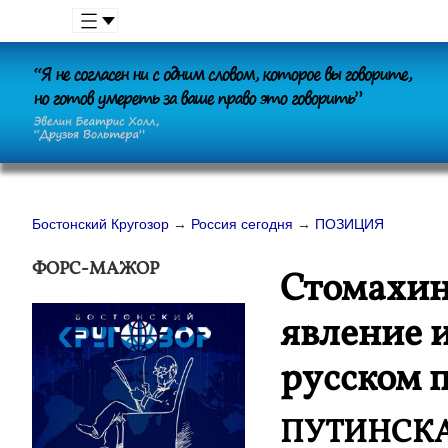
Бостонский Кругозор
→
Россия сегодня
→
ПОЗИЦИЯ
ФОРС-МАЖОР
Стомахин
явление 
русском 
ПУТИНСКА